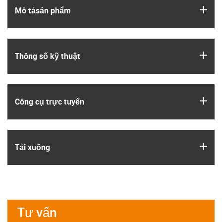
igus
Mô tả­sản phẩm
igus
Thông số kỹ thuật
igus
Công cụ trực tuyến
igus
Tải xuống
Tư vấn