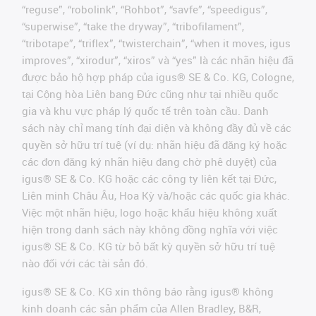
“reguse”, “robolink”, “Rohbot”, “savfe”, “speedigus”,
“superwise”, “take the dryway”, “tribofilament”,
“tribotape”, “triflex”, “twisterchain”, “when it moves, igus
improves”, “xirodur”, “xiros” và “yes” là các nhãn hiệu đã
được bảo hộ hợp pháp của igus® SE & Co. KG, Cologne,
tại Cộng hòa Liên bang Đức cũng như tại nhiều quốc
gia và khu vực pháp lý quốc tế trên toàn cầu. Danh
sách này chỉ mang tính đại diện và không đầy đủ về các
quyền sở hữu trí tuệ (ví dụ: nhãn hiệu đã đăng ký hoặc
các đơn đăng ký nhãn hiệu đang chờ phê duyệt) của
igus® SE & Co. KG hoặc các công ty liên kết tại Đức,
Liên minh Châu Âu, Hoa Kỳ và/hoặc các quốc gia khác.
Việc một nhãn hiệu, logo hoặc khẩu hiệu không xuất
hiện trong danh sách này không đồng nghĩa với việc
igus® SE & Co. KG từ bỏ bất kỳ quyền sở hữu trí tuệ
nào đối với các tài sản đó.
igus® SE & Co. KG xin thông báo rằng igus® không
kinh doanh các sản phẩm của Allen Bradley, B&R,