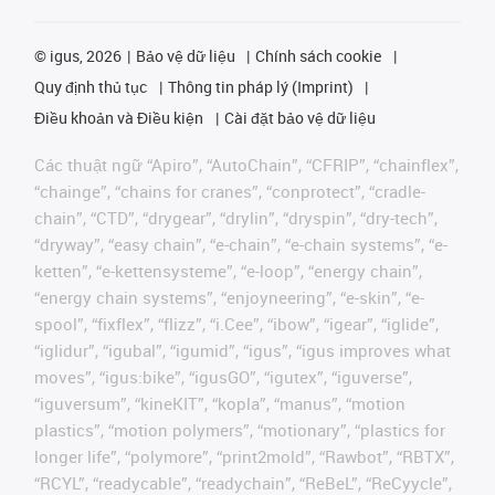
©
igus, 2026
Bảo vệ dữ liệu
Chính sách cookie
Quy định thủ tục
Thông tin pháp lý (Imprint)
Điều khoản và Điều kiện
Cài đặt bảo vệ dữ liệu
Các thuật ngữ “Apiro”, “AutoChain”, “CFRIP”, “chainflex”,
“chainge”, “chains for cranes”, “conprotect”, “cradle-
chain”, “CTD”, “drygear”, “drylin”, “dryspin”, “dry-tech”,
“dryway”, “easy chain”, “e-chain”, “e-chain systems”, “e-
ketten”, “e-kettensysteme”, “e-loop”, “energy chain”,
“energy chain systems”, “enjoyneering”, “e-skin”, “e-
spool”, “fixflex”, “flizz”, “i.Cee”, “ibow”, “igear”, “iglide”,
“iglidur”, “igubal”, “igumid”, “igus”, “igus improves what
moves”, “igus:bike”, “igusGO”, “igutex”, “iguverse”,
“iguversum”, “kineKIT”, “kopla”, “manus”, “motion
plastics”, “motion polymers”, “motionary”, “plastics for
longer life”, “polymore”, “print2mold”, “Rawbot”, “RBTX”,
“RCYL”, “readycable”, “readychain”, “ReBeL”, “ReCyycle”,