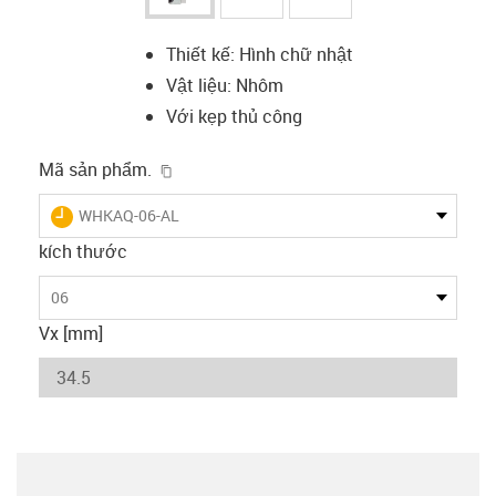
Thiết kế: Hình chữ nhật
Vật liệu: Nhôm
Với kẹp thủ công
igus-icon-copy-clipboard
Mã sản phẩm.
igus-icon-lieferzeit
WHKAQ-06-AL
kích thước
06
Vx [mm]