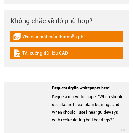
Không chắc về độ phù hợp?
Yêu cầu một mẫu thử miễn phí
igus-icon-gratismuster
Tải xuống dữ liệu CAD
igus-icon-cad-dateien
Request drylin whitepaper here!
Request our white paper “When should I
use plastic linear plain bearings and
when should I use linear guideways
with recirculating ball bearings?”
igu