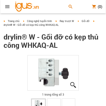
(0)
igus-icon-arrow-right
igus-icon-arrow-right
igus-icon-arrow-right
igus-icon-arrow-right
igus-icon
Trang chủ
Công nghệ tuyến tính
Ray trượt W
Gối đỡ
drylin® W - Gối đỡ có kẹp thủ công WHKAQ-AL
drylin® W - Gối đỡ có kẹp thủ
công WHKAQ-AL
igus-icon-lupe
igus-icon-lupe
igus-icon-lupe
1 trong tổng số 3