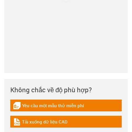
Không chắc về độ phù hợp?
Yêu cầu một mẫu thử miễn phí
igus-icon-gratismuster
Tải xuống dữ liệu CAD
igus-icon-cad-dateien