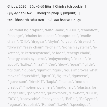
©
igus, 2026
Bảo vệ dữ liệu
Chính sách cookie
Quy định thủ tục
Thông tin pháp lý (Imprint)
Điều khoản và Điều kiện
Cài đặt bảo vệ dữ liệu
Các thuật ngữ “Apiro”, “AutoChain”, “CFRIP”, “chainflex”,
“chainge”, “chains for cranes”, “conprotect”, “cradle-
chain”, “CTD”, “drygear”, “drylin”, “dryspin”, “dry-tech”,
“dryway”, “easy chain”, “e-chain”, “e-chain systems”, “e-
ketten”, “e-kettensysteme”, “e-loop”, “energy chain”,
“energy chain systems”, “enjoyneering”, “e-skin”, “e-
spool”, “fixflex”, “flizz”, “i.Cee”, “ibow”, “igear”, “iglide”,
“iglidur”, “igubal”, “igumid”, “igus”, “igus improves what
moves”, “igus:bike”, “igusGO”, “igutex”, “iguverse”,
“iguversum”, “kineKIT”, “kopla”, “manus”, “motion
plastics”, “motion polymers”, “motionary”, “plastics for
longer life”, “polymore”, “print2mold”, “Rawbot”, “RBTX”,
“RCYL”, “readycable”, “readychain”, “ReBeL”, “ReCyycle”,
“reguse”, “robolink”, “Rohbot”, “savfe”, “speedigus”,