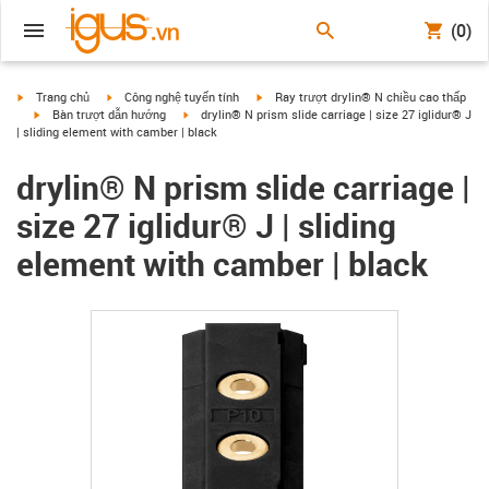
(0)
igus-icon-arrow-right
igus-icon-arrow-right
igus-icon-arrow-right
Trang chủ
Công nghệ tuyến tính
Ray trượt drylin® N chiều cao thấp
igus-icon-arrow-right
igus-icon-arrow-right
Bàn trượt dẫn hướng
drylin® N prism slide carriage | size 27 iglidur® J
| sliding element with camber | black
drylin® N prism slide carriage |
size 27 iglidur® J | sliding
element with camber | black