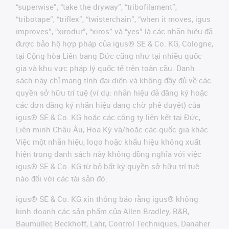
“superwise”, “take the dryway”, “tribofilament”,
“tribotape”, “triflex”, “twisterchain”, “when it moves, igus
improves”, “xirodur”, “xiros” và “yes” là các nhãn hiệu đã
được bảo hộ hợp pháp của igus® SE & Co. KG, Cologne,
tại Cộng hòa Liên bang Đức cũng như tại nhiều quốc
gia và khu vực pháp lý quốc tế trên toàn cầu. Danh
sách này chỉ mang tính đại diện và không đầy đủ về các
quyền sở hữu trí tuệ (ví dụ: nhãn hiệu đã đăng ký hoặc
các đơn đăng ký nhãn hiệu đang chờ phê duyệt) của
igus® SE & Co. KG hoặc các công ty liên kết tại Đức,
Liên minh Châu Âu, Hoa Kỳ và/hoặc các quốc gia khác.
Việc một nhãn hiệu, logo hoặc khẩu hiệu không xuất
hiện trong danh sách này không đồng nghĩa với việc
igus® SE & Co. KG từ bỏ bất kỳ quyền sở hữu trí tuệ
nào đối với các tài sản đó.
igus® SE & Co. KG xin thông báo rằng igus® không
kinh doanh các sản phẩm của Allen Bradley, B&R,
Baumüller, Beckhoff, Lahr, Control Techniques, Danaher