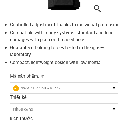
igus-icon-lup
Controlled adjustment thanks to individual pretension
Compatible with many systems: standard and long
carriages with plain or threaded hole
Guaranteed holding forces tested in the igus®
laboratory
Compact, lightweight design with low inertia
igus-icon-copy-clipboard
Mã sản phẩm.
igus-icon-lieferzeit
NWV-21-27-60-AR-P22
Thiết kế
Nhựa cứng
kích thước