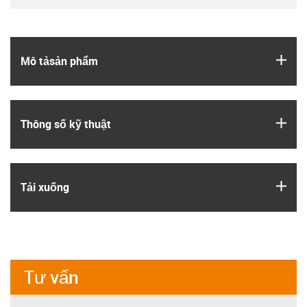
igus
Mô tả­sản phẩm
igus
Thông số kỹ thuật
igus
Tải xuống
Tư vấn