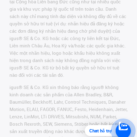
tại Cộng hòa Liên bang Đức cũng như tại nhiều quốc
gia và khu vực pháp lý quốc tế trên toàn cầu. Danh
sách này chỉ mang tính đại diện và không đầy đủ về các
quyền sở hữu trí tuệ (ví dụ: nhãn hiệu đã đăng ký hoặc
các đơn đăng ký nhãn hiệu đang chờ phê duyệt) của
igus® SE & Co. KG hoặc các công ty liên kết tại Đức,
Liên minh Châu Âu, Hoa Kỳ và/hoặc các quốc gia khác.
Việc một nhãn hiệu, logo hoặc khẩu hiệu không xuất
hiện trong danh sách này không đồng nghĩa với việc
igus® SE & Co. KG từ bỏ bất kỳ quyền sở hữu trí tuệ
nào đối với các tài sản đó.
igus® SE & Co. KG xin thông báo rằng igus® không
kinh doanh các sản phẩm của Allen Bradley, B&R,
Baumüller, Beckhoff, Lahr, Control Techniques, Danaher
Motion, ELAU, FAGOR, FANUC, Festo, Heidenhain, Jetter,
Lenze, LinMot, LTi DRiVES, Mitsubishi, NUM, Parker,
Bosch Rexroth, SEW, Siemens, Stöber hoặc bất kỳ nhà
Chat hỗ trợ
sản xuất truyền động nào khác được đề cập trên