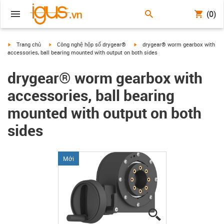
(0)
igus-icon-arrow-right
igus-icon-arrow-right
igus-icon-arrow-right
Trang chủ
Công nghệ hộp số drygear®
drygear® worm gearbox with
accessories, ball bearing mounted with output on both sides
drygear® worm gearbox with
accessories, ball bearing
mounted with output on both
sides
Mới
igus-icon-lupe
igus-icon-lupe
igus-icon-lupe