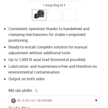
1 trong tổng số 3
Convenient operation thanks to handwheel and
clamping mechanisms for stable component
positioning
Ready-to-install complete solution for manual
adjustment without additional tools
Up to 1,000 N axial load (horizontal possible)
Lubrication- and maintenance-free and therefore no
environmental contamination
Output on both sides
igus-icon-copy-clipboard
Mã sản phẩm.
igus-icon-lieferzeit
RL-D-20-101-38-0K0BB