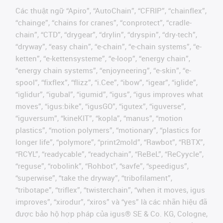
Các thuật ngữ “Apiro”, “AutoChain”, “CFRIP”, “chainflex”,
“chainge”, “chains for cranes”, “conprotect”, “cradle-
chain”, “CTD”, “drygear”, “drylin”, “dryspin”, “dry-tech”,
“dryway”, “easy chain”, “e-chain”, “e-chain systems”, “e-
ketten”, “e-kettensysteme”, “e-loop”, “energy chain”,
“energy chain systems”, “enjoyneering”, “e-skin”, “e-
spool”, “fixflex”, “flizz”, “i.Cee”, “ibow”, “igear”, “iglide”,
“iglidur”, “igubal”, “igumid”, “igus”, “igus improves what
moves”, “igus:bike”, “igusGO”, “igutex”, “iguverse”,
“iguversum”, “kineKIT”, “kopla”, “manus”, “motion
plastics”, “motion polymers”, “motionary”, “plastics for
longer life”, “polymore”, “print2mold”, “Rawbot”, “RBTX”,
“RCYL”, “readycable”, “readychain”, “ReBeL”, “ReCyycle”,
“reguse”, “robolink”, “Rohbot”, “savfe”, “speedigus”,
“superwise”, “take the dryway”, “tribofilament”,
“tribotape”, “triflex”, “twisterchain”, “when it moves, igus
improves”, “xirodur”, “xiros” và “yes” là các nhãn hiệu đã
được bảo hộ hợp pháp của igus® SE & Co. KG, Cologne,