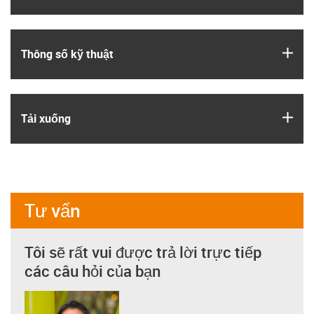
igus
Thông số kỹ thuật
igus
Tải xuống
Tư vấn
Tôi sẽ rất vui được trả lời trực tiếp
các câu hỏi của bạn