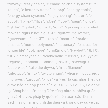
“dryway”, “easy chain”, “e-chain”, “e-chain systems”, “e-
ketten”, “e-kettensysteme”, “e-loop”, “energy chain”,
“energy chain systems”, “enjoyneering”, “e-skin”, “e-
spool”, “fixflex”, “flizz”, “i.Cee”, “ibow”, “igear”, “iglide”,
“iglidur”, “igubal”, “igumid”, “igus”, “igus improves what
moves”, “igus:bike”, “igusGO”, “igutex”, “iguverse”,
“iguversum”, “kineKIT”, “kopla”, “manus”, “motion
plastics”, “motion polymers”, “motionary”, “plastics for
longer life”, “polymore”, “print2mold”, “Rawbot”, “RBTX”,
“RCYL”, “readycable”, “readychain”, “ReBeL”, “ReCyycle”,
“reguse”, “robolink”, “Rohbot”, “savfe”, “speedigus”,
“superwise”, “take the dryway”, “tribofilament”,
“tribotape”, “triflex”, “twisterchain”, “when it moves, igus
improves”, “xirodur”, “xiros” và “yes” là các nhãn hiệu đã
được bảo hộ hợp pháp của igus® SE & Co. KG, Cologne,
tại Cộng hòa Liên bang Đức cũng như tại nhiều quốc
gia và khu vực pháp lý quốc tế trên toàn cầu. Danh
sách này chỉ mang tính đại diện và không đầy đủ về các
quyền sở hữu trí tuệ (ví dụ: nhãn hiệu đã đăng ký hoặc