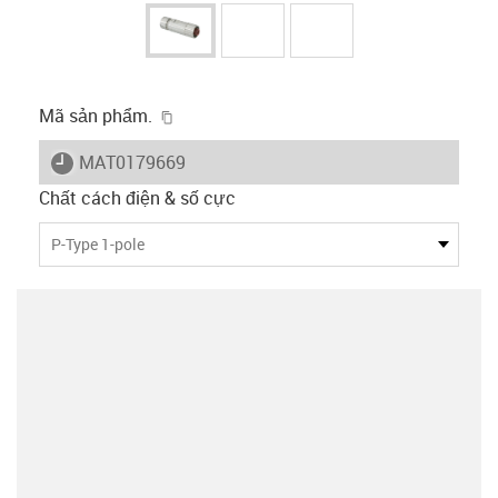
igus-icon-copy-clipboard
Mã sản phẩm.
igus-icon-lieferzeit
MAT0179669
Chất cách điện & số cực
P-Type 1-pole