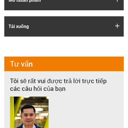
igus
Tải xuống
Tư vấn
Tôi sẽ rất vui được trả lời trực tiếp
các câu hỏi của bạn