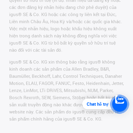
các đơn đăng ký nhãn hiệu đang chờ phê duyệt) của
igus® SE & Co. KG hoặc các công ty liên kết tại Đức,
Liên minh Châu Âu, Hoa Kỳ và/hoặc các quốc gia khác.
Việc một nhãn hiệu, logo hoặc khẩu hiệu không xuất
hiện trong danh sách này không đồng nghĩa với việc
igus® SE & Co. KG từ bỏ bất kỳ quyền sở hữu trí tuệ
nào đối với các tài sản đó.
igus® SE & Co. KG xin thông báo rằng igus® không
kinh doanh các sản phẩm của Allen Bradley, B&R,
Baumüller, Beckhoff, Lahr, Control Techniques, Danaher
Motion, ELAU, FAGOR, FANUC, Festo, Heidenhain, Jetter,
Lenze, LinMot, LTi DRiVES, Mitsubishi, NUM, Parker,
Bosch Rexroth, SEW, Siemens, Stöber hoặc bất kỳ nhà
Chat hỗ trợ
sản xuất truyền động nào khác được đề cập trên
website này. Các sản phẩm do igus® cung cấp đều là
sản phẩm chính hãng của igus® SE & Co. KG.