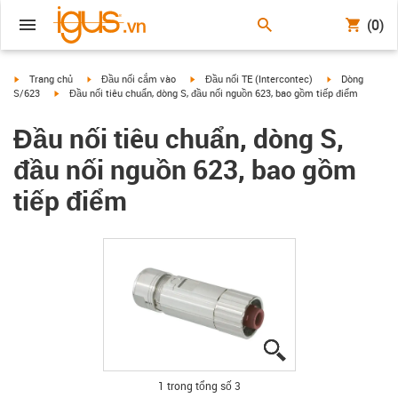
(0)
igus-icon-arrow-right
igus-icon-arrow-right
igus-icon-arrow-right
igus-icon-arrow
Trang chủ
Đầu nối cắm vào
Đầu nối TE (Intercontec)
Dòng
igus-icon-arrow-right
S/623
Đầu nối tiêu chuẩn, dòng S, đầu nối nguồn 623, bao gồm tiếp điểm
Đầu nối tiêu chuẩn, dòng S,
đầu nối nguồn 623, bao gồm
tiếp điểm
igus-icon-lupe
igus-icon-lupe
igus-icon-lupe
1 trong tổng số 3