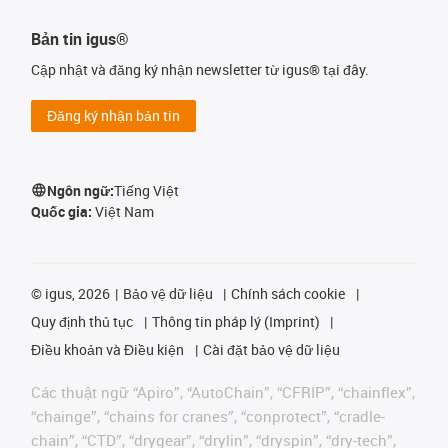
Bản tin igus®
Cập nhật và đăng ký nhận newsletter từ igus® tại đây.
Đăng ký nhận bản tin
Ngôn ngữ:
Tiếng Việt
Quốc gia:
Việt Nam
©
igus, 2026
Bảo vệ dữ liệu
Chính sách cookie
Quy định thủ tục
Thông tin pháp lý (Imprint)
Điều khoản và Điều kiện
Cài đặt bảo vệ dữ liệu
Các thuật ngữ “Apiro”, “AutoChain”, “CFRIP”, “chainflex”,
“chainge”, “chains for cranes”, “conprotect”, “cradle-
chain”, “CTD”, “drygear”, “drylin”, “dryspin”, “dry-tech”,