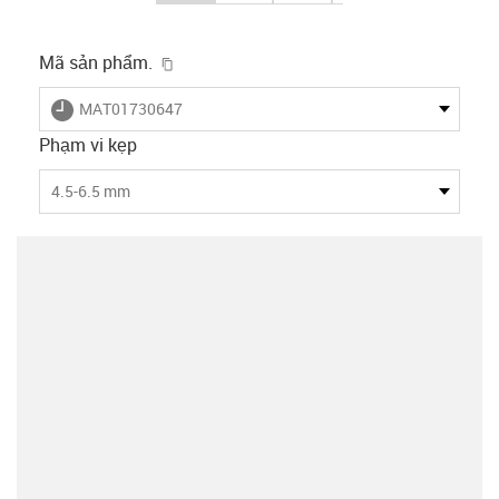
igus-icon-copy-clipboard
Mã sản phẩm.
igus-icon-lieferzeit
MAT01730647
Phạm vi kẹp
4.5-6.5 mm