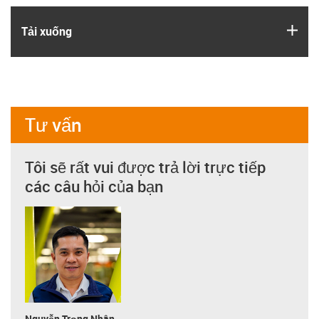
igus
Tải xuống
Tư vấn
Tôi sẽ rất vui được trả lời trực tiếp
các câu hỏi của bạn
Nguyễn Trọng Nhân