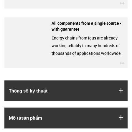
igu
All components from a single source -
with guarantee
Energy chains from igus are already
working reliably in many hundreds of
thousands of applications worldwide.
igu
igus
Thông số kỹ thuật
igus
Mô tả­sản phẩm