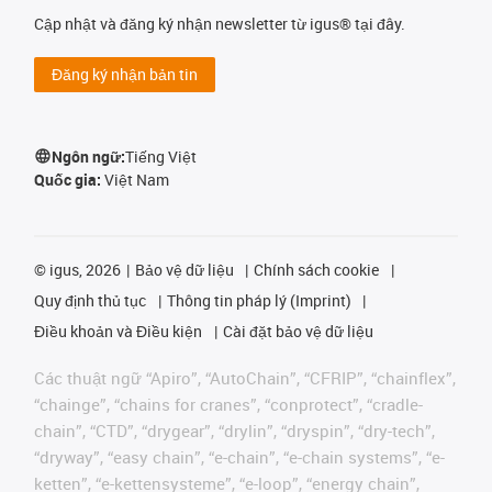
Cập nhật và đăng ký nhận newsletter từ igus® tại đây.
Đăng ký nhận bản tin
Ngôn ngữ:
Tiếng Việt
Quốc gia:
Việt Nam
©
igus, 2026
Bảo vệ dữ liệu
Chính sách cookie
Quy định thủ tục
Thông tin pháp lý (Imprint)
Điều khoản và Điều kiện
Cài đặt bảo vệ dữ liệu
Các thuật ngữ “Apiro”, “AutoChain”, “CFRIP”, “chainflex”,
“chainge”, “chains for cranes”, “conprotect”, “cradle-
chain”, “CTD”, “drygear”, “drylin”, “dryspin”, “dry-tech”,
“dryway”, “easy chain”, “e-chain”, “e-chain systems”, “e-
ketten”, “e-kettensysteme”, “e-loop”, “energy chain”,