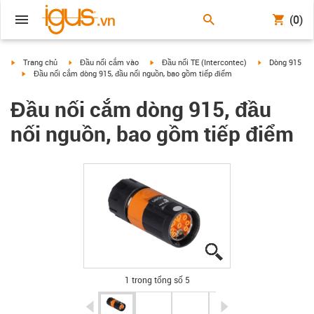
(0)
igus-icon-arrow-right
igus-icon-arrow-right
igus-icon-arrow-right
igus-icon-arrow
Trang chủ
Đầu nối cắm vào
Đầu nối TE (Intercontec)
Dòng 915
igus-icon-arrow-right
Đầu nối cắm dòng 915, đầu nối nguồn, bao gồm tiếp điểm
Đầu nối cắm dòng 915, đầu
nối nguồn, bao gồm tiếp điểm
igus-icon-lupe
igus-icon-lupe
igus-icon-lupe
igus-icon-lupe
igus-icon-lupe
1 trong tổng số 5
igus-icon-arrow-left
igus-icon-arrow-r