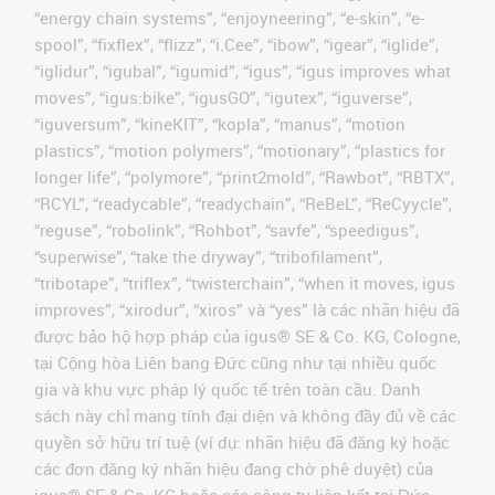
“energy chain systems”, “enjoyneering”, “e-skin”, “e-
spool”, “fixflex”, “flizz”, “i.Cee”, “ibow”, “igear”, “iglide”,
“iglidur”, “igubal”, “igumid”, “igus”, “igus improves what
moves”, “igus:bike”, “igusGO”, “igutex”, “iguverse”,
“iguversum”, “kineKIT”, “kopla”, “manus”, “motion
plastics”, “motion polymers”, “motionary”, “plastics for
longer life”, “polymore”, “print2mold”, “Rawbot”, “RBTX”,
“RCYL”, “readycable”, “readychain”, “ReBeL”, “ReCyycle”,
“reguse”, “robolink”, “Rohbot”, “savfe”, “speedigus”,
“superwise”, “take the dryway”, “tribofilament”,
“tribotape”, “triflex”, “twisterchain”, “when it moves, igus
improves”, “xirodur”, “xiros” và “yes” là các nhãn hiệu đã
được bảo hộ hợp pháp của igus® SE & Co. KG, Cologne,
tại Cộng hòa Liên bang Đức cũng như tại nhiều quốc
gia và khu vực pháp lý quốc tế trên toàn cầu. Danh
sách này chỉ mang tính đại diện và không đầy đủ về các
quyền sở hữu trí tuệ (ví dụ: nhãn hiệu đã đăng ký hoặc
các đơn đăng ký nhãn hiệu đang chờ phê duyệt) của
igus® SE & Co. KG hoặc các công ty liên kết tại Đức,