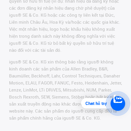
quyền sở hữu trí tuệ (ví dụ: nhãn hiệu đã đăng ký hoặc
các đơn đăng ký nhãn hiệu đang chờ phê duyệt) của
igus® SE & Co. KG hoặc các công ty liên kết tại Đức,
Liên minh Châu Âu, Hoa Kỳ và/hoặc các quốc gia khác.
Việc một nhãn hiệu, logo hoặc khẩu hiệu không xuất
hiện trong danh sách này không đồng nghĩa với việc
igus® SE & Co. KG từ bỏ bất kỳ quyền sở hữu trí tuệ
nào đối với các tài sản đó.
igus® SE & Co. KG xin thông báo rằng igus® không
kinh doanh các sản phẩm của Allen Bradley, B&R,
Baumüller, Beckhoff, Lahr, Control Techniques, Danaher
Motion, ELAU, FAGOR, FANUC, Festo, Heidenhain, Jetter,
Lenze, LinMot, LTi DRiVES, Mitsubishi, NUM, Parker,
Bosch Rexroth, SEW, Siemens, Stöber hoặc bất kỳ nhà
Chat hỗ trợ
sản xuất truyền động nào khác được đề cập trên
website này. Các sản phẩm do igus® cung cấp đều là
sản phẩm chính hãng của igus® SE & Co. KG.