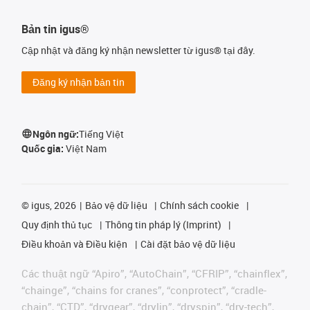
Bản tin igus®
Cập nhật và đăng ký nhận newsletter từ igus® tại đây.
Đăng ký nhận bản tin
Ngôn ngữ:
Tiếng Việt
Quốc gia:
Việt Nam
©
igus, 2026
Bảo vệ dữ liệu
Chính sách cookie
Quy định thủ tục
Thông tin pháp lý (Imprint)
Điều khoản và Điều kiện
Cài đặt bảo vệ dữ liệu
Các thuật ngữ “Apiro”, “AutoChain”, “CFRIP”, “chainflex”,
“chainge”, “chains for cranes”, “conprotect”, “cradle-
chain”, “CTD”, “drygear”, “drylin”, “dryspin”, “dry-tech”,