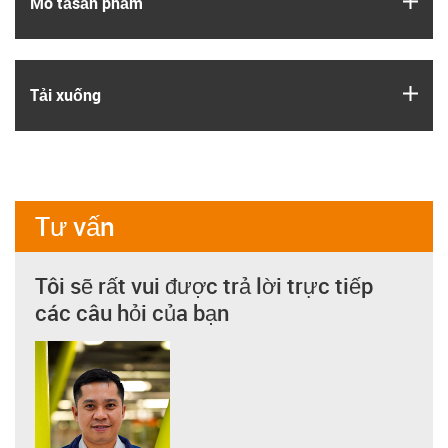
Mô tả­sản phẩm
igus
Tải xuống
Tư vấn
Tôi sẽ rất vui được trả lời trực tiếp
các câu hỏi của bạn