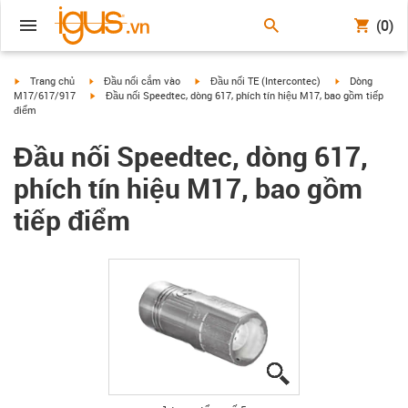
(0)
igus-icon-arrow-right
igus-icon-arrow-right
igus-icon-arrow-right
igus-icon-arrow
Trang chủ
Đầu nối cắm vào
Đầu nối TE (Intercontec)
Dòng
igus-icon-arrow-right
M17/617/917
Đầu nối Speedtec, dòng 617, phích tín hiệu M17, bao gồm tiếp
điểm
Đầu nối Speedtec, dòng 617,
phích tín hiệu M17, bao gồm
tiếp điểm
igus-icon-lupe
igus-icon-lupe
igus-icon-lupe
igus-icon-lupe
igus-icon-lupe