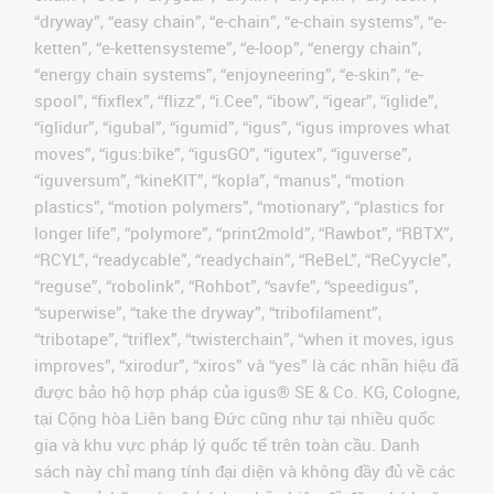
“dryway”, “easy chain”, “e-chain”, “e-chain systems”, “e-
ketten”, “e-kettensysteme”, “e-loop”, “energy chain”,
“energy chain systems”, “enjoyneering”, “e-skin”, “e-
spool”, “fixflex”, “flizz”, “i.Cee”, “ibow”, “igear”, “iglide”,
“iglidur”, “igubal”, “igumid”, “igus”, “igus improves what
moves”, “igus:bike”, “igusGO”, “igutex”, “iguverse”,
“iguversum”, “kineKIT”, “kopla”, “manus”, “motion
plastics”, “motion polymers”, “motionary”, “plastics for
longer life”, “polymore”, “print2mold”, “Rawbot”, “RBTX”,
“RCYL”, “readycable”, “readychain”, “ReBeL”, “ReCyycle”,
“reguse”, “robolink”, “Rohbot”, “savfe”, “speedigus”,
“superwise”, “take the dryway”, “tribofilament”,
“tribotape”, “triflex”, “twisterchain”, “when it moves, igus
improves”, “xirodur”, “xiros” và “yes” là các nhãn hiệu đã
được bảo hộ hợp pháp của igus® SE & Co. KG, Cologne,
tại Cộng hòa Liên bang Đức cũng như tại nhiều quốc
gia và khu vực pháp lý quốc tế trên toàn cầu. Danh
sách này chỉ mang tính đại diện và không đầy đủ về các