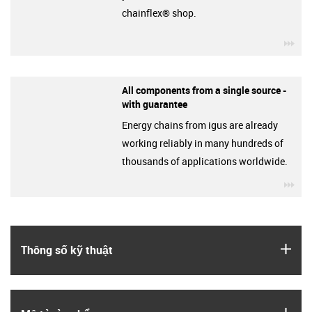
chainflex® shop.
igu
All components from a single source -
with guarantee
Energy chains from igus are already
working reliably in many hundreds of
thousands of applications worldwide.
igu
igus
Thông số kỹ thuật
igus