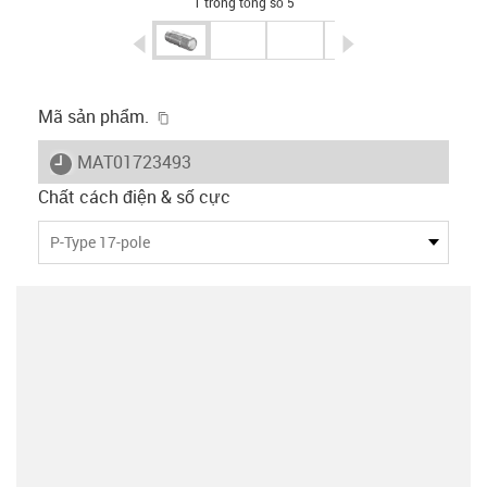
1 trong tổng số 5
igus-icon-arrow-left
igus-icon-arrow-r
igus-icon-copy-clipboard
Mã sản phẩm.
igus-icon-lieferzeit
MAT01723493
Chất cách điện & số cực
P-Type 17-pole