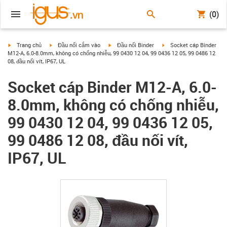
(0)
igus-icon-arrow-right
igus-icon-arrow-right
igus-icon-arrow-right
igus-icon-arrow-right
Trang chủ
Đầu nối cắm vào
Đầu nối Binder
Socket cáp Binder
M12-A, 6.0-8.0mm, không có chống nhiễu, 99 0430 12 04, 99 0436 12 05, 99 0486 12
08, đầu nối vít, IP67, UL
Socket cáp Binder M12-A, 6.0-
8.0mm, không có chống nhiễu,
99 0430 12 04, 99 0436 12 05,
99 0486 12 08, đầu nối vít,
IP67, UL