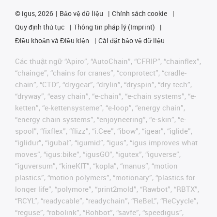
©
igus, 2026
Bảo vệ dữ liệu
Chính sách cookie
Quy định thủ tục
Thông tin pháp lý (Imprint)
Điều khoản và Điều kiện
Cài đặt bảo vệ dữ liệu
Các thuật ngữ “Apiro”, “AutoChain”, “CFRIP”, “chainflex”,
“chainge”, “chains for cranes”, “conprotect”, “cradle-
chain”, “CTD”, “drygear”, “drylin”, “dryspin”, “dry-tech”,
“dryway”, “easy chain”, “e-chain”, “e-chain systems”, “e-
ketten”, “e-kettensysteme”, “e-loop”, “energy chain”,
“energy chain systems”, “enjoyneering”, “e-skin”, “e-
spool”, “fixflex”, “flizz”, “i.Cee”, “ibow”, “igear”, “iglide”,
“iglidur”, “igubal”, “igumid”, “igus”, “igus improves what
moves”, “igus:bike”, “igusGO”, “igutex”, “iguverse”,
“iguversum”, “kineKIT”, “kopla”, “manus”, “motion
plastics”, “motion polymers”, “motionary”, “plastics for
longer life”, “polymore”, “print2mold”, “Rawbot”, “RBTX”,
“RCYL”, “readycable”, “readychain”, “ReBeL”, “ReCyycle”,
“reguse”, “robolink”, “Rohbot”, “savfe”, “speedigus”,