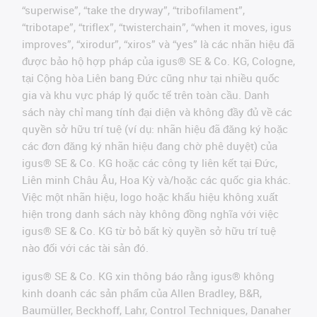
“superwise”, “take the dryway”, “tribofilament”,
“tribotape”, “triflex”, “twisterchain”, “when it moves, igus
improves”, “xirodur”, “xiros” và “yes” là các nhãn hiệu đã
được bảo hộ hợp pháp của igus® SE & Co. KG, Cologne,
tại Cộng hòa Liên bang Đức cũng như tại nhiều quốc
gia và khu vực pháp lý quốc tế trên toàn cầu. Danh
sách này chỉ mang tính đại diện và không đầy đủ về các
quyền sở hữu trí tuệ (ví dụ: nhãn hiệu đã đăng ký hoặc
các đơn đăng ký nhãn hiệu đang chờ phê duyệt) của
igus® SE & Co. KG hoặc các công ty liên kết tại Đức,
Liên minh Châu Âu, Hoa Kỳ và/hoặc các quốc gia khác.
Việc một nhãn hiệu, logo hoặc khẩu hiệu không xuất
hiện trong danh sách này không đồng nghĩa với việc
igus® SE & Co. KG từ bỏ bất kỳ quyền sở hữu trí tuệ
nào đối với các tài sản đó.
igus® SE & Co. KG xin thông báo rằng igus® không
kinh doanh các sản phẩm của Allen Bradley, B&R,
Baumüller, Beckhoff, Lahr, Control Techniques, Danaher