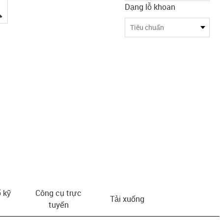
Dạng lỗ khoan
igus-icon-lupe
Tiêu chuẩn
 kỹ
Công cụ trực
Tải xuống
tuyến