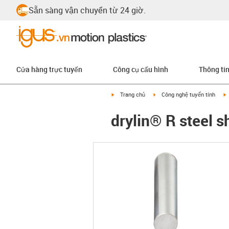
Sẵn sàng vận chuyển từ 24 giờ.
Cửa hàng trực tuyến
Công cụ cấu hình
Thông ti
igus-icon-arrow-right
igus-icon-arrow-right
i
Trang chủ
Công nghệ tuyến tính
drylin® R steel 