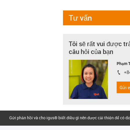
Tư vấn
Tôi sẽ rất vui được tr
câu hỏi của bạn
Phạm T
+8
igus-i
Gửi 
Gửi phản hồi và cho igus® biết điều gì nên được cải thiện để có d