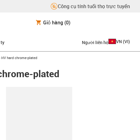
Công cụ tính tuổi thọ trực tuyến
Giỏ hàng
(0)
VN
(
VI
)
 ty
Người liên hệ
3 HV hard chrome-plated
 chrome-plated
copy-clipboard