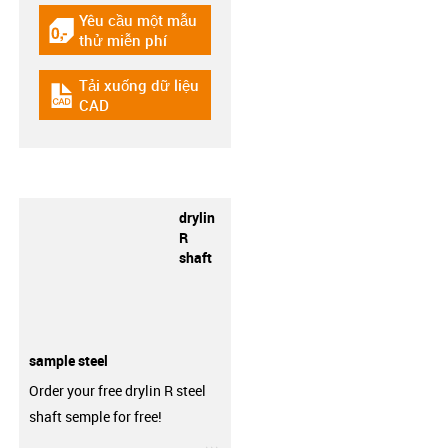
Yêu cầu một mẫu
igus-icon-gratismuster
thử miễn phí
Tải xuống dữ liệu
igus-icon-cad-dateien
CAD
drylin
R
shaft
sample steel
Order your free drylin R steel
shaft semple for free!
igus-icon-3arrow