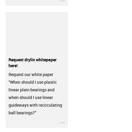
Request drylin whitepaper
here!
Request our white paper
“When should I use plastic
linear plain bearings and
when should I use linear
guideways with recirculating
ball bearings?”
igus-icon-3arrow