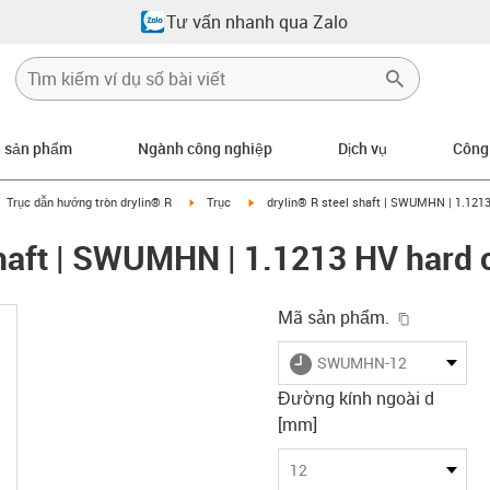
Tư vấn nhanh qua Zalo
n sản phẩm
Ngành công nghiệp
Dịch vụ
Công
gus-icon-arrow-right
igus-icon-arrow-right
igus-icon-arrow-right
Trục dẫn hướng tròn drylin® R
Trục
drylin® R steel shaft | SWUMHN | 1.121
shaft | SWUMHN | 1.1213 HV hard
igus-icon-
Mã sản phẩm.
igus-icon-lieferzeit
SWUMHN-12
Đường kính ngoài d
[mm]
12