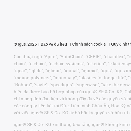
©
igus, 2026
Bảo vệ dữ liệu
Chính sách cookie
Quy định t
Các thuật ngữ “Apiro”, “AutoChain”, “CFRIP”, “chainflex”, “ch
chain”, “e-chain”, “e-chain systems”, “e-ketten”, “e-kettensys
“igear”, “iglide”, “iglidur”, “igubal”, “igumid”, “igus”, “ig
“motion polymers”, “motionary”, “plastics for longer life”, 
“Rohbot”, “savfe”, “speedigus”, “superwise”, “take the dryway
hiệu đã được bảo hộ hợp pháp của igus® SE & Co. KG, Col
chỉ mang tính đại diện và không đầy đủ về các quyền sở h
các công ty liên kết tại Đức, Liên minh Châu Âu, Hoa Kỳ 
với việc igus® SE & Co. KG từ bỏ bất kỳ quyền sở hữu trí t
igus® SE & Co. KG xin thông báo rằng igus® không kinh d