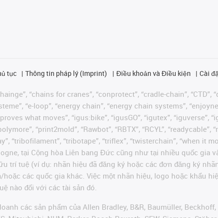
hủ tục
Thông tin pháp lý (Imprint)
Điều khoản và Điều kiện
Cài đặ
ainge”, “chains for cranes”, “conprotect”, “cradle-chain”, “CTD”, “d
teme”, “e-loop”, “energy chain”, “energy chain systems”, “enjoyneering
us improves what moves”, “igus:bike”, “igusGO”, “igutex”, “iguverse”,
“polymore”, “print2mold”, “Rawbot”, “RBTX”, “RCYL”, “readycable”, “
”, “tribofilament”, “tribotape”, “triflex”, “twisterchain”, “when it 
ogne, tại Cộng hòa Liên bang Đức cũng như tại nhiều quốc gia và
ữu trí tuệ (ví dụ: nhãn hiệu đã đăng ký hoặc các đơn đăng ký nh
và/hoặc các quốc gia khác. Việc một nhãn hiệu, logo hoặc khẩu 
uệ nào đối với các tài sản đó.
oanh các sản phẩm của Allen Bradley, B&R, Baumüller, Beckhoff,