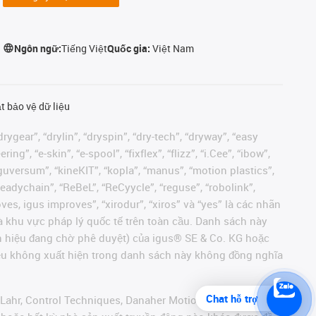
Ngôn ngữ:
Tiếng Việt
Quốc gia:
Việt Nam
t bảo vệ dữ liệu
rygear”, “drylin”, “dryspin”, “dry-tech”, “dryway”, “easy
”, “e-skin”, “e-spool”, “fixflex”, “flizz”, “i.Cee”, “ibow”,
 “iguversum”, “kineKIT”, “kopla”, “manus”, “motion plastics”,
readychain”, “ReBeL”, “ReCyycle”, “reguse”, “robolink”,
moves, igus improves”, “xirodur”, “xiros” và “yes” là các nhãn
 khu vực pháp lý quốc tế trên toàn cầu. Danh sách này
ãn hiệu đang chờ phê duyệt) của igus® SE & Co. KG hoặc
hiệu không xuất hiện trong danh sách này không đồng nghĩa
Chat hỗ trợ
 Lahr, Control Techniques, Danaher Motion, ELAU, FAGOR,