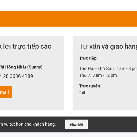
ả lời trực tiếp các
Tư vấn và giao hàn
Trực tiếp
hị Hồng Nhật (Sunny)
Thứ Hai - Thứ Sáu: 7 am - 8 p
Thứ 7: 8 am - 12 pm
4 28 3636 4189
con-phone
Trực tuyến
email
24h
ịch vụ tốt hơn cho khách hàng.
Phản hồi