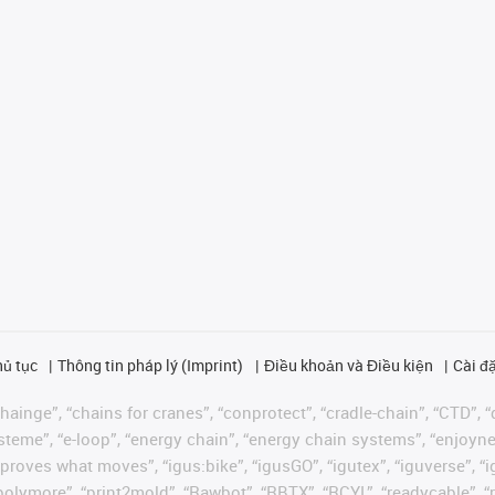
hủ tục
Thông tin pháp lý (Imprint)
Điều khoản và Điều kiện
Cài đặ
ainge”, “chains for cranes”, “conprotect”, “cradle-chain”, “CTD”, “d
teme”, “e-loop”, “energy chain”, “energy chain systems”, “enjoyneering
us improves what moves”, “igus:bike”, “igusGO”, “igutex”, “iguverse”,
“polymore”, “print2mold”, “Rawbot”, “RBTX”, “RCYL”, “readycable”, “