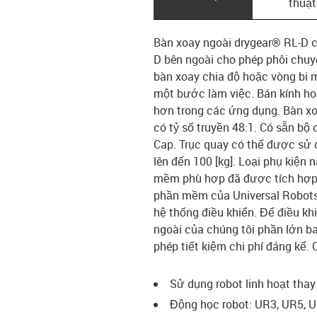
thuật
Bàn xoay ngoài drygear® RL-D c
D bên ngoài cho phép phôi chuy
bàn xoay chia độ hoặc vòng bi m
một bước làm việc. Bán kính hoạ
hơn trong các ứng dụng. Bàn x
có tỷ số truyền 48:1. Có sẵn bộ 
Cap. Trục quay có thể được sử d
lên đến 100 [kg]. Loại phụ kiện 
mềm phù hợp đã được tích hợp t
phần mềm của Universal Robots
hệ thống điều khiển. Để điều kh
ngoài của chúng tôi phần lớn 
phép tiết kiệm chi phí đáng kể.
Sử dụng robot linh hoạt thay
Động học robot: UR3, UR5, U