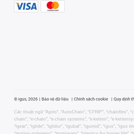
©
igus, 2026
Bảo vệ dữ liệu
Chính sách cookie
Quy định t
Các thuật ngữ “Apiro”, “AutoChain”, “CFRIP”, “chainflex”, “ch
chain”, “e-chain”, “e-chain systems”, “e-ketten”, “e-kettensys
“igear”, “iglide”, “iglidur”, “igubal”, “igumid”, “igus”, “ig
“motion polymers”, “motionary”, “plastics for longer life”, 