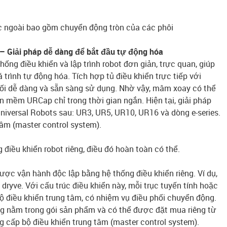
c ngoài bao gồm chuyển động tròn của các phôi
– Giải pháp dễ dàng để bắt đầu tự động hóa
ống điều khiển và lập trình robot đơn giản, trực quan, giúp
trình tự động hóa. Tích hợp tủ điều khiển trực tiếp với
ối dễ dàng và sẵn sàng sử dụng. Nhờ vậy, mâm xoay có thể
 mềm URCap chỉ trong thời gian ngắn. Hiện tại, giải pháp
niversal Robots sau: UR3, UR5, UR10, UR16 và dòng e-series.
âm (master control system).
iều khiển robot riêng, điều đó hoàn toàn có thể.
được vận hành độc lập bằng hệ thống điều khiển riêng. Ví dụ,
dryve. Với cấu trúc điều khiển này, mỗi trục tuyến tính hoặc
 điều khiển trung tâm, có nhiệm vụ điều phối chuyển động.
g nằm trong gói sản phẩm và có thể được đặt mua riêng từ
g cấp bộ điều khiển trung tâm (master control system).