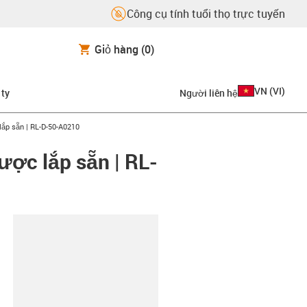
Công cụ tính tuổi thọ trực tuyến
Giỏ hàng
(0)
VN
(
VI
)
 ty
Người liên hệ
ắp sẵn | RL-D-50-A0210
ợc lắp sẵn | RL-
copy-clipboard