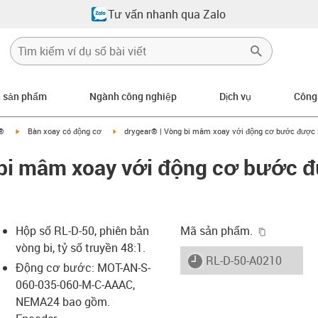
Tư vấn nhanh qua Zalo
n sản phẩm
Ngành công nghiệp
Dịch vụ
Công
igus-icon-arrow-right
igus-icon-arrow-right
r®
Bàn xoay có động cơ
drygear® | Vòng bi mâm xoay với động cơ bước được l
bi mâm xoay với động cơ bước đư
igus-icon-
Hộp số RL-D-50, phiên bản
Mã sản phẩm.
vòng bi, tỷ số truyền 48:1.
igus-icon-lieferzeit
RL-D-50-A0210
Động cơ bước: MOT-AN-S-
060-035-060-M-C-AAAC,
NEMA24 bao gồm.
-icon-lupe
-icon-lupe
-icon-lupe
-icon-lupe
-icon-lupe
-icon-lupe