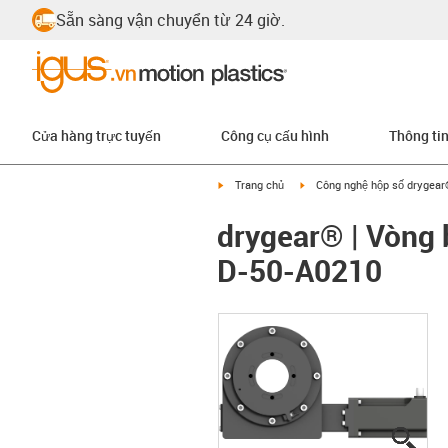
Sẵn sàng vận chuyển từ 24 giờ.
Cửa hàng trực tuyến
Công cụ cấu hình
Thông ti
igus-icon-arrow-right
igus-icon-arrow-right
Trang chủ
Công nghệ hộp số drygea
drygear® | Vòng 
D-50-A0210
igus
igus
igus
igus
igus
igus