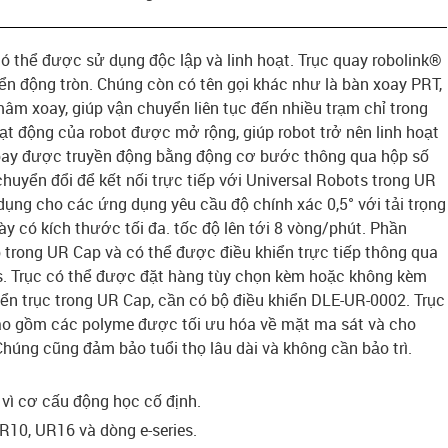
ó thể được sử dụng độc lập và linh hoạt. Trục quay robolink®
ển động tròn. Chúng còn có tên gọi khác như là bàn xoay PRT,
âm xoay, giúp vận chuyển liên tục đến nhiều trạm chỉ trong
t động của robot được mở rộng, giúp robot trở nên linh hoạt
oay được truyền động bằng động cơ bước thông qua hộp số
chuyển đổi để kết nối trực tiếp với Universal Robots trong UR
ụng cho các ứng dụng yêu cầu độ chính xác 0,5° với tải trọng
này có kích thước tối đa. tốc độ lên tới 8 vòng/phút. Phần
rong UR Cap và có thể được điều khiển trực tiếp thông qua
. Trục có thể được đặt hàng tùy chọn kèm hoặc không kèm
iển trục trong UR Cap, cần có bộ điều khiển DLE-UR-0002. Trục
bao gồm các polyme được tối ưu hóa về mặt ma sát và cho
 Chúng cũng đảm bảo tuổi thọ lâu dài và không cần bảo trì.
 vì cơ cấu động học cố định.
R10, UR16 và dòng e-series.