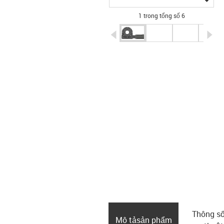
1 trong tổng số 6
igus-icon-arrow-left
ig
Thông số
Mô tả­sản phẩm