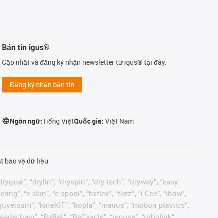
Bản tin igus®
Cập nhật và đăng ký nhận newsletter từ igus® tại đây.
Đăng ký nhận bản tin
Ngôn ngữ:
Tiếng Việt
Quốc gia:
Việt Nam
t bảo vệ dữ liệu
rygear”, “drylin”, “dryspin”, “dry-tech”, “dryway”, “easy
”, “e-skin”, “e-spool”, “fixflex”, “flizz”, “i.Cee”, “ibow”,
 “iguversum”, “kineKIT”, “kopla”, “manus”, “motion plastics”,
readychain”, “ReBeL”, “ReCyycle”, “reguse”, “robolink”,