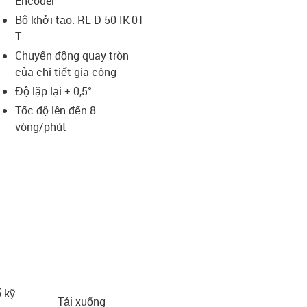
Encoder
Bộ khởi tạo: RL-D-50-IK-01-
T
us-icon-arrow-right
Chuyển động quay tròn
của chi tiết gia công
Độ lặp lại ± 0,5°
Tốc độ lên đến 8
vòng/phút
 kỹ
Tải xuống