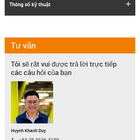
igus
Thông số kỹ thuật
Tư vấn
Tôi sẽ rất vui được trả lời trực tiếp
các câu hỏi của bạn
Huynh Khanh Duy