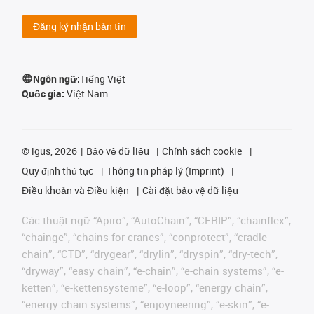
Đăng ký nhận bản tin
Ngôn ngữ:
Tiếng Việt
Quốc gia:
Việt Nam
©
igus, 2026
Bảo vệ dữ liệu
Chính sách cookie
Quy định thủ tục
Thông tin pháp lý (Imprint)
Điều khoản và Điều kiện
Cài đặt bảo vệ dữ liệu
Các thuật ngữ “Apiro”, “AutoChain”, “CFRIP”, “chainflex”,
“chainge”, “chains for cranes”, “conprotect”, “cradle-
chain”, “CTD”, “drygear”, “drylin”, “dryspin”, “dry-tech”,
“dryway”, “easy chain”, “e-chain”, “e-chain systems”, “e-
ketten”, “e-kettensysteme”, “e-loop”, “energy chain”,
“energy chain systems”, “enjoyneering”, “e-skin”, “e-