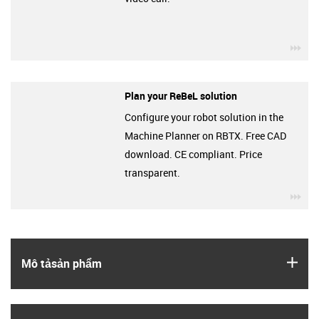
igu
Plan your ReBeL solution
Configure your robot solution in the
Machine Planner on RBTX. Free CAD
download. CE compliant. Price
transparent.
igu
igus
Mô tả­sản phẩm