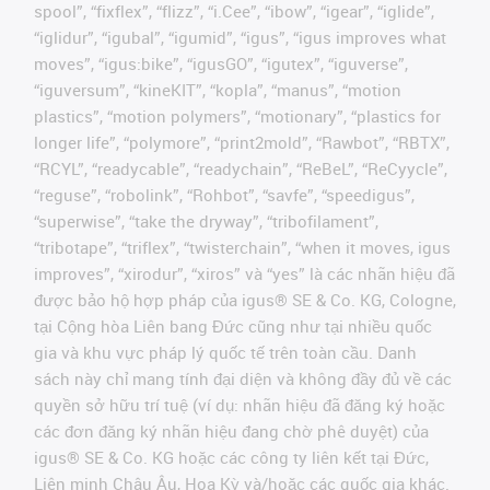
spool”, “fixflex”, “flizz”, “i.Cee”, “ibow”, “igear”, “iglide”,
“iglidur”, “igubal”, “igumid”, “igus”, “igus improves what
moves”, “igus:bike”, “igusGO”, “igutex”, “iguverse”,
“iguversum”, “kineKIT”, “kopla”, “manus”, “motion
plastics”, “motion polymers”, “motionary”, “plastics for
longer life”, “polymore”, “print2mold”, “Rawbot”, “RBTX”,
“RCYL”, “readycable”, “readychain”, “ReBeL”, “ReCyycle”,
“reguse”, “robolink”, “Rohbot”, “savfe”, “speedigus”,
“superwise”, “take the dryway”, “tribofilament”,
“tribotape”, “triflex”, “twisterchain”, “when it moves, igus
improves”, “xirodur”, “xiros” và “yes” là các nhãn hiệu đã
được bảo hộ hợp pháp của igus® SE & Co. KG, Cologne,
tại Cộng hòa Liên bang Đức cũng như tại nhiều quốc
gia và khu vực pháp lý quốc tế trên toàn cầu. Danh
sách này chỉ mang tính đại diện và không đầy đủ về các
quyền sở hữu trí tuệ (ví dụ: nhãn hiệu đã đăng ký hoặc
các đơn đăng ký nhãn hiệu đang chờ phê duyệt) của
igus® SE & Co. KG hoặc các công ty liên kết tại Đức,
Liên minh Châu Âu, Hoa Kỳ và/hoặc các quốc gia khác.