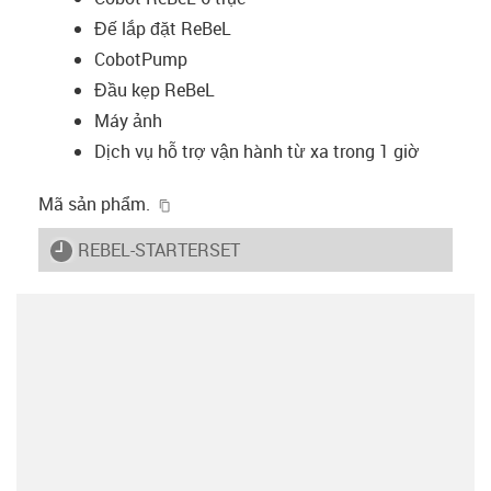
Đế lắp đặt ReBeL
CobotPump
Đầu kẹp ReBeL
Máy ảnh
Dịch vụ hỗ trợ vận hành từ xa trong 1 giờ
igus-icon-copy-clipboard
Mã sản phẩm.
igus-icon-lieferzeit
REBEL-STARTERSET