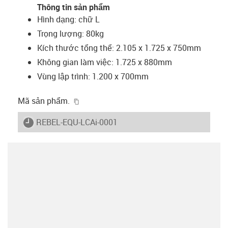
Thông tin sản phẩm
Hình dạng: chữ L
Trọng lượng: 80kg
Kích thước tổng thể: 2.105 x 1.725 x 750mm
Không gian làm việc: 1.725 x 880mm
Vùng lập trình: 1.200 x 700mm
igus-icon-copy-clipboard
Mã sản phẩm.
igus-icon-lieferzeit
REBEL-EQU-LCAi-0001