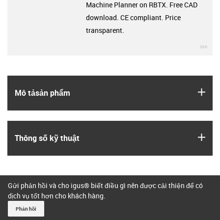
Machine Planner on RBTX. Free CAD
download. CE compliant. Price
transparent.
igu
igus
Mô tả­sản phẩm
igus
Thông số kỹ thuật
Gửi phản hồi và cho igus® biết điều gì nên được cải thiện để có
dịch vụ tốt hơn cho khách hàng.
Phản hồi