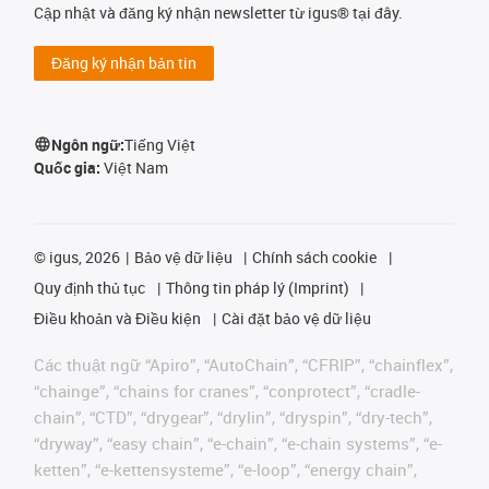
Cập nhật và đăng ký nhận newsletter từ igus® tại đây.
Đăng ký nhận bản tin
Ngôn ngữ:
Tiếng Việt
Quốc gia:
Việt Nam
©
igus, 2026
Bảo vệ dữ liệu
Chính sách cookie
Quy định thủ tục
Thông tin pháp lý (Imprint)
Điều khoản và Điều kiện
Cài đặt bảo vệ dữ liệu
Các thuật ngữ “Apiro”, “AutoChain”, “CFRIP”, “chainflex”,
“chainge”, “chains for cranes”, “conprotect”, “cradle-
chain”, “CTD”, “drygear”, “drylin”, “dryspin”, “dry-tech”,
“dryway”, “easy chain”, “e-chain”, “e-chain systems”, “e-
ketten”, “e-kettensysteme”, “e-loop”, “energy chain”,