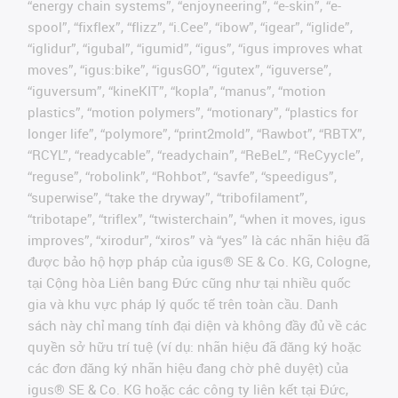
“energy chain systems”, “enjoyneering”, “e-skin”, “e-
spool”, “fixflex”, “flizz”, “i.Cee”, “ibow”, “igear”, “iglide”,
“iglidur”, “igubal”, “igumid”, “igus”, “igus improves what
moves”, “igus:bike”, “igusGO”, “igutex”, “iguverse”,
“iguversum”, “kineKIT”, “kopla”, “manus”, “motion
plastics”, “motion polymers”, “motionary”, “plastics for
longer life”, “polymore”, “print2mold”, “Rawbot”, “RBTX”,
“RCYL”, “readycable”, “readychain”, “ReBeL”, “ReCyycle”,
“reguse”, “robolink”, “Rohbot”, “savfe”, “speedigus”,
“superwise”, “take the dryway”, “tribofilament”,
“tribotape”, “triflex”, “twisterchain”, “when it moves, igus
improves”, “xirodur”, “xiros” và “yes” là các nhãn hiệu đã
được bảo hộ hợp pháp của igus® SE & Co. KG, Cologne,
tại Cộng hòa Liên bang Đức cũng như tại nhiều quốc
gia và khu vực pháp lý quốc tế trên toàn cầu. Danh
sách này chỉ mang tính đại diện và không đầy đủ về các
quyền sở hữu trí tuệ (ví dụ: nhãn hiệu đã đăng ký hoặc
các đơn đăng ký nhãn hiệu đang chờ phê duyệt) của
igus® SE & Co. KG hoặc các công ty liên kết tại Đức,