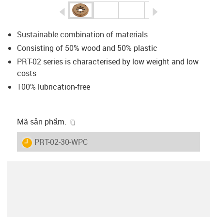
igus-icon-arrow-left
igus-icon-arrow-r
Sustainable combination of materials
Consisting of 50% wood and 50% plastic
PRT-02 series is characterised by low weight and low
costs
100% lubrication-free
igus-icon-copy-clipboard
Mã sản phẩm.
igus-icon-lieferzeit
PRT-02-30-WPC