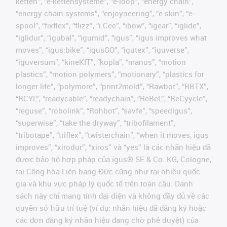
ketten”, “e-kettensysteme”, “e-loop”, “energy chain”,
“energy chain systems”, “enjoyneering”, “e-skin”, “e-
spool”, “fixflex”, “flizz”, “i.Cee”, “ibow”, “igear”, “iglide”,
“iglidur”, “igubal”, “igumid”, “igus”, “igus improves what
moves”, “igus:bike”, “igusGO”, “igutex”, “iguverse”,
“iguversum”, “kineKIT”, “kopla”, “manus”, “motion
plastics”, “motion polymers”, “motionary”, “plastics for
longer life”, “polymore”, “print2mold”, “Rawbot”, “RBTX”,
“RCYL”, “readycable”, “readychain”, “ReBeL”, “ReCyycle”,
“reguse”, “robolink”, “Rohbot”, “savfe”, “speedigus”,
“superwise”, “take the dryway”, “tribofilament”,
“tribotape”, “triflex”, “twisterchain”, “when it moves, igus
improves”, “xirodur”, “xiros” và “yes” là các nhãn hiệu đã
được bảo hộ hợp pháp của igus® SE & Co. KG, Cologne,
tại Cộng hòa Liên bang Đức cũng như tại nhiều quốc
gia và khu vực pháp lý quốc tế trên toàn cầu. Danh
sách này chỉ mang tính đại diện và không đầy đủ về các
quyền sở hữu trí tuệ (ví dụ: nhãn hiệu đã đăng ký hoặc
các đơn đăng ký nhãn hiệu đang chờ phê duyệt) của