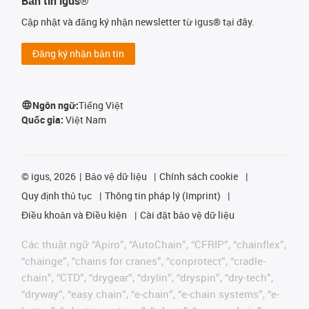
Bản tin igus®
Cập nhật và đăng ký nhận newsletter từ igus® tại đây.
Đăng ký nhận bản tin
Ngôn ngữ:
Tiếng Việt
Quốc gia:
Việt Nam
©
igus, 2026
Bảo vệ dữ liệu
Chính sách cookie
Quy định thủ tục
Thông tin pháp lý (Imprint)
Điều khoản và Điều kiện
Cài đặt bảo vệ dữ liệu
Các thuật ngữ “Apiro”, “AutoChain”, “CFRIP”, “chainflex”,
“chainge”, “chains for cranes”, “conprotect”, “cradle-
chain”, “CTD”, “drygear”, “drylin”, “dryspin”, “dry-tech”,
“dryway”, “easy chain”, “e-chain”, “e-chain systems”, “e-