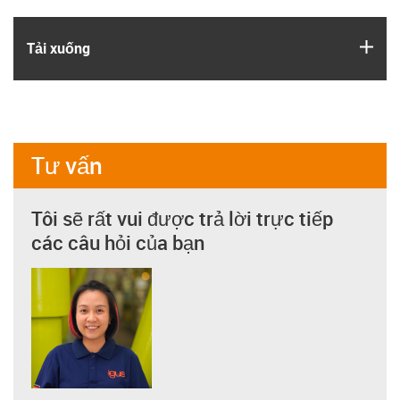
igus
Tải xuống
Tư vấn
Tôi sẽ rất vui được trả lời trực tiếp
các câu hỏi của bạn