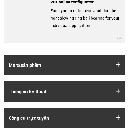
PRT online configurator
Enter your requirements and find the
right slewing ring ball bearing for your
individual application.
igu
igus
Mô tả­sản phẩm
igus
Thông số kỹ thuật
igus
Công cụ trực tuyến