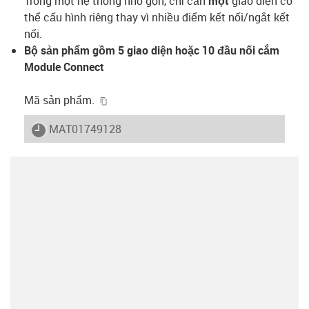
Trong một hệ thống nhỏ gọn, chỉ cần
một
giao diện có
thể cấu hình riêng thay vì nhiều điểm kết nối/ngắt kết
nối.
Bộ sản phẩm gồm 5 giao diện hoặc 10 đầu nối cắm
Module Connect
igus-icon-copy-clipboard
Mã sản phẩm.
igus-icon-lieferzeit
MAT01749128