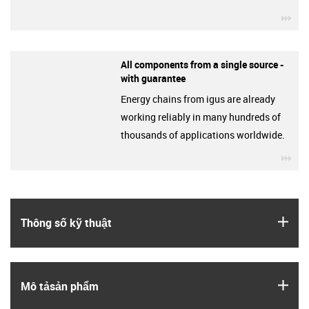
igu
All components from a single source -
with guarantee
Energy chains from igus are already
working reliably in many hundreds of
thousands of applications worldwide.
igu
igus
Thông số kỹ thuật
igus
Mô tả­sản phẩm