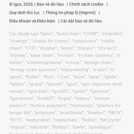
©
igus, 2026
Bảo vệ dữ liệu
Chính sách cookie
Quy định thủ tục
Thông tin pháp lý (Imprint)
Điều khoản và Điều kiện
Cài đặt bảo vệ dữ liệu
Các thuật ngữ “Apiro”, “AutoChain”, “CFRIP”, “chainflex”,
“chainge”, “chains for cranes”, “conprotect”, “cradle-
chain”, “CTD”, “drygear”, “drylin”, “dryspin”, “dry-tech”,
“dryway”, “easy chain”, “e-chain”, “e-chain systems”, “e-
ketten”, “e-kettensysteme”, “e-loop”, “energy chain”,
“energy chain systems”, “enjoyneering”, “e-skin”, “e-
spool”, “fixflex”, “flizz”, “i.Cee”, “ibow”, “igear”, “iglide”,
“iglidur”, “igubal”, “igumid”, “igus”, “igus improves what
moves”, “igus:bike”, “igusGO”, “igutex”, “iguverse”,
“iguversum”, “kineKIT”, “kopla”, “manus”, “motion
plastics”, “motion polymers”, “motionary”, “plastics for
longer life”, “polymore”, “print2mold”, “Rawbot”, “RBTX”,
“RCYL”, “readycable”, “readychain”, “ReBeL”, “ReCyycle”,
“reguse”, “robolink”, “Rohbot”, “savfe”, “speedigus”,
“superwise”, “take the dryway”, “tribofilament”,