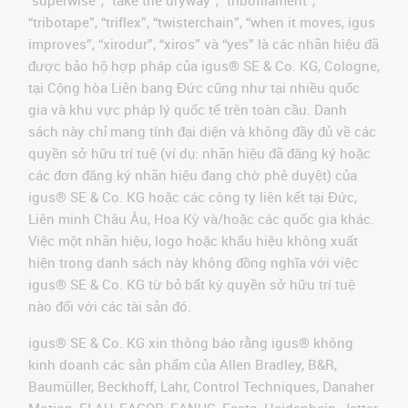
“tribotape”, “triflex”, “twisterchain”, “when it moves, igus
improves”, “xirodur”, “xiros” và “yes” là các nhãn hiệu đã
được bảo hộ hợp pháp của igus® SE & Co. KG, Cologne,
tại Cộng hòa Liên bang Đức cũng như tại nhiều quốc
gia và khu vực pháp lý quốc tế trên toàn cầu. Danh
sách này chỉ mang tính đại diện và không đầy đủ về các
quyền sở hữu trí tuệ (ví dụ: nhãn hiệu đã đăng ký hoặc
các đơn đăng ký nhãn hiệu đang chờ phê duyệt) của
igus® SE & Co. KG hoặc các công ty liên kết tại Đức,
Liên minh Châu Âu, Hoa Kỳ và/hoặc các quốc gia khác.
Việc một nhãn hiệu, logo hoặc khẩu hiệu không xuất
hiện trong danh sách này không đồng nghĩa với việc
igus® SE & Co. KG từ bỏ bất kỳ quyền sở hữu trí tuệ
nào đối với các tài sản đó.
igus® SE & Co. KG xin thông báo rằng igus® không
kinh doanh các sản phẩm của Allen Bradley, B&R,
Baumüller, Beckhoff, Lahr, Control Techniques, Danaher
Motion, ELAU, FAGOR, FANUC, Festo, Heidenhain, Jetter,