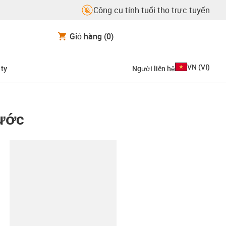
Công cụ tính tuổi thọ trực tuyến
Giỏ hàng
(0)
VN
(
VI
)
 ty
Người liên hệ
bước
copy-clipboard
56-020-MC