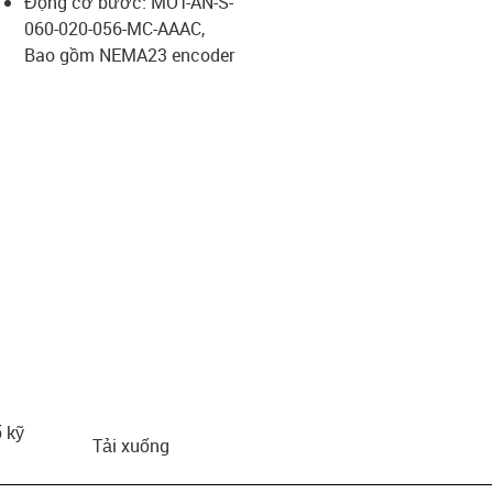
Động cơ bước: MOT-AN-S-
060-020-056-MC-AAAC,
us-icon-arrow-right
Bao gồm NEMA23 encoder
 kỹ
Tải xuống