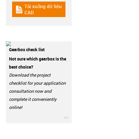
Tải xuống dữ liệu
igus-icon-cad-dateien
CAD
Gearbox check list
Not sure which gearbox is the
best choice?
Download the project
checklist for your application
consultation now and
complete it conveniently
online!
igus-icon-3arrow