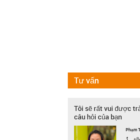
Tư vấn
Tôi sẽ rất vui được tr
câu hỏi của bạn
Phạm T
+8