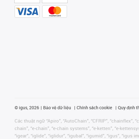
©
igus, 2026
Bảo vệ dữ liệu
Chính sách cookie
Quy định t
Các thuật ngữ “Apiro”, “AutoChain”, “CFRIP”, “chainflex”, “ch
chain”, “e-chain”, “e-chain systems”, “e-ketten”, “e-kettensys
“igear”, “iglide”, “iglidur”, “igubal”, “igumid”, “igus”, “ig