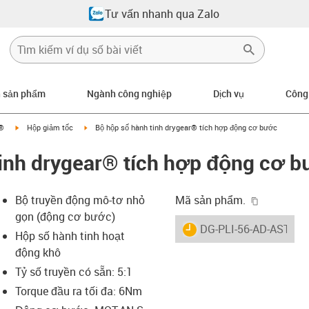
Tư vấn nhanh qua Zalo
n sản phẩm
Ngành công nghiệp
Dịch vụ
Công
igus-icon-arrow-right
igus-icon-arrow-right
r®
Hộp giảm tốc
Bộ hộp số hành tinh drygear® tích hợp động cơ bước
tinh drygear® tích hợp động cơ 
igus-icon-
Bộ truyền động mô-tơ nhỏ
Mã sản phẩm.
gọn (động cơ bước)
igus-icon-lieferzeit
DG-PLI-56-AD-AST-ST
Hộp số hành tinh hoạt
động khô
Tỷ số truyền có sẵn: 5:1
-icon-lupe
-icon-lupe
-icon-lupe
-icon-lupe
Torque đầu ra tối đa: 6Nm