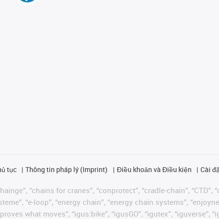
hủ tục
Thông tin pháp lý (Imprint)
Điều khoản và Điều kiện
Cài đặ
ainge”, “chains for cranes”, “conprotect”, “cradle-chain”, “CTD”, “d
teme”, “e-loop”, “energy chain”, “energy chain systems”, “enjoyneering
us improves what moves”, “igus:bike”, “igusGO”, “igutex”, “iguverse”,