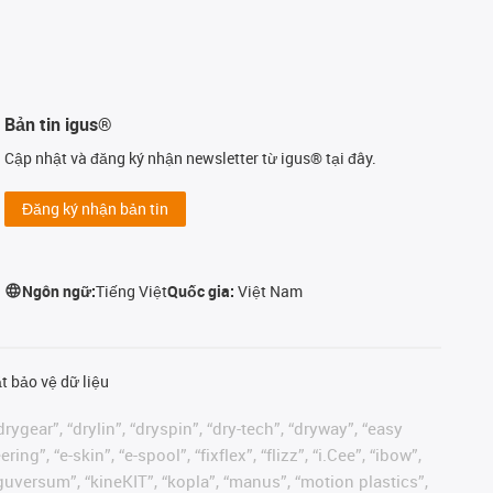
Bản tin igus®
Cập nhật và đăng ký nhận newsletter từ igus® tại đây.
Đăng ký nhận bản tin
Ngôn ngữ:
Tiếng Việt
Quốc gia:
Việt Nam
t bảo vệ dữ liệu
rygear”, “drylin”, “dryspin”, “dry-tech”, “dryway”, “easy
”, “e-skin”, “e-spool”, “fixflex”, “flizz”, “i.Cee”, “ibow”,
 “iguversum”, “kineKIT”, “kopla”, “manus”, “motion plastics”,