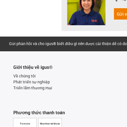
igus-i
Gửi 
Gửi phản hồi và cho igus® biết điều gì nên được cải thiện để có d
Giới thiệu về igus®
Về chúng tôi
Phát triển sự nghiệp
Triển lãm thương mại
Phương thức thanh toán
Trả trước
Mua theo tài khoản