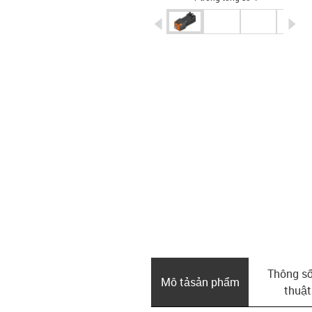
igus-icon-arrow-left
ig
Thông số
Mô tả­sản phẩm
thuật