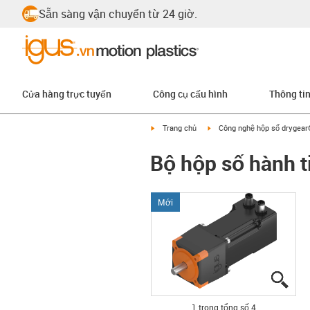
Sẵn sàng vận chuyển từ 24 giờ.
Cửa hàng trực tuyến
Công cụ cấu hình
Thông ti
igus-icon-arrow-right
igus-icon-arrow-right
Trang chủ
Công nghệ hộp số drygea
Bộ hộp số hành 
Mới
igus
igus
igus
igus
1 trong tổng số 4