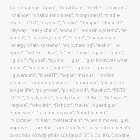
Các thuật ngữ “Apiro”, “AutoChain”, “CFRIP”, “chainflex”,
“chainge”, “chains for cranes”, “conprotect”, “cradle-
chain”, “CTD”, “drygear”, “drylin”, “dryspin”, “dry-tech”,
“dryway”, “easy chain”, “e-chain”, “e-chain systems”, “e-
ketten”, “e-kettensysteme”, “e-loop”, “energy chain”,
“energy chain systems”, “enjoyneering”, “e-skin”, “e-
spool”, “fixflex”, “flizz”, “i.Cee”, “ibow”, “igear”, “iglide”,
“iglidur”, “igubal”, “igumid”, “igus”, “igus improves what
moves”, “igus:bike”, “igusGO”, “igutex”, “iguverse”,
“iguversum”, “kineKIT”, “kopla”, “manus”, “motion
plastics”, “motion polymers”, “motionary”, “plastics for
longer life”, “polymore”, “print2mold”, “Rawbot”, “RBTX”,
“RCYL”, “readycable”, “readychain”, “ReBeL”, “ReCyycle”,
“reguse”, “robolink”, “Rohbot”, “savfe”, “speedigus”,
“superwise”, “take the dryway”, “tribofilament”,
“tribotape”, “triflex”, “twisterchain”, “when it moves, igus
improves”, “xirodur”, “xiros” và “yes” là các nhãn hiệu đã
được bảo hộ hợp pháp của igus® SE & Co. KG, Cologne,