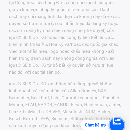
tại Cộng hòa Liên bang Đức cũng như tại nhiều quốc
gia và khu vực pháp lý quốc tế trên toàn cầu. Danh
sách này chỉ mang tính đại diện và không đầy đủ về các
quyền sở hữu trí tuệ (ví dụ: nhãn hiệu đã đăng ký hoặc
các đơn đăng ký nhãn hiệu đang chờ phê duyệt) của
igus® SE & Co. KG hoặc các công ty liên kết tại Đức,
Liên minh Châu Âu, Hoa Kỳ và/hoặc các quốc gia khác.
Việc một nhãn hiệu, logo hoặc khẩu hiệu không xuất
hiện trong danh sách này không đồng nghĩa với việc
igus® SE & Co. KG từ bỏ bất kỳ quyền sở hữu trí tuệ
nào đối với các tài sản đó.
igus® SE & Co. KG xin thông báo rằng igus® không
kinh doanh các sản phẩm của Allen Bradley, B&R,
Baumüller, Beckhoff, Lahr, Control Techniques, Danaher
Motion, ELAU, FAGOR, FANUC, Festo, Heidenhain, Jetter,
Lenze, LinMot, LTi DRiVES, Mitsubishi, NUM, Parker,
Bosch Rexroth, SEW, Siemens, Stöber hoặc bất kỳ nhà
Chat hỗ trợ
sản xuất truyền động nào khác được đề cập trên