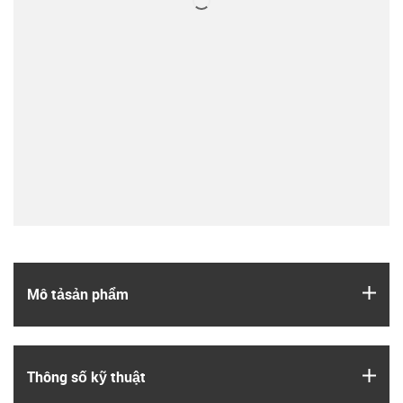
igus
Mô tả­sản phẩm
igus
Thông số kỹ thuật