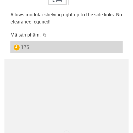
Allows modular shelving right up to the side links. No
clearance required!
igus-icon-copy-clipboard
Mã sản phẩm.
igus-icon-lieferzeit
175