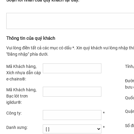
Soạn lời nhắn của quý khách tại đây:*
Thông tin của quý khách
Vui lòng điền tất cả các mục có dấu *. Xin quý khách vui lòng nhập t
"Đăng nhập" phía dưới.
Mã Khách hàng,
Tỉnh
Xích nhựa dẫn cáp
e-chains®:
Đườ
bưu 
Mã Khách hàng,
Bạc lót trơn
Quốc
iglidur®:
Quậ
Công ty:
*
Số đi
Danh xưng:
*