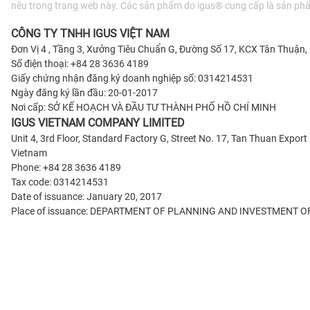
nêu trong trang web này. Các sản phẩm do igus® cung cấp là sản ph
CÔNG TY TNHH IGUS VIỆT NAM
Đơn Vị 4 , Tầng 3, Xưởng Tiêu Chuẩn G, Đường Số 17, KCX Tân Thuận,
Số điện thoại: +84 28 3636 4189
Giấy chứng nhận đăng ký doanh nghiệp số: 0314214531
Ngày đăng ký lần đầu: 20-01-2017
Nơi cấp: SỞ KẾ HOẠCH VÀ ÐẦU TƯ THÀNH PHỐ HỒ CHÍ MINH
IGUS VIETNAM COMPANY LIMITED
Unit 4, 3rd Floor, Standard Factory G, Street No. 17, Tan Thuan Expor
Vietnam
Phone: +84 28 3636 4189
Tax code: 0314214531
Date of issuance: January 20, 2017
Place of issuance: DEPARTMENT OF PLANNING AND INVESTMENT OF