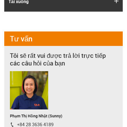
igus
Tải xuống
Tư vấn
Tôi sẽ rất vui được trả lời trực tiếp
các câu hỏi của bạn
Phạm Thị Hồng Nhật (Sunny)
+84 28 3636 4189
igus-icon-phone