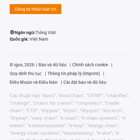
Đăng ký nhận bản tin
Ngôn ngữ:
Tiếng Việt
Quốc gia:
Việt Nam
©
igus, 2026
Bảo vệ dữ liệu
Chính sách cookie
Quy định thủ tục
Thông tin pháp lý (Imprint)
Điều khoản và Điều kiện
Cài đặt bảo vệ dữ liệu
Các thuật ngữ “Apiro”, “AutoChain”, “CFRIP”, “chainflex”,
“chainge”, “chains for cranes”, “conprotect”, “cradle-
chain”, “CTD”, “drygear”, “drylin”, “dryspin”, “dry-tech”,
“dryway”, “easy chain”, “e-chain”, “e-chain systems”, “e-
ketten”, “e-kettensysteme”, “e-loop”, “energy chain”,
“energy chain systems”, “enjoyneering”, “e-skin”, “e-