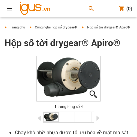
(0)
igus-icon-arrow-right
igus-icon-arrow-right
igus-icon-arrow-right
Trang chủ
Công nghệ hộp số drygear®
Hộp số tời drygear® Apiro®
Hộp số tời drygear® Apiro®
igus-icon-lupe
igus-icon-lupe
igus-icon-lupe
igus-icon-lupe
1 trong tổng số 4
igus-icon-arrow-left
igus-icon-arrow-r
Chạy khô nhờ nhựa được tối ưu hóa về mặt ma sát