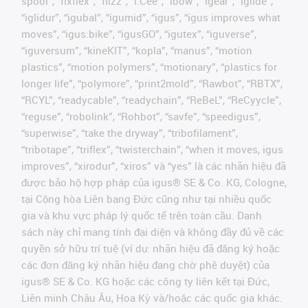
spool”, “fixflex”, “flizz”, “i.Cee”, “ibow”, “igear”, “iglide”,
“iglidur”, “igubal”, “igumid”, “igus”, “igus improves what
moves”, “igus:bike”, “igusGO”, “igutex”, “iguverse”,
“iguversum”, “kineKIT”, “kopla”, “manus”, “motion
plastics”, “motion polymers”, “motionary”, “plastics for
longer life”, “polymore”, “print2mold”, “Rawbot”, “RBTX”,
“RCYL”, “readycable”, “readychain”, “ReBeL”, “ReCyycle”,
“reguse”, “robolink”, “Rohbot”, “savfe”, “speedigus”,
“superwise”, “take the dryway”, “tribofilament”,
“tribotape”, “triflex”, “twisterchain”, “when it moves, igus
improves”, “xirodur”, “xiros” và “yes” là các nhãn hiệu đã
được bảo hộ hợp pháp của igus® SE & Co. KG, Cologne,
tại Cộng hòa Liên bang Đức cũng như tại nhiều quốc
gia và khu vực pháp lý quốc tế trên toàn cầu. Danh
sách này chỉ mang tính đại diện và không đầy đủ về các
quyền sở hữu trí tuệ (ví dụ: nhãn hiệu đã đăng ký hoặc
các đơn đăng ký nhãn hiệu đang chờ phê duyệt) của
igus® SE & Co. KG hoặc các công ty liên kết tại Đức,
Liên minh Châu Âu, Hoa Kỳ và/hoặc các quốc gia khác.