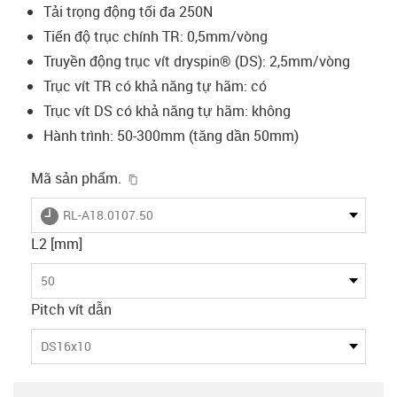
Tải trọng động tối đa 250N
Tiến độ trục chính TR: 0,5mm/vòng
Truyền động trục vít dryspin® (DS): 2,5mm/vòng
Trục vít TR có khả năng tự hãm: có
Trục vít DS có khả năng tự hãm: không
Hành trình: 50-300mm (tăng dần 50mm)
igus-icon-copy-clipboard
Mã sản phẩm.
igus-icon-lieferzeit
RL-A18.0107.50
L2 [mm]
50
Pitch vít dẫn
DS16x10