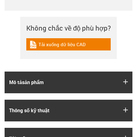
Không chắc về độ phù hợp?
Tải xuống dữ liệu CAD
igus-icon-cad-dateien
igus
Mô tả­sản phẩm
igus
Thông số kỹ thuật