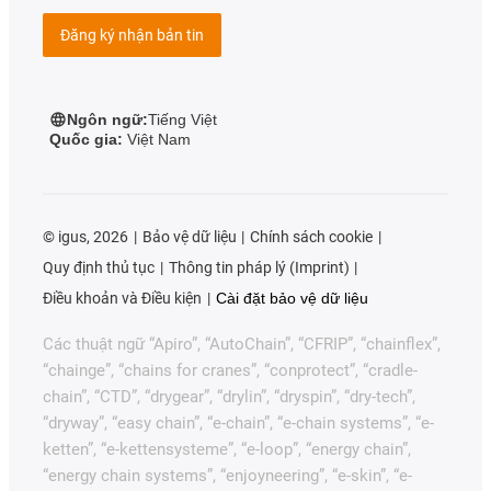
Đăng ký nhận bản tin
Ngôn ngữ:
Tiếng Việt
Quốc gia:
Việt Nam
©
igus, 2026
Bảo vệ dữ liệu
Chính sách cookie
Quy định thủ tục
Thông tin pháp lý (Imprint)
Điều khoản và Điều kiện
Cài đặt bảo vệ dữ liệu
Các thuật ngữ “Apiro”, “AutoChain”, “CFRIP”, “chainflex”,
“chainge”, “chains for cranes”, “conprotect”, “cradle-
chain”, “CTD”, “drygear”, “drylin”, “dryspin”, “dry-tech”,
“dryway”, “easy chain”, “e-chain”, “e-chain systems”, “e-
ketten”, “e-kettensysteme”, “e-loop”, “energy chain”,
“energy chain systems”, “enjoyneering”, “e-skin”, “e-