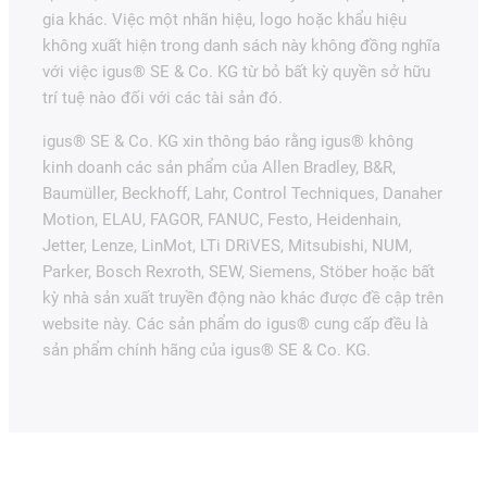
gia khác. Việc một nhãn hiệu, logo hoặc khẩu hiệu
không xuất hiện trong danh sách này không đồng nghĩa
với việc igus® SE & Co. KG từ bỏ bất kỳ quyền sở hữu
trí tuệ nào đối với các tài sản đó.
igus® SE & Co. KG xin thông báo rằng igus® không
kinh doanh các sản phẩm của Allen Bradley, B&R,
Baumüller, Beckhoff, Lahr, Control Techniques, Danaher
Motion, ELAU, FAGOR, FANUC, Festo, Heidenhain,
Jetter, Lenze, LinMot, LTi DRiVES, Mitsubishi, NUM,
Parker, Bosch Rexroth, SEW, Siemens, Stöber hoặc bất
kỳ nhà sản xuất truyền động nào khác được đề cập trên
website này. Các sản phẩm do igus® cung cấp đều là
sản phẩm chính hãng của igus® SE & Co. KG.