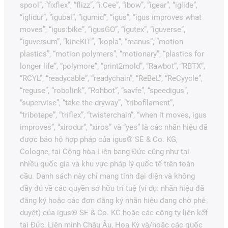
spool”, “fixflex”, “flizz”, “i.Cee”, “ibow”, “igear”, “iglide”,
“iglidur”, “igubal”, “igumid”, “igus”, “igus improves what
moves”, “igus:bike”, “igusGO”, “igutex”, “iguverse”,
“iguversum”, “kineKIT”, “kopla”, “manus”, “motion
plastics”, “motion polymers”, “motionary”, “plastics for
longer life”, “polymore”, “print2mold”, “Rawbot”, “RBTX”,
“RCYL”, “readycable”, “readychain”, “ReBeL”, “ReCyycle”,
“reguse”, “robolink”, “Rohbot”, “savfe”, “speedigus”,
“superwise”, “take the dryway”, “tribofilament”,
“tribotape”, “triflex”, “twisterchain”, “when it moves, igus
improves”, “xirodur”, “xiros” và “yes” là các nhãn hiệu đã
được bảo hộ hợp pháp của igus® SE & Co. KG,
Cologne, tại Cộng hòa Liên bang Đức cũng như tại
nhiều quốc gia và khu vực pháp lý quốc tế trên toàn
cầu. Danh sách này chỉ mang tính đại diện và không
đầy đủ về các quyền sở hữu trí tuệ (ví dụ: nhãn hiệu đã
đăng ký hoặc các đơn đăng ký nhãn hiệu đang chờ phê
duyệt) của igus® SE & Co. KG hoặc các công ty liên kết
tại Đức, Liên minh Châu Âu, Hoa Kỳ và/hoặc các quốc