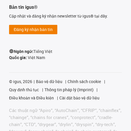
Bản tin igus®
Cập nhật và đăng ký nhận newsletter từ igus® tại đây.
Đăng ký nhận bản tin
Ngôn ngữ:
Tiếng Việt
Quốc gia:
Việt Nam
©
igus, 2026
Bảo vệ dữ liệu
Chính sách cookie
Quy định thủ tục
Thông tin pháp lý (Imprint)
Điều khoản và Điều kiện
Cài đặt bảo vệ dữ liệu
Các thuật ngữ “Apiro”, “AutoChain”, “CFRIP”, “chainflex”,
“chainge”, “chains for cranes”, “conprotect”, “cradle-
chain”, “CTD”, “drygear”, “drylin”, “dryspin”, “dry-tech”,