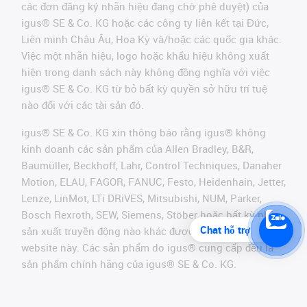
các đơn đăng ký nhãn hiệu đang chờ phê duyệt) của
igus® SE & Co. KG hoặc các công ty liên kết tại Đức,
Liên minh Châu Âu, Hoa Kỳ và/hoặc các quốc gia khác.
Việc một nhãn hiệu, logo hoặc khẩu hiệu không xuất
hiện trong danh sách này không đồng nghĩa với việc
igus® SE & Co. KG từ bỏ bất kỳ quyền sở hữu trí tuệ
nào đối với các tài sản đó.
igus® SE & Co. KG xin thông báo rằng igus® không
kinh doanh các sản phẩm của Allen Bradley, B&R,
Baumüller, Beckhoff, Lahr, Control Techniques, Danaher
Motion, ELAU, FAGOR, FANUC, Festo, Heidenhain, Jetter,
Lenze, LinMot, LTi DRiVES, Mitsubishi, NUM, Parker,
Bosch Rexroth, SEW, Siemens, Stöber hoặc bất kỳ nhà
Chat hỗ trợ
sản xuất truyền động nào khác được đề cập trên
website này. Các sản phẩm do igus® cung cấp đều là
sản phẩm chính hãng của igus® SE & Co. KG.