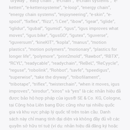
“dryway”, “easy chain”, “e-chain”, “e-chain systems”, “e-
ketten”, “e-kettensysteme”, “e-loop”, “energy chain”,
“energy chain systems”, “enjoyneering”, “e-skin”, “e-
spool”, “fixflex”, “flizz”, “i.Cee”, “ibow”, “igear”, “iglide”,
“iglidur”, “igubal”, “igumid”, “igus”, “igus improves what
moves”, “igus:bike”, “igusGO”, “igutex”, “iguverse”,
“iguversum”, “kineKIT”, “kopla”, “manus”, “motion
plastics”, “motion polymers”, “motionary”, “plastics for
longer life”, “polymore”, “print2mold”, “Rawbot”, “RBTX”,
“RCYL”, “readycable”, “readychain”, “ReBeL”, “ReCyycle”,
“reguse”, “robolink”, “Rohbot”, “savfe”, “speedigus”,
“superwise”, “take the dryway”, “tribofilament”,
“tribotape”, “triflex”, “twisterchain”, “when it moves, igus
improves”, “xirodur”, “xiros” và “yes” là các nhãn hiệu đã
được bảo hộ hợp pháp của igus® SE & Co. KG, Cologne,
tại Cộng hòa Liên bang Đức cũng như tại nhiều quốc
gia và khu vực pháp lý quốc tế trên toàn cầu. Danh
sách này chỉ mang tính đại diện và không đầy đủ về các
quyền sở hữu trí tuệ (ví dụ: nhãn hiệu đã đăng ký hoặc