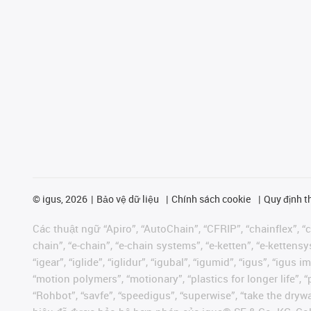
©
igus, 2026
Bảo vệ dữ liệu
Chính sách cookie
Quy định t
Các thuật ngữ “Apiro”, “AutoChain”, “CFRIP”, “chainflex”, “ch
chain”, “e-chain”, “e-chain systems”, “e-ketten”, “e-kettensys
“igear”, “iglide”, “iglidur”, “igubal”, “igumid”, “igus”, “ig
“motion polymers”, “motionary”, “plastics for longer life”, 
“Rohbot”, “savfe”, “speedigus”, “superwise”, “take the dryway