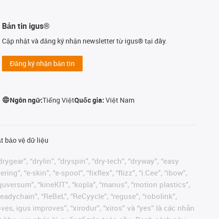
Bản tin igus®
Cập nhật và đăng ký nhận newsletter từ igus® tại đây.
Đăng ký nhận bản tin
Ngôn ngữ:
Tiếng Việt
Quốc gia:
Việt Nam
t bảo vệ dữ liệu
rygear”, “drylin”, “dryspin”, “dry-tech”, “dryway”, “easy
”, “e-skin”, “e-spool”, “fixflex”, “flizz”, “i.Cee”, “ibow”,
 “iguversum”, “kineKIT”, “kopla”, “manus”, “motion plastics”,
readychain”, “ReBeL”, “ReCyycle”, “reguse”, “robolink”,
moves, igus improves”, “xirodur”, “xiros” và “yes” là các nhãn