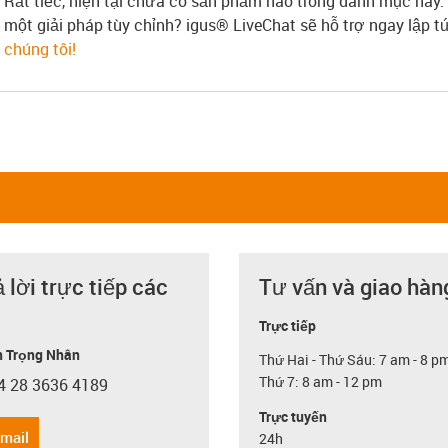
Rất tiếc, hiện tại chưa có sản phẩm nào trong danh mục này.
một giải pháp tùy chỉnh? igus® LiveChat sẽ hỗ trợ ngay lập 
chúng tôi!
ả lời trực tiếp các
Tư vấn và giao hàn
Trực tiếp
 Trọng Nhân
Thứ Hai - Thứ Sáu: 7 am - 8 p
Thứ 7: 8 am - 12 pm
4 28 3636 4189
con-phone
Trực tuyến
email
24h