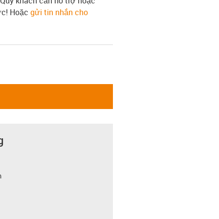
 Quý khách cần hỗ trợ hoặc
tức! Hoặc
gửi tin nhắn cho
g
m