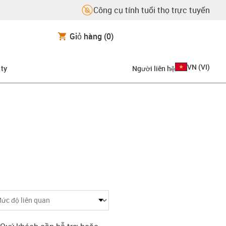
Công cụ tính tuổi thọ trực tuyến
Giỏ hàng
(0)
VN
(
VI
)
 ty
Người liên hệ