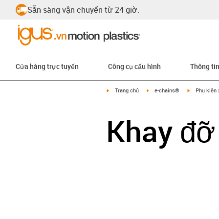
Sẵn sàng vận chuyển từ 24 giờ.
Cửa hàng trực tuyến
Công cụ cấu hình
Thông ti
igus-icon-arrow-right
igus-icon-arrow-right
igus-icon-ar
Trang chủ
e-chains®
Phụ kiện 
Khay đỡ