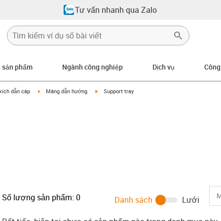
Tư vấn nhanh qua Zalo
n sản phẩm
Ngành công nghiệp
Dịch vụ
Công
row-right
igus-icon-arrow-right
igus-icon-arrow-right
xích dẫn cáp
Máng dẫn hướng
Support tray
Số lượng sản phẩm:
0
Danh sách
Lưới