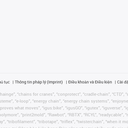
hủ tục
Thông tin pháp lý (Imprint)
Điều khoản và Điều kiện
Cài đặ
ainge”, “chains for cranes”, “conprotect”, “cradle-chain”, “CTD”, “d
teme”, “e-loop”, “energy chain”, “energy chain systems”, “enjoyneering
us improves what moves”, “igus:bike”, “igusGO”, “igutex”, “iguverse”,
“polymore”, “print2mold”, “Rawbot”, “RBTX”, “RCYL”, “readycable”, “
”, “tribofilament”, “tribotape”, “triflex”, “twisterchain”, “when it 