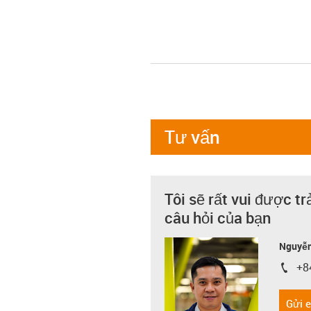
Tư vấn
Tôi sẽ rất vui được tr
câu hỏi của bạn
Nguyễn
+8
igus-i
Gửi 