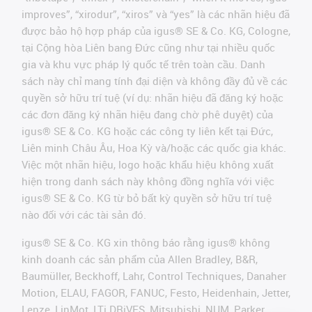
improves”, “xirodur”, “xiros” và “yes” là các nhãn hiệu đã
được bảo hộ hợp pháp của igus® SE & Co. KG, Cologne,
tại Cộng hòa Liên bang Đức cũng như tại nhiều quốc
gia và khu vực pháp lý quốc tế trên toàn cầu. Danh
sách này chỉ mang tính đại diện và không đầy đủ về các
quyền sở hữu trí tuệ (ví dụ: nhãn hiệu đã đăng ký hoặc
các đơn đăng ký nhãn hiệu đang chờ phê duyệt) của
igus® SE & Co. KG hoặc các công ty liên kết tại Đức,
Liên minh Châu Âu, Hoa Kỳ và/hoặc các quốc gia khác.
Việc một nhãn hiệu, logo hoặc khẩu hiệu không xuất
hiện trong danh sách này không đồng nghĩa với việc
igus® SE & Co. KG từ bỏ bất kỳ quyền sở hữu trí tuệ
nào đối với các tài sản đó.
igus® SE & Co. KG xin thông báo rằng igus® không
kinh doanh các sản phẩm của Allen Bradley, B&R,
Baumüller, Beckhoff, Lahr, Control Techniques, Danaher
Motion, ELAU, FAGOR, FANUC, Festo, Heidenhain, Jetter,
Lenze, LinMot, LTi DRiVES, Mitsubishi, NUM, Parker,