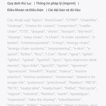
Quy định thủ tục
Thông tin pháp lý (Imprint)
Điều khoản và Điều kiện
Cài đặt bảo vệ dữ liệu
Các thuật ngữ “Apiro”, “AutoChain”, “CFRIP”, “chainflex”,
“chainge”, “chains for cranes”, “conprotect”, “cradle-
chain”, “CTD”, “drygear”, “drylin”, “dryspin”, “dry-tech”,
“dryway”, “easy chain”, “e-chain”, “e-chain systems”, “e-
ketten”, “e-kettensysteme”, “e-loop”, “energy chain”,
“energy chain systems”, “enjoyneering”, “e-skin”, “e-
spool”, “fixflex”, “flizz”, “i.Cee”, “ibow”, “igear”, “iglide”,
“iglidur”, “igubal”, “igumid”, “igus”, “igus improves what
moves”, “igus:bike”, “igusGO”, “igutex”, “iguverse”,
“iguversum”, “kineKIT”, “kopla”, “manus”, “motion
plastics”, “motion polymers”, “motionary”, “plastics for
longer life”, “polymore”, “print2mold”, “Rawbot”, “RBTX”,
“RCYL”, “readycable”, “readychain”, “ReBeL”, “ReCyycle”,
“reguse”, “robolink”, “Rohbot”, “savfe”, “speedigus”,
“superwise”, “take the dryway”, “tribofilament”,
“tribotape”, “triflex”, “twisterchain”, “when it moves, igus