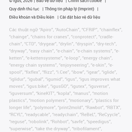
©
igus, 2026
Bảo vệ dữ liệu
Chính sách cookie
Quy định thủ tục
Thông tin pháp lý (Imprint)
Điều khoản và Điều kiện
Cài đặt bảo vệ dữ liệu
Các thuật ngữ “Apiro”, “AutoChain”, “CFRIP”, “chainflex”,
“chainge”, “chains for cranes”, “conprotect”, “cradle-
chain”, “CTD”, “drygear”, “drylin”, “dryspin”, “dry-tech”,
“dryway”, “easy chain”, “e-chain”, “e-chain systems”, “e-
ketten”, “e-kettensysteme”, “e-loop”, “energy chain”,
“energy chain systems”, “enjoyneering”, “e-skin”, “e-
spool”, “fixflex”, “flizz”, “i.Cee”, “ibow”, “igear”, “iglide”,
“iglidur”, “igubal”, “igumid”, “igus”, “igus improves what
moves”, “igus:bike”, “igusGO”, “igutex”, “iguverse”,
“iguversum”, “kineKIT”, “kopla”, “manus”, “motion
plastics”, “motion polymers”, “motionary”, “plastics for
longer life”, “polymore”, “print2mold”, “Rawbot”, “RBTX”,
“RCYL”, “readycable”, “readychain”, “ReBeL”, “ReCyycle”,
“reguse”, “robolink”, “Rohbot”, “savfe”, “speedigus”,
“superwise”, “take the dryway”, “tribofilament”,