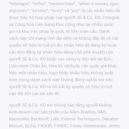
“tribotape”, “triflex”, “twisterchain”, “when it moves, igus
improves”, “xirodur”, “xiros” và “yes” là các nhãn hiệu đã
được bảo hộ hợp pháp của igus® SE & Co. KG, Cologne,
tại Cộng hòa Liên bang Đức cũng như tại nhiều quốc
gia và khu vực pháp lý quốc tế trên toàn cầu. Danh
sách này chỉ mang tính đại diện và không đầy đủ về các
quyền sở hữu trí tuệ (ví dụ: nhãn hiệu đã đăng ký hoặc
các đơn đăng ký nhãn hiệu đang chờ phê duyệt) của
igus® SE & Co. KG hoặc các công ty liên kết tại Đức,
Liên minh Châu Âu, Hoa Kỳ và/hoặc các quốc gia khác.
Việc một nhãn hiệu, logo hoặc khẩu hiệu không xuất
hiện trong danh sách này không đồng nghĩa với việc
igus® SE & Co. KG từ bỏ bất kỳ quyền sở hữu trí tuệ
nào đối với các tài sản đó.
igus® SE & Co. KG xin thông báo rằng igus® không
kinh doanh các sản phẩm của Allen Bradley, B&R,
Baumüller, Beckhoff, Lahr, Control Techniques, Danaher
Motion, ELAU, FAGOR, FANUC, Festo, Heidenhain, Jetter,