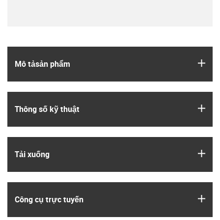
igus
Mô tả­sản phẩm
igus
Thông số kỹ thuật
igus
Tải xuống
igus
Công cụ trực tuyến