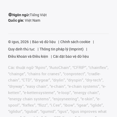
Ngôn ngữ:
Tiếng Việt
Quốc gia:
Việt Nam
©
igus, 2026
Bảo vệ dữ liệu
Chính sách cookie
Quy định thủ tục
Thông tin pháp lý (Imprint)
Điều khoản và Điều kiện
Cài đặt bảo vệ dữ liệu
Các thuật ngữ “Apiro”, “AutoChain”, “CFRIP”, “chainflex”,
“chainge”, “chains for cranes”, “conprotect”, “cradle-
chain”, “CTD”, “drygear”, “drylin”, “dryspin”, “dry-tech”,
“dryway”, “easy chain”, “e-chain”, “e-chain systems”, “e-
ketten”, “e-kettensysteme”, “e-loop”, “energy chain”,
“energy chain systems”, “enjoyneering”, “e-skin”, “e-
spool”, “fixflex”, “flizz”, “i.Cee”, “ibow”, “igear”, “iglide”,
“iglidur”, “igubal”, “igumid”, “igus”, “igus improves what