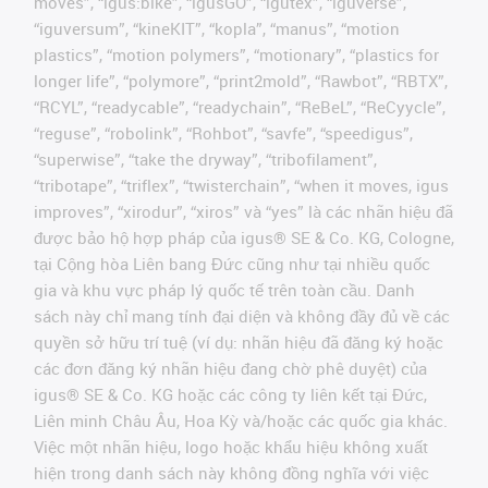
moves”, “igus:bike”, “igusGO”, “igutex”, “iguverse”,
“iguversum”, “kineKIT”, “kopla”, “manus”, “motion
plastics”, “motion polymers”, “motionary”, “plastics for
longer life”, “polymore”, “print2mold”, “Rawbot”, “RBTX”,
“RCYL”, “readycable”, “readychain”, “ReBeL”, “ReCyycle”,
“reguse”, “robolink”, “Rohbot”, “savfe”, “speedigus”,
“superwise”, “take the dryway”, “tribofilament”,
“tribotape”, “triflex”, “twisterchain”, “when it moves, igus
improves”, “xirodur”, “xiros” và “yes” là các nhãn hiệu đã
được bảo hộ hợp pháp của igus® SE & Co. KG, Cologne,
tại Cộng hòa Liên bang Đức cũng như tại nhiều quốc
gia và khu vực pháp lý quốc tế trên toàn cầu. Danh
sách này chỉ mang tính đại diện và không đầy đủ về các
quyền sở hữu trí tuệ (ví dụ: nhãn hiệu đã đăng ký hoặc
các đơn đăng ký nhãn hiệu đang chờ phê duyệt) của
igus® SE & Co. KG hoặc các công ty liên kết tại Đức,
Liên minh Châu Âu, Hoa Kỳ và/hoặc các quốc gia khác.
Việc một nhãn hiệu, logo hoặc khẩu hiệu không xuất
hiện trong danh sách này không đồng nghĩa với việc