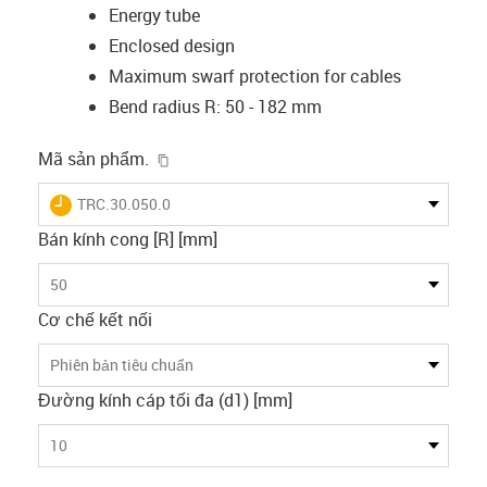
Energy tube
Enclosed design
Maximum swarf protection for cables
Bend radius R: 50 - 182 mm
igus-icon-copy-clipboard
Mã sản phẩm.
igus-icon-lieferzeit
TRC.30.050.0
Bán kính cong [R] [mm]
50
Cơ chế kết nối
Phiên bản tiêu chuẩn
Đường kính cáp tối đa (d1) [mm]
10