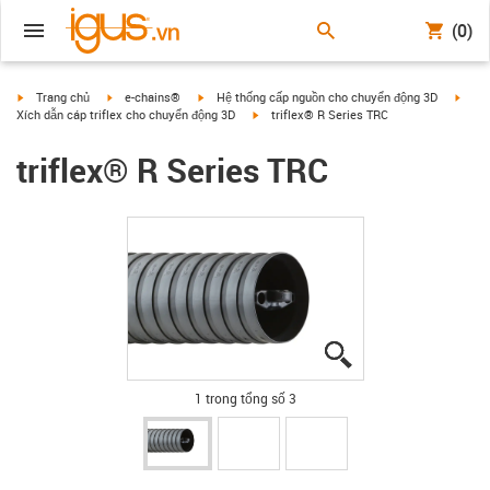
(0)
igus-icon-arrow-right
igus-icon-arrow-right
igus-icon-arrow-right
igus-
Trang chủ
e-chains®
Hệ thống cấp nguồn cho chuyển động 3D
igus-icon-arrow-right
Xích dẫn cáp triflex cho chuyển động 3D
triflex® R Series TRC
triflex® R Series TRC
igus-icon-lupe
igus-icon-lupe
igus-icon-lupe
1 trong tổng số 3