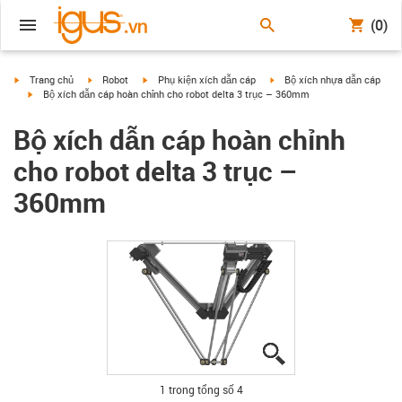
(0)
igus-icon-arrow-right
igus-icon-arrow-right
igus-icon-arrow-right
igus-icon-arrow-right
Trang chủ
Robot
Phụ kiện xích dẫn cáp
Bộ xích nhựa dẫn cáp
igus-icon-arrow-right
Bộ xích dẫn cáp hoàn chỉnh cho robot delta 3 trục – 360mm
Bộ xích dẫn cáp hoàn chỉnh
cho robot delta 3 trục –
360mm
igus-icon-lupe
igus-icon-lupe
igus-icon-lupe
igus-icon-lupe
1 trong tổng số 4