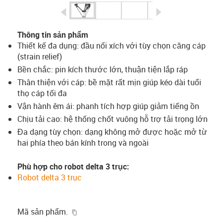
igus-icon-arrow-left
igus-icon-arrow-r
Thông tin sản phẩm
Thiết kế đa dụng: đầu nối xích với tùy chọn căng cáp
(strain relief)
Bền chắc: pin kích thước lớn, thuận tiện lắp ráp
Thân thiện với cáp: bề mặt rất mịn giúp kéo dài tuổi
thọ cáp tối đa
Vận hành êm ái: phanh tích hợp giúp giảm tiếng ồn
Chịu tải cao: hệ thống chốt vuông hỗ trợ tải trọng lớn
Đa dạng tùy chọn: dạng không mở được hoặc mở từ
hai phía theo bán kính trong và ngoài
Phù hợp cho robot delta 3 trục:
Robot delta 3 trục
igus-icon-copy-clipboard
Mã sản phẩm.