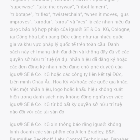
“superwise”, “take the dryway”, “tribofilament”,
“tribotape”, “triflex”, “twisterchain”, “when it moves, igus
improves”, “xirodur”, “xiros” và “yes” là các nhãn hiệu đã
được bảo hộ hợp pháp của igus® SE & Co. KG, Cologne,
tại Cộng hòa Liên bang Đức cũng như tại nhiều quốc
gia và khu vực pháp lý quốc tế trên toàn cầu. Danh
sách này chỉ mang tính đại diện và không đầy đủ về các
quyền sở hữu trí tuệ (ví dụ: nhãn hiệu đã đăng ký hoặc
các đơn đăng ký nhãn hiệu đang chờ phê duyệt) của
igus® SE & Co. KG hoặc các công ty liên kết tại Đức,
Liên minh Châu Âu, Hoa Kỳ và/hoặc các quốc gia khác.
Việc một nhãn hiệu, logo hoặc khẩu hiệu không xuất
hiện trong danh sách này không đồng nghĩa với việc
igus® SE & Co. KG từ bỏ bất kỳ quyền sở hữu trí tuệ
nào đối với các tài sản đó.
igus® SE & Co. KG xin thông báo rằng igus® không
kinh doanh các sản phẩm của Allen Bradley, B&R,
Baumüller, Beckhoff, Lahr, Control Techniques, Danaher