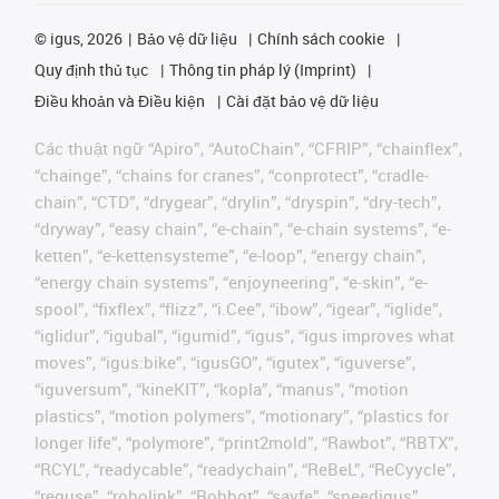
©
igus, 2026
Bảo vệ dữ liệu
Chính sách cookie
Quy định thủ tục
Thông tin pháp lý (Imprint)
Điều khoản và Điều kiện
Cài đặt bảo vệ dữ liệu
Các thuật ngữ “Apiro”, “AutoChain”, “CFRIP”, “chainflex”,
“chainge”, “chains for cranes”, “conprotect”, “cradle-
chain”, “CTD”, “drygear”, “drylin”, “dryspin”, “dry-tech”,
“dryway”, “easy chain”, “e-chain”, “e-chain systems”, “e-
ketten”, “e-kettensysteme”, “e-loop”, “energy chain”,
“energy chain systems”, “enjoyneering”, “e-skin”, “e-
spool”, “fixflex”, “flizz”, “i.Cee”, “ibow”, “igear”, “iglide”,
“iglidur”, “igubal”, “igumid”, “igus”, “igus improves what
moves”, “igus:bike”, “igusGO”, “igutex”, “iguverse”,
“iguversum”, “kineKIT”, “kopla”, “manus”, “motion
plastics”, “motion polymers”, “motionary”, “plastics for
longer life”, “polymore”, “print2mold”, “Rawbot”, “RBTX”,
“RCYL”, “readycable”, “readychain”, “ReBeL”, “ReCyycle”,
“reguse”, “robolink”, “Rohbot”, “savfe”, “speedigus”,