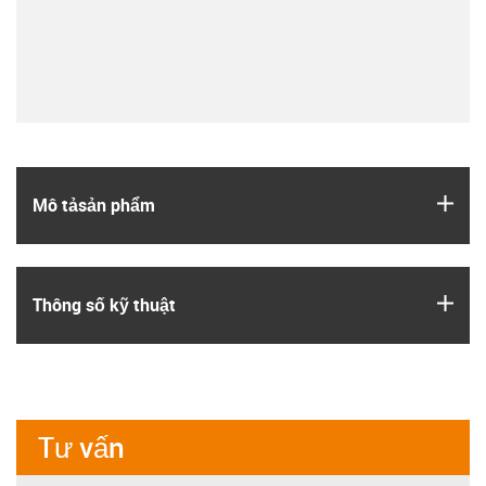
igus
Mô tả­sản phẩm
igus
Thông số kỹ thuật
Tư vấn