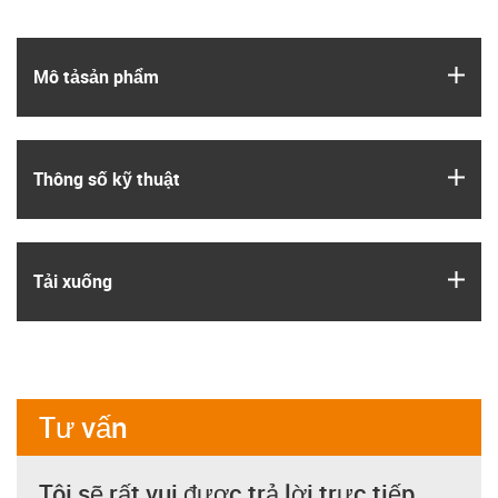
igus
Mô tả­sản phẩm
igus
Thông số kỹ thuật
igus
Tải xuống
Tư vấn
Tôi sẽ rất vui được trả lời trực tiếp