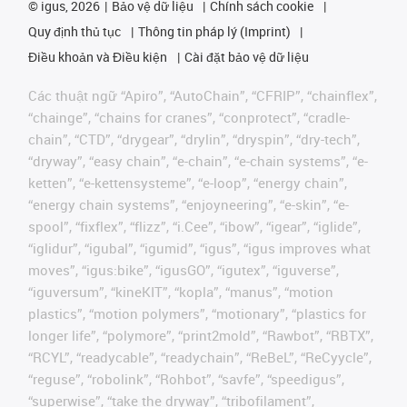
©
igus, 2026
Bảo vệ dữ liệu
Chính sách cookie
Quy định thủ tục
Thông tin pháp lý (Imprint)
Điều khoản và Điều kiện
Cài đặt bảo vệ dữ liệu
Các thuật ngữ “Apiro”, “AutoChain”, “CFRIP”, “chainflex”,
“chainge”, “chains for cranes”, “conprotect”, “cradle-
chain”, “CTD”, “drygear”, “drylin”, “dryspin”, “dry-tech”,
“dryway”, “easy chain”, “e-chain”, “e-chain systems”, “e-
ketten”, “e-kettensysteme”, “e-loop”, “energy chain”,
“energy chain systems”, “enjoyneering”, “e-skin”, “e-
spool”, “fixflex”, “flizz”, “i.Cee”, “ibow”, “igear”, “iglide”,
“iglidur”, “igubal”, “igumid”, “igus”, “igus improves what
moves”, “igus:bike”, “igusGO”, “igutex”, “iguverse”,
“iguversum”, “kineKIT”, “kopla”, “manus”, “motion
plastics”, “motion polymers”, “motionary”, “plastics for
longer life”, “polymore”, “print2mold”, “Rawbot”, “RBTX”,
“RCYL”, “readycable”, “readychain”, “ReBeL”, “ReCyycle”,
“reguse”, “robolink”, “Rohbot”, “savfe”, “speedigus”,
“superwise”, “take the dryway”, “tribofilament”,