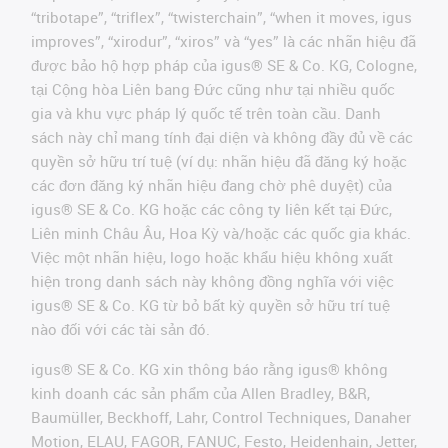
“tribotape”, “triflex”, “twisterchain”, “when it moves, igus
improves”, “xirodur”, “xiros” và “yes” là các nhãn hiệu đã
được bảo hộ hợp pháp của igus® SE & Co. KG, Cologne,
tại Cộng hòa Liên bang Đức cũng như tại nhiều quốc
gia và khu vực pháp lý quốc tế trên toàn cầu. Danh
sách này chỉ mang tính đại diện và không đầy đủ về các
quyền sở hữu trí tuệ (ví dụ: nhãn hiệu đã đăng ký hoặc
các đơn đăng ký nhãn hiệu đang chờ phê duyệt) của
igus® SE & Co. KG hoặc các công ty liên kết tại Đức,
Liên minh Châu Âu, Hoa Kỳ và/hoặc các quốc gia khác.
Việc một nhãn hiệu, logo hoặc khẩu hiệu không xuất
hiện trong danh sách này không đồng nghĩa với việc
igus® SE & Co. KG từ bỏ bất kỳ quyền sở hữu trí tuệ
nào đối với các tài sản đó.
igus® SE & Co. KG xin thông báo rằng igus® không
kinh doanh các sản phẩm của Allen Bradley, B&R,
Baumüller, Beckhoff, Lahr, Control Techniques, Danaher
Motion, ELAU, FAGOR, FANUC, Festo, Heidenhain, Jetter,