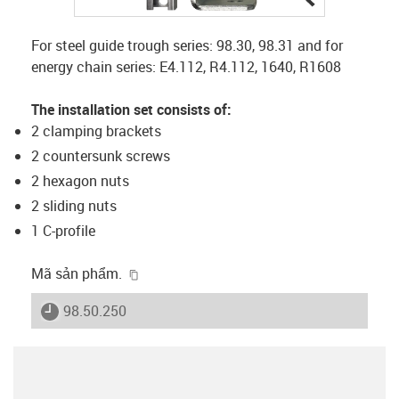
For steel guide trough series: 98.30, 98.31 and for
energy chain series: E4.112, R4.112, 1640, R1608
The installation set consists of:
2 clamping brackets
2 countersunk screws
2 hexagon nuts
2 sliding nuts
1 C-profile
igus-icon-copy-clipboard
Mã sản phẩm.
igus-icon-lieferzeit
98.50.250