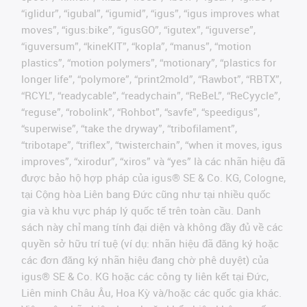
“iglidur”, “igubal”, “igumid”, “igus”, “igus improves what
moves”, “igus:bike”, “igusGO”, “igutex”, “iguverse”,
“iguversum”, “kineKIT”, “kopla”, “manus”, “motion
plastics”, “motion polymers”, “motionary”, “plastics for
longer life”, “polymore”, “print2mold”, “Rawbot”, “RBTX”,
“RCYL”, “readycable”, “readychain”, “ReBeL”, “ReCyycle”,
“reguse”, “robolink”, “Rohbot”, “savfe”, “speedigus”,
“superwise”, “take the dryway”, “tribofilament”,
“tribotape”, “triflex”, “twisterchain”, “when it moves, igus
improves”, “xirodur”, “xiros” và “yes” là các nhãn hiệu đã
được bảo hộ hợp pháp của igus® SE & Co. KG, Cologne,
tại Cộng hòa Liên bang Đức cũng như tại nhiều quốc
gia và khu vực pháp lý quốc tế trên toàn cầu. Danh
sách này chỉ mang tính đại diện và không đầy đủ về các
quyền sở hữu trí tuệ (ví dụ: nhãn hiệu đã đăng ký hoặc
các đơn đăng ký nhãn hiệu đang chờ phê duyệt) của
igus® SE & Co. KG hoặc các công ty liên kết tại Đức,
Liên minh Châu Âu, Hoa Kỳ và/hoặc các quốc gia khác.