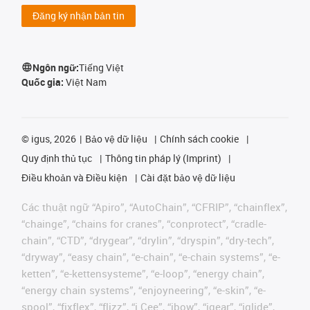
Đăng ký nhận bản tin
Ngôn ngữ:
Tiếng Việt
Quốc gia:
Việt Nam
©
igus, 2026
Bảo vệ dữ liệu
Chính sách cookie
Quy định thủ tục
Thông tin pháp lý (Imprint)
Điều khoản và Điều kiện
Cài đặt bảo vệ dữ liệu
Các thuật ngữ “Apiro”, “AutoChain”, “CFRIP”, “chainflex”,
“chainge”, “chains for cranes”, “conprotect”, “cradle-
chain”, “CTD”, “drygear”, “drylin”, “dryspin”, “dry-tech”,
“dryway”, “easy chain”, “e-chain”, “e-chain systems”, “e-
ketten”, “e-kettensysteme”, “e-loop”, “energy chain”,
“energy chain systems”, “enjoyneering”, “e-skin”, “e-
spool”, “fixflex”, “flizz”, “i.Cee”, “ibow”, “igear”, “iglide”,