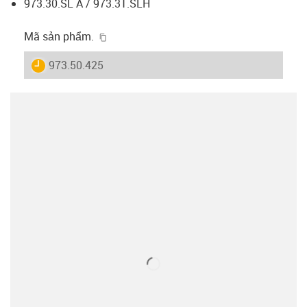
973.30.SL A / 973.31.SLH
igus-icon-copy-clipboard
Mã sản phẩm.
igus-icon-lieferzeit
973.50.425