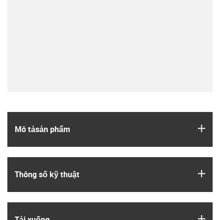
igus
Mô tả­sản phẩm
igus
Thông số kỹ thuật
igus
Tải xuống