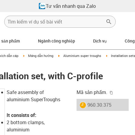
Tư vấn nhanh qua Zalo
n sản phẩm
Ngành công nghiệp
Dịch vụ
Công
row-right
igus-icon-arrow-right
igus-icon-arrow-right
igus-icon-arrow-ri
xích dẫn cáp
Máng dẫn hướng
Aluminium super troughs
Installation set
llation set, with C-profile
igus-icon-
Safe assembly of
Mã sản phẩm.
aluminium SuperTroughs
igus-icon-lieferzeit
960.30.375
It consists of:
2 bottom clamps,
aluminium