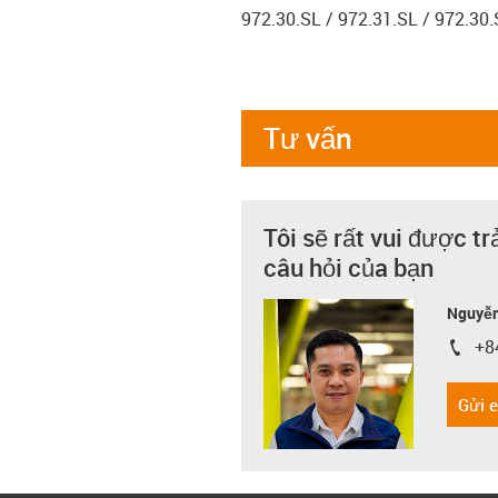
972.30.SL / 972.31.SL / 972.30
Tư vấn
Tôi sẽ rất vui được tr
câu hỏi của bạn
Nguyễn
+8
igus-i
Gửi 