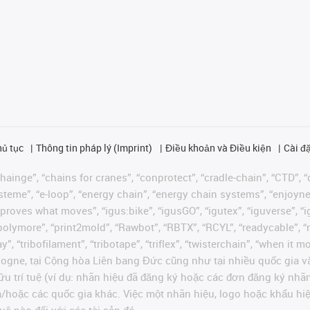
hủ tục
Thông tin pháp lý (Imprint)
Điều khoản và Điều kiện
Cài đặ
ainge”, “chains for cranes”, “conprotect”, “cradle-chain”, “CTD”, “d
teme”, “e-loop”, “energy chain”, “energy chain systems”, “enjoyneering
us improves what moves”, “igus:bike”, “igusGO”, “igutex”, “iguverse”,
“polymore”, “print2mold”, “Rawbot”, “RBTX”, “RCYL”, “readycable”, “
”, “tribofilament”, “tribotape”, “triflex”, “twisterchain”, “when it 
ogne, tại Cộng hòa Liên bang Đức cũng như tại nhiều quốc gia và
ữu trí tuệ (ví dụ: nhãn hiệu đã đăng ký hoặc các đơn đăng ký nh
và/hoặc các quốc gia khác. Việc một nhãn hiệu, logo hoặc khẩu 
uệ nào đối với các tài sản đó.