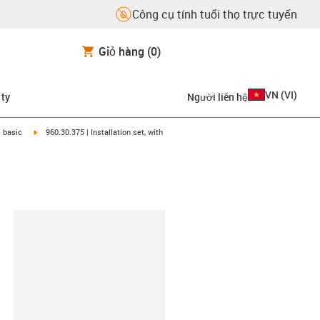
Công cụ tính tuổi thọ trực tuyến
Giỏ hàng
(0)
VN
(
VI
)
 ty
Người liên hệ
ght
igus-icon-arrow-right
s basic
960.30.375 | Installation set, with
copy-clipboard