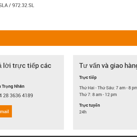
.SLA / 972.32.SL
ả lời trực tiếp các
Tư vấn và giao hàn
Trực tiếp
 Trọng Nhân
Thứ Hai - Thứ Sáu: 7 am - 8 p
Thứ 7: 8 am - 12 pm
4 28 3636 4189
con-phone
Trực tuyến
email
24h