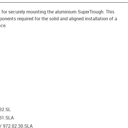
 kit for securely mounting the aluminium SuperTrough. This
onents required for the solid and aligned installation of a
ace.
.32.SL
.31.SLA
 / 972.02.30.SLA