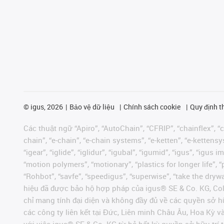
©
igus, 2026
Bảo vệ dữ liệu
Chính sách cookie
Quy định t
Các thuật ngữ “Apiro”, “AutoChain”, “CFRIP”, “chainflex”, “ch
chain”, “e-chain”, “e-chain systems”, “e-ketten”, “e-kettensys
“igear”, “iglide”, “iglidur”, “igubal”, “igumid”, “igus”, “ig
“motion polymers”, “motionary”, “plastics for longer life”, 
“Rohbot”, “savfe”, “speedigus”, “superwise”, “take the dryway
hiệu đã được bảo hộ hợp pháp của igus® SE & Co. KG, Col
chỉ mang tính đại diện và không đầy đủ về các quyền sở h
các công ty liên kết tại Đức, Liên minh Châu Âu, Hoa Kỳ 
với việc igus® SE & Co. KG từ bỏ bất kỳ quyền sở hữu trí t