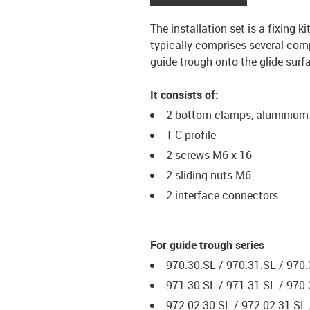
The installation set is a fixing
typically comprises several comp
guide trough onto the glide surf
It consists of:
2 bottom clamps, aluminium
1 C-profile
2 screws M6 x 16
2 sliding nuts M6
2 interface connectors
For guide trough series
970.30.SL / 970.31.SL / 970
971.30.SL / 971.31.SL / 970
972.02.30.SL / 972.02.31.SL