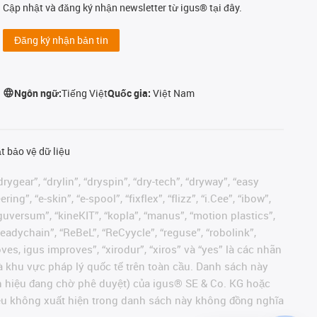
Cập nhật và đăng ký nhận newsletter từ igus® tại đây.
Đăng ký nhận bản tin
Ngôn ngữ:
Tiếng Việt
Quốc gia:
Việt Nam
t bảo vệ dữ liệu
rygear”, “drylin”, “dryspin”, “dry-tech”, “dryway”, “easy
”, “e-skin”, “e-spool”, “fixflex”, “flizz”, “i.Cee”, “ibow”,
 “iguversum”, “kineKIT”, “kopla”, “manus”, “motion plastics”,
readychain”, “ReBeL”, “ReCyycle”, “reguse”, “robolink”,
moves, igus improves”, “xirodur”, “xiros” và “yes” là các nhãn
 khu vực pháp lý quốc tế trên toàn cầu. Danh sách này
ãn hiệu đang chờ phê duyệt) của igus® SE & Co. KG hoặc
hiệu không xuất hiện trong danh sách này không đồng nghĩa