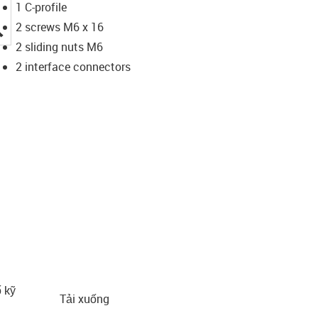
1 C-profile
igus-icon-lupe
2 screws M6 x 16
2 sliding nuts M6
2 interface connectors
 kỹ
Tải xuống