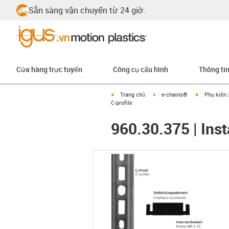
Sẵn sàng vận chuyển từ 24 giờ.
Cửa hàng trực tuyến
Công cụ cấu hình
Thông ti
igus-icon-arrow-right
igus-icon-arrow-right
igus-icon-ar
Trang chủ
e-chains®
Phụ kiện 
C-profile
960.30.375 | Insta