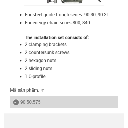
For steel guide trough series: 90.30, 90.31
For energy chain series:800, 840
The installation set consists of:
2 clamping brackets
2 countersunk screws
2 hexagon nuts
2 sliding nuts
1 C-profile
igus-icon-copy-clipboard
Mã sản phẩm.
igus-icon-lieferzeit
90.50.575