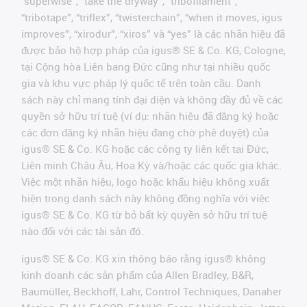
“superwise”, “take the dryway”, “tribofilament”,
“tribotape”, “triflex”, “twisterchain”, “when it moves, igus
improves”, “xirodur”, “xiros” và “yes” là các nhãn hiệu đã
được bảo hộ hợp pháp của igus® SE & Co. KG, Cologne,
tại Cộng hòa Liên bang Đức cũng như tại nhiều quốc
gia và khu vực pháp lý quốc tế trên toàn cầu. Danh
sách này chỉ mang tính đại diện và không đầy đủ về các
quyền sở hữu trí tuệ (ví dụ: nhãn hiệu đã đăng ký hoặc
các đơn đăng ký nhãn hiệu đang chờ phê duyệt) của
igus® SE & Co. KG hoặc các công ty liên kết tại Đức,
Liên minh Châu Âu, Hoa Kỳ và/hoặc các quốc gia khác.
Việc một nhãn hiệu, logo hoặc khẩu hiệu không xuất
hiện trong danh sách này không đồng nghĩa với việc
igus® SE & Co. KG từ bỏ bất kỳ quyền sở hữu trí tuệ
nào đối với các tài sản đó.
igus® SE & Co. KG xin thông báo rằng igus® không
kinh doanh các sản phẩm của Allen Bradley, B&R,
Baumüller, Beckhoff, Lahr, Control Techniques, Danaher