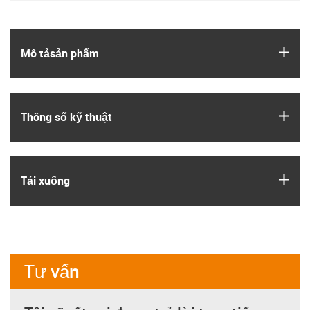
igus
Mô tả­sản phẩm
igus
Thông số kỹ thuật
igus
Tải xuống
Tư vấn