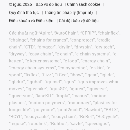
©
igus, 2026
Bảo vệ dữ liệu
Chính sách cookie
Quy định thủ tục
Thông tin pháp lý (Imprint)
Điều khoản và Điều kiện
Cài đặt bảo vệ dữ liệu
Các thuật ngữ “Apiro”, “AutoChain”, “CFRIP”, “chainflex”,
“chainge”, “chains for cranes”, “conprotect”, “cradle-
chain”, “CTD”, “drygear”, “drylin”, “dryspin”, “dry-tech”,
“dryway”, “easy chain”, “e-chain”, “e-chain systems”, “e-
ketten”, “e-kettensysteme”, “e-loop”, “energy chain”,
“energy chain systems”, “enjoyneering”, “e-skin”, “e-
spool”, “fixflex”, “flizz”, “i.Cee”, “ibow”, “igear”, “iglide”,
“iglidur”, “igubal”, “igumid”, “igus”, “igus improves what
moves”, “igus:bike”, “igusGO”, “igutex”, “iguverse”,
“iguversum”, “kineKIT”, “kopla”, “manus”, “motion
plastics”, “motion polymers”, “motionary”, “plastics for
longer life”, “polymore”, “print2mold”, “Rawbot”, “RBTX”,
“RCYL”, “readycable”, “readychain”, “ReBeL”, “ReCyycle”,
“reguse”, “robolink”, “Rohbot”, “savfe”, “speedigus”,