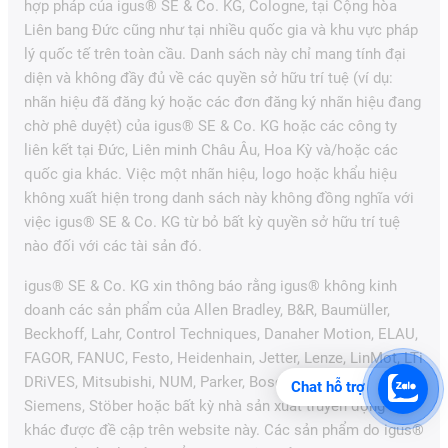
hợp pháp của igus® SE & Co. KG, Cologne, tại Cộng hòa
Liên bang Đức cũng như tại nhiều quốc gia và khu vực pháp
lý quốc tế trên toàn cầu. Danh sách này chỉ mang tính đại
diện và không đầy đủ về các quyền sở hữu trí tuệ (ví dụ:
nhãn hiệu đã đăng ký hoặc các đơn đăng ký nhãn hiệu đang
chờ phê duyệt) của igus® SE & Co. KG hoặc các công ty
liên kết tại Đức, Liên minh Châu Âu, Hoa Kỳ và/hoặc các
quốc gia khác. Việc một nhãn hiệu, logo hoặc khẩu hiệu
không xuất hiện trong danh sách này không đồng nghĩa với
việc igus® SE & Co. KG từ bỏ bất kỳ quyền sở hữu trí tuệ
nào đối với các tài sản đó.
igus® SE & Co. KG xin thông báo rằng igus® không kinh
doanh các sản phẩm của Allen Bradley, B&R, Baumüller,
Beckhoff, Lahr, Control Techniques, Danaher Motion, ELAU,
FAGOR, FANUC, Festo, Heidenhain, Jetter, Lenze, LinMot, LTi
DRiVES, Mitsubishi, NUM, Parker, Bosch Rexroth, SEW,
Chat hỗ trợ
Siemens, Stöber hoặc bất kỳ nhà sản xuất truyền động nào
khác được đề cập trên website này. Các sản phẩm do igus®