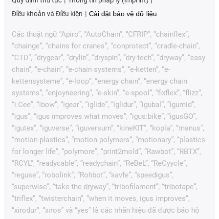
Điều khoản và Điều kiện
Cài đặt bảo vệ dữ liệu
Các thuật ngữ “Apiro”, “AutoChain”, “CFRIP”, “chainflex”,
“chainge”, “chains for cranes”, “conprotect”, “cradle-chain”,
“CTD”, “drygear”, “drylin”, “dryspin”, “dry-tech”, “dryway”, “easy
chain”, “e-chain”, “e-chain systems”, “e-ketten”, “e-
kettensysteme”, “e-loop”, “energy chain”, “energy chain
systems”, “enjoyneering”, “e-skin”, “e-spool”, “fixflex”, “flizz”,
“i.Cee”, “ibow”, “igear”, “iglide”, “iglidur”, “igubal”, “igumid”,
“igus”, “igus improves what moves”, “igus:bike”, “igusGO”,
“igutex”, “iguverse”, “iguversum”, “kineKIT”, “kopla”, “manus”,
“motion plastics”, “motion polymers”, “motionary”, “plastics
for longer life”, “polymore”, “print2mold”, “Rawbot”, “RBTX”,
“RCYL”, “readycable”, “readychain”, “ReBeL”, “ReCyycle”,
“reguse”, “robolink”, “Rohbot”, “savfe”, “speedigus”,
“superwise”, “take the dryway”, “tribofilament”, “tribotape”,
“triflex”, “twisterchain”, “when it moves, igus improves”,
“xirodur”, “xiros” và “yes” là các nhãn hiệu đã được bảo hộ