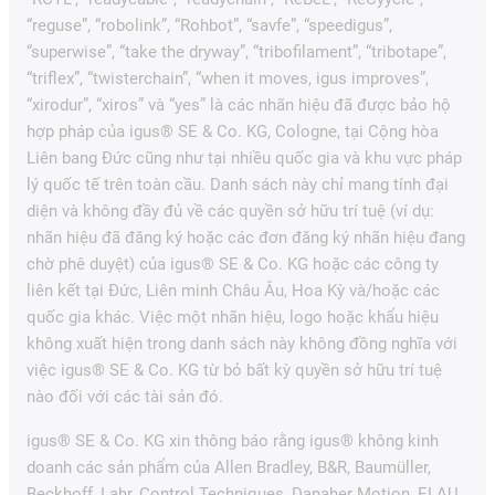
“reguse”, “robolink”, “Rohbot”, “savfe”, “speedigus”,
“superwise”, “take the dryway”, “tribofilament”, “tribotape”,
“triflex”, “twisterchain”, “when it moves, igus improves”,
“xirodur”, “xiros” và “yes” là các nhãn hiệu đã được bảo hộ
hợp pháp của igus® SE & Co. KG, Cologne, tại Cộng hòa
Liên bang Đức cũng như tại nhiều quốc gia và khu vực pháp
lý quốc tế trên toàn cầu. Danh sách này chỉ mang tính đại
diện và không đầy đủ về các quyền sở hữu trí tuệ (ví dụ:
nhãn hiệu đã đăng ký hoặc các đơn đăng ký nhãn hiệu đang
chờ phê duyệt) của igus® SE & Co. KG hoặc các công ty
liên kết tại Đức, Liên minh Châu Âu, Hoa Kỳ và/hoặc các
quốc gia khác. Việc một nhãn hiệu, logo hoặc khẩu hiệu
không xuất hiện trong danh sách này không đồng nghĩa với
việc igus® SE & Co. KG từ bỏ bất kỳ quyền sở hữu trí tuệ
nào đối với các tài sản đó.
igus® SE & Co. KG xin thông báo rằng igus® không kinh
doanh các sản phẩm của Allen Bradley, B&R, Baumüller,
Beckhoff, Lahr, Control Techniques, Danaher Motion, ELAU,