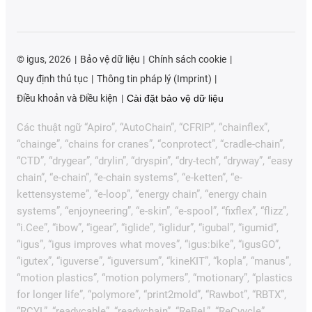
©
igus, 2026
Bảo vệ dữ liệu
Chính sách cookie
Quy định thủ tục
Thông tin pháp lý (Imprint)
Điều khoản và Điều kiện
Cài đặt bảo vệ dữ liệu
Các thuật ngữ “Apiro”, “AutoChain”, “CFRIP”, “chainflex”,
“chainge”, “chains for cranes”, “conprotect”, “cradle-chain”,
“CTD”, “drygear”, “drylin”, “dryspin”, “dry-tech”, “dryway”, “easy
chain”, “e-chain”, “e-chain systems”, “e-ketten”, “e-
kettensysteme”, “e-loop”, “energy chain”, “energy chain
systems”, “enjoyneering”, “e-skin”, “e-spool”, “fixflex”, “flizz”,
“i.Cee”, “ibow”, “igear”, “iglide”, “iglidur”, “igubal”, “igumid”,
“igus”, “igus improves what moves”, “igus:bike”, “igusGO”,
“igutex”, “iguverse”, “iguversum”, “kineKIT”, “kopla”, “manus”,
“motion plastics”, “motion polymers”, “motionary”, “plastics
for longer life”, “polymore”, “print2mold”, “Rawbot”, “RBTX”,
“RCYL”, “readycable”, “readychain”, “ReBeL”, “ReCyycle”,