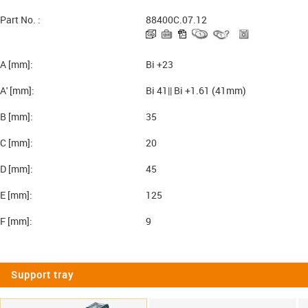
Part No. :
88400C.07.12
A [mm]:
Bi +23
A' [mm]:
Bi 41|| Bi +1.61 (41mm)
B [mm]:
35
C [mm]:
20
D [mm]:
45
E [mm]:
125
F [mm]:
9
Support tray