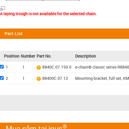
A laying trough is not available for the selected chain.
Part List
Position
Number
Part No.
Description
1
1
8840C.07.150.0
e-chain® classic series R884
2
1
88400C.07.12
Mounting bracket, full set, KM
®
Mua sắm tại igus