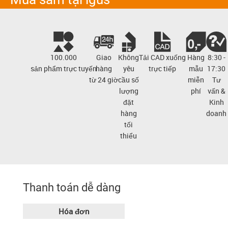
100.000
Giao
Không
Tải CAD xuống
Hàng
8:30 -
sản phẩm trực tuyến
hàng
yêu
trực tiếp
mẫu
17:30
từ 24 giờ
cầu số
miễn
Tư
lượng
phí
vấn &
đặt
Kinh
hàng
doanh
tối
thiểu
Thanh toán dễ dàng
Hóa đơn