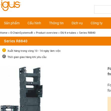
Sản phẩm
Cấu hình
Thông tin
Dịch vụ
Công ty
Home
> E-ChainSystems®
> Product overview
> E4/4 e-tubes
> Series R8840
Series R8840
Xuất hàng trong vòng 10 - 14 ngày làm việc
Thời gian giao hàng khi yêu cầu
Fo
fr
Fo
fo