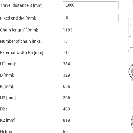
Travel distance S [mm]:
Fixed end dM [mm]:
**
Chain length
[mm]:
1183
Number of chain links :
13
External width Ba [mm]:
111
*
H
[mm]:
384
D [mm]:
329
K [mm]:
655
H2 [mm]:
266
D2 :
480
K2 [mm]:
819
Hi [mm]:
56