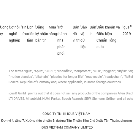
®
Công
Cơ hội
Tin
Lịch
Đăng
Mua
Trở
Bản
Bảo
Bản
Điều khoản và
igus
ty
nghề
tức
triển
ký nhận
hàng
thành
đồ
vệ
in
Điều kiện
2019
nghiệp
lãm
bản tin
nhà
vị trí
dữ
Chuẩn Tổng
phân
liệu
quát
phối
CÔNG TY TNHH IGUS VIỆT NAM
Đơn vị 4, tầng 7, Xưởng tiêu chuẩn B, đường Tân Thuận, Khu Chế Xuất Tân Thuận, phường
IGUS VIETNAM COMPANY LIMITED