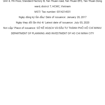
Unit 4, 7th Floor, Standard Factory B, Tan Thuan road, Tan Thuan EPZ, Tan Thuan Dong
ward, distrct 7, HCMC, Vietnam
MST/ Tax number: 0314214531
Ngày đăng ký lần đầu/ Date of issuance: January 20, 2017
Ngày thay đổi lần thứ 4/ Latest date of issuance: July 03, 2020
Nơi cấp/ Place of issuance: SỞ KẾ HOẠCH VÀ ĐẦU TƯ THÀNH PHỐ HỒ CHÍ MINH/
DEPARTMENT OF PLANNING AND INVESTMENT OF HO CHI MINH CITY