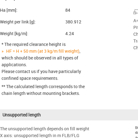
Ha [mm]:
84
A=
Weight per link [g]:
380.912
Pi
Weight [kg/m]:
4.24
Ch
Tr
* The required clearance height is
Ch
HF = H + 50 mm (at 3 kg/m fill weight)
,
which should be observed in all types of
applications.
Please contact us if you have particularly
confined space requirements.
** The calculated length corresponds to the
chain length without mounting brackets.
Unsupported length
The unsupported length depends on fill weight
X axis: unsupported length in m FLB/FLG