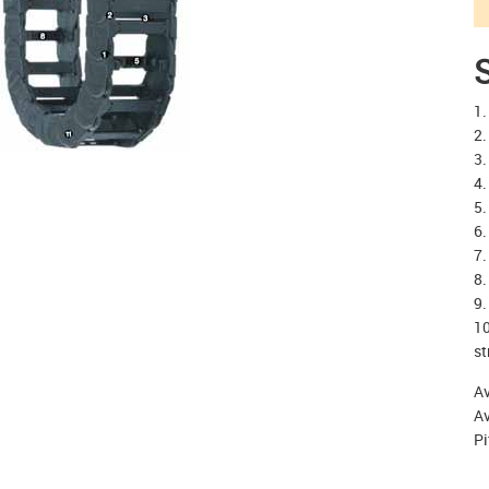
S
1.
2.
3.
4.
5.
6.
7.
8.
9.
10
st
Av
Av
Pi