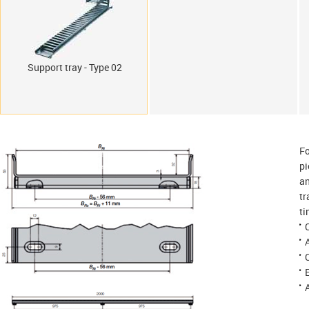
Support tray - Type 02
Fo
pi
an
tr
ti