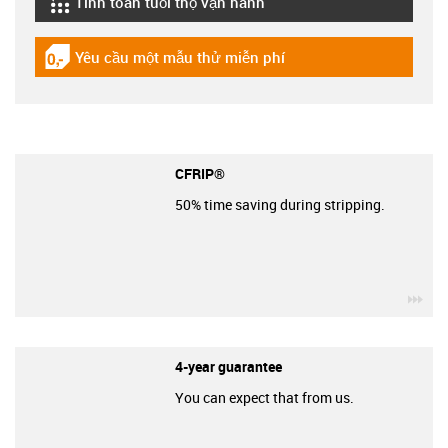
Tính toán tuổi thọ vận hành
igus-icon-lebensdauerrechner
Yêu cầu một mẫu thử miễn phí
igus-icon-gratismuster
CFRIP®
50% time saving during stripping.
igu
4-year guarantee
You can expect that from us.