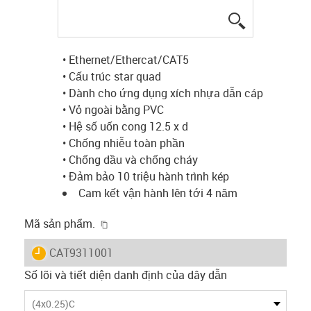
igus-icon-lup
• Ethernet/Ethercat/CAT5
• Cấu trúc star quad
• Dành cho ứng dụng xích nhựa dẫn cáp
• Vỏ ngoài bằng PVC
• Hệ số uốn cong 12.5 x d
• Chống nhiễu toàn phần
• Chống dầu và chống cháy
• Đảm bảo 10 triệu hành trình kép
Cam kết vận hành lên tới 4 năm
igus-icon-copy-clipboard
Mã sản phẩm.
igus-icon-lieferzeit
CAT9311001
Số lõi và tiết diện danh định của dây dẫn
(4x0.25)C