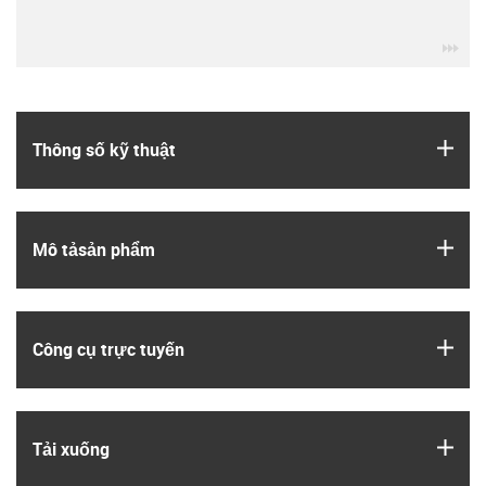
igu
igus
Thông số kỹ thuật
igus
Mô tả­sản phẩm
igus
Công cụ trực tuyến
igus
Tải xuống