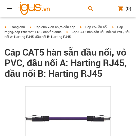
(0)
igus-icon-arrow-right
igus-icon-arrow-right
igus-icon-arrow-right
igus-icon-arrow
Trang chủ
Cáp cho xích nhựa dẫn cáp
Cáp có đầu nối
Cáp
igus-icon-arrow-right
mạng, cáp Ethernet, FOC, cáp fieldbus
Cáp CAT5 hàn sẵn đầu nối, vỏ PVC, đầu
nối A: Harting RJ45, đầu nối B: Harting RJ45
Cáp CAT5 hàn sẵn đầu nối, vỏ
PVC, đầu nối A: Harting RJ45,
đầu nối B: Harting RJ45