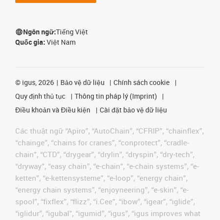
Ngôn ngữ:
Tiếng Việt
Quốc gia:
Việt Nam
©
igus, 2026
Bảo vệ dữ liệu
Chính sách cookie
Quy định thủ tục
Thông tin pháp lý (Imprint)
Điều khoản và Điều kiện
Cài đặt bảo vệ dữ liệu
Các thuật ngữ “Apiro”, “AutoChain”, “CFRIP”, “chainflex”,
“chainge”, “chains for cranes”, “conprotect”, “cradle-
chain”, “CTD”, “drygear”, “drylin”, “dryspin”, “dry-tech”,
“dryway”, “easy chain”, “e-chain”, “e-chain systems”, “e-
ketten”, “e-kettensysteme”, “e-loop”, “energy chain”,
“energy chain systems”, “enjoyneering”, “e-skin”, “e-
spool”, “fixflex”, “flizz”, “i.Cee”, “ibow”, “igear”, “iglide”,
“iglidur”, “igubal”, “igumid”, “igus”, “igus improves what