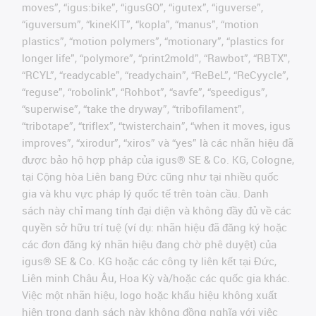
moves”, “igus:bike”, “igusGO”, “igutex”, “iguverse”,
“iguversum”, “kineKIT”, “kopla”, “manus”, “motion
plastics”, “motion polymers”, “motionary”, “plastics for
longer life”, “polymore”, “print2mold”, “Rawbot”, “RBTX”,
“RCYL”, “readycable”, “readychain”, “ReBeL”, “ReCyycle”,
“reguse”, “robolink”, “Rohbot”, “savfe”, “speedigus”,
“superwise”, “take the dryway”, “tribofilament”,
“tribotape”, “triflex”, “twisterchain”, “when it moves, igus
improves”, “xirodur”, “xiros” và “yes” là các nhãn hiệu đã
được bảo hộ hợp pháp của igus® SE & Co. KG, Cologne,
tại Cộng hòa Liên bang Đức cũng như tại nhiều quốc
gia và khu vực pháp lý quốc tế trên toàn cầu. Danh
sách này chỉ mang tính đại diện và không đầy đủ về các
quyền sở hữu trí tuệ (ví dụ: nhãn hiệu đã đăng ký hoặc
các đơn đăng ký nhãn hiệu đang chờ phê duyệt) của
igus® SE & Co. KG hoặc các công ty liên kết tại Đức,
Liên minh Châu Âu, Hoa Kỳ và/hoặc các quốc gia khác.
Việc một nhãn hiệu, logo hoặc khẩu hiệu không xuất
hiện trong danh sách này không đồng nghĩa với việc