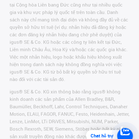
tại Cộng hòa Liên bang Đức cũng như tại nhiều quốc
gia và khu vực pháp lý quốc tế trên toàn cầu. Danh
sách này chỉ mang tính đại diện và không đầy đủ về các
quyền sở hữu trí tuệ (ví dụ: nhãn hiệu đã đăng ký hoặc
các đơn đăng ký nhãn hiệu đang chờ phê duyệt) của
igus® SE & Co. KG hoặc các công ty liên kết tại Đức,
Liên minh Châu Âu, Hoa Kỳ và/hoặc các quốc gia khác.
Việc một nhãn hiệu, logo hoặc khẩu hiệu không xuất
hiện trong danh sách này không đồng nghĩa với việc
igus® SE & Co. KG từ bỏ bất kỳ quyền sở hữu trí tuệ
nào đối với các tài sản đó.
igus® SE & Co. KG xin thông báo rằng igus® không
kinh doanh các sản phẩm của Allen Bradley, B&R,
Baumüller, Beckhoff, Lahr, Control Techniques, Danaher
Motion, ELAU, FAGOR, FANUC, Festo, Heidenhain, Jetter,
Lenze, LinMot, LTi DRiVES, Mitsubishi, NUM, Parker,
Bosch Rexroth, SEW, Siemens, Stöber hoặc bất kỳ nhà
Chat hỗ trợ
sản xuất truyền động nào khác được đề cập trên