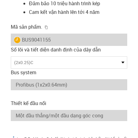
Đảm bảo 10 triệu hành trình kép
Cam kết vận hành lên tới 4 năm
igus-icon-copy-clipboard
Mã sản phẩm.
igus-icon-lieferzeit
BUS9041155
Số lõi và tiết diện danh định của dây dẫn
(2x0.25)C
Bus system
Thiết kế đầu nối