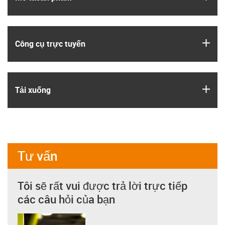
igus
Công cụ trực tuyến
igus
Tải xuống
Tư vấn
Tôi sẽ rất vui được trả lời trực tiếp
các câu hỏi của bạn