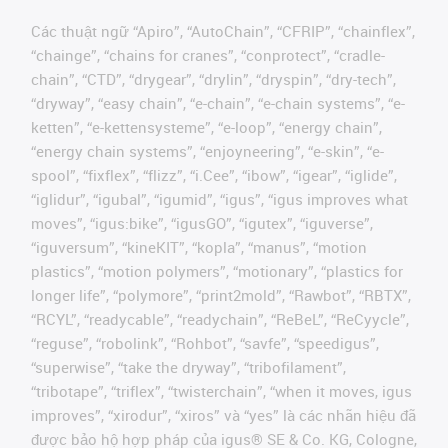
Các thuật ngữ “Apiro”, “AutoChain”, “CFRIP”, “chainflex”,
“chainge”, “chains for cranes”, “conprotect”, “cradle-
chain”, “CTD”, “drygear”, “drylin”, “dryspin”, “dry-tech”,
“dryway”, “easy chain”, “e-chain”, “e-chain systems”, “e-
ketten”, “e-kettensysteme”, “e-loop”, “energy chain”,
“energy chain systems”, “enjoyneering”, “e-skin”, “e-
spool”, “fixflex”, “flizz”, “i.Cee”, “ibow”, “igear”, “iglide”,
“iglidur”, “igubal”, “igumid”, “igus”, “igus improves what
moves”, “igus:bike”, “igusGO”, “igutex”, “iguverse”,
“iguversum”, “kineKIT”, “kopla”, “manus”, “motion
plastics”, “motion polymers”, “motionary”, “plastics for
longer life”, “polymore”, “print2mold”, “Rawbot”, “RBTX”,
“RCYL”, “readycable”, “readychain”, “ReBeL”, “ReCyycle”,
“reguse”, “robolink”, “Rohbot”, “savfe”, “speedigus”,
“superwise”, “take the dryway”, “tribofilament”,
“tribotape”, “triflex”, “twisterchain”, “when it moves, igus
improves”, “xirodur”, “xiros” và “yes” là các nhãn hiệu đã
được bảo hộ hợp pháp của igus® SE & Co. KG, Cologne,