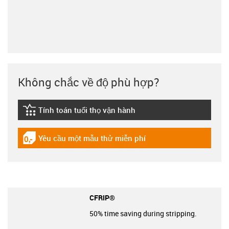
Không chắc về độ phù hợp?
Tính toán tuổi thọ vận hành
igus-icon-lebensdauerrechner
Yêu cầu một mẫu thử miễn phí
igus-icon-gratismuster
CFRIP®
50% time saving during stripping.