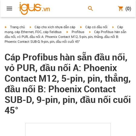
(0)
igus-icon-arrow-right
igus-icon-arrow-right
igus-icon-arrow-right
igus-icon-arrow
Trang chủ
Cáp cho xích nhựa dẫn cáp
Cáp có đầu nối
Cáp
igus-icon-arrow-right
igus-icon-arrow-right
mạng, cáp Ethernet, FOC, cáp fieldbus
Profibus
Cáp Profibus hàn sẵn
đầu nối, vỏ PUR, đầu nối A: Phoenix Contact M12, 5-pin, pin, thẳng, đầu nối B:
Phoenix Contact SUB-D, 9-pin, pin, đầu nối cuối 45°
Cáp Profibus hàn sẵn đầu nối,
vỏ PUR, đầu nối A: Phoenix
Contact M12, 5-pin, pin, thẳng,
đầu nối B: Phoenix Contact
SUB-D, 9-pin, pin, đầu nối cuối
45°