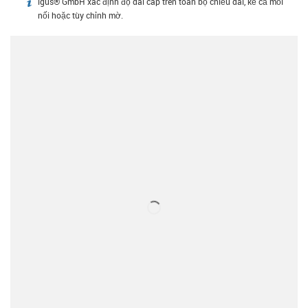
igus® GmbH xác định độ dài cáp trên toàn bộ chiều dài, kể cả mối
igus-icon-info
nối hoặc tùy chỉnh mờ.