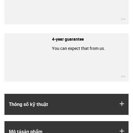
igu
4-year guarantee
You can expect that from us.
igu
igus
Thông số kỹ thuật
igus
Mô tả­sản phẩm