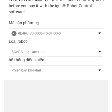
before you buy it with the
igus® Robot Control
software
igus-icon-copy-clipboard
Mã sản phẩm.
igus-icon-lieferzeit
RL-IRC-SJ-0005-48-01-00-0
Loại robot
SCARA hoặc armrobot
hệ thống điều khiển
Phiên bản DIN-Rail