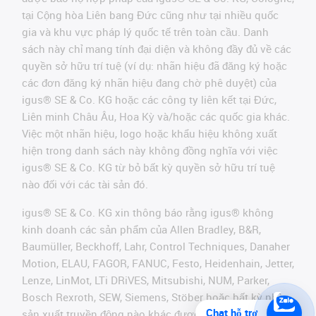
tại Cộng hòa Liên bang Đức cũng như tại nhiều quốc
gia và khu vực pháp lý quốc tế trên toàn cầu. Danh
sách này chỉ mang tính đại diện và không đầy đủ về các
quyền sở hữu trí tuệ (ví dụ: nhãn hiệu đã đăng ký hoặc
các đơn đăng ký nhãn hiệu đang chờ phê duyệt) của
igus® SE & Co. KG hoặc các công ty liên kết tại Đức,
Liên minh Châu Âu, Hoa Kỳ và/hoặc các quốc gia khác.
Việc một nhãn hiệu, logo hoặc khẩu hiệu không xuất
hiện trong danh sách này không đồng nghĩa với việc
igus® SE & Co. KG từ bỏ bất kỳ quyền sở hữu trí tuệ
nào đối với các tài sản đó.
igus® SE & Co. KG xin thông báo rằng igus® không
kinh doanh các sản phẩm của Allen Bradley, B&R,
Baumüller, Beckhoff, Lahr, Control Techniques, Danaher
Motion, ELAU, FAGOR, FANUC, Festo, Heidenhain, Jetter,
Lenze, LinMot, LTi DRiVES, Mitsubishi, NUM, Parker,
Bosch Rexroth, SEW, Siemens, Stöber hoặc bất kỳ nhà
Chat hỗ trợ
sản xuất truyền động nào khác được đề cập trên