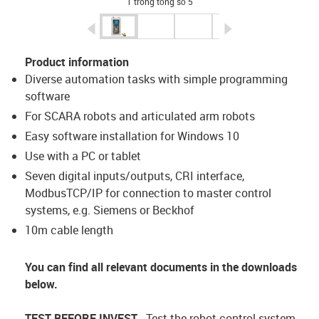
1 trong tổng số 5
igus-icon-arrow-left
igus-icon-arrow-r
Product information
Diverse automation tasks with simple programming
software
For SCARA robots and articulated arm robots
Easy software installation for Windows 10
Use with a PC or tablet
Seven digital inputs/outputs, CRI interface,
ModbusTCP/IP for connection to master control
systems, e.g. Siemens or Beckhof
10m cable length
You can find all relevant documents in the downloads
below.
TEST BEFORE INVEST
- Test the robot control system