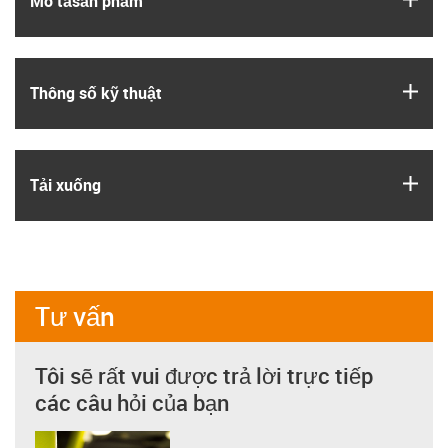
Mô tả­sản phẩm
igus
Thông số kỹ thuật
igus
Tải xuống
Tư vấn
Tôi sẽ rất vui được trả lời trực tiếp
các câu hỏi của bạn