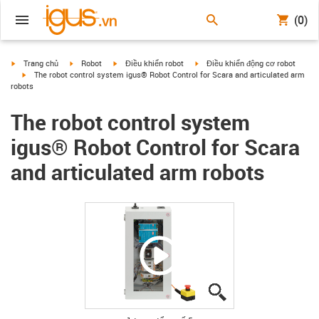
(0)
igus-icon-arrow-right
igus-icon-arrow-right
igus-icon-arrow-right
igus-icon-arrow-right
Trang chủ
Robot
Điều khiển robot
Điều khiển động cơ robot
igus-icon-arrow-right
The robot control system igus® Robot Control for Scara and articulated arm
robots
The robot control system
igus® Robot Control for Scara
and articulated arm robots
igus-icon-lupe
igus-icon-lupe
igus-icon-lupe
igus-icon-lupe
igus-icon-lupe