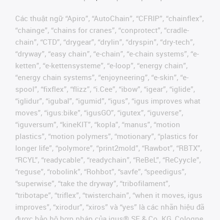
Các thuật ngữ “Apiro”, “AutoChain”, “CFRIP”, “chainflex”,
“chainge”, “chains for cranes”, “conprotect”, “cradle-
chain”, “CTD”, “drygear”, “drylin”, “dryspin”, “dry-tech”,
“dryway”, “easy chain”, “e-chain”, “e-chain systems”, “e-
ketten”, “e-kettensysteme”, “e-loop”, “energy chain”,
“energy chain systems”, “enjoyneering”, “e-skin”, “e-
spool”, “fixflex”, “flizz”, “i.Cee”, “ibow”, “igear”, “iglide”,
“iglidur”, “igubal”, “igumid”, “igus”, “igus improves what
moves”, “igus:bike”, “igusGO”, “igutex”, “iguverse”,
“iguversum”, “kineKIT”, “kopla”, “manus”, “motion
plastics”, “motion polymers”, “motionary”, “plastics for
longer life”, “polymore”, “print2mold”, “Rawbot”, “RBTX”,
“RCYL”, “readycable”, “readychain”, “ReBeL”, “ReCyycle”,
“reguse”, “robolink”, “Rohbot”, “savfe”, “speedigus”,
“superwise”, “take the dryway”, “tribofilament”,
“tribotape”, “triflex”, “twisterchain”, “when it moves, igus
improves”, “xirodur”, “xiros” và “yes” là các nhãn hiệu đã
được bảo hộ hợp pháp của igus® SE & Co. KG, Cologne,