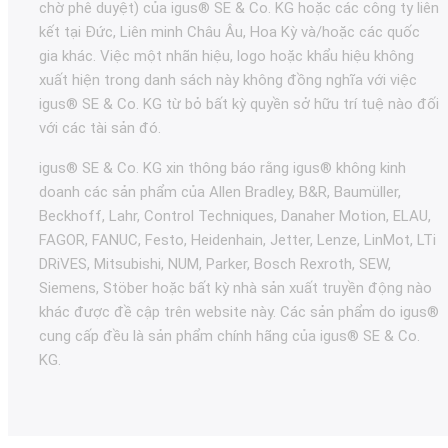
chờ phê duyệt) của igus® SE & Co. KG hoặc các công ty liên
kết tại Đức, Liên minh Châu Âu, Hoa Kỳ và/hoặc các quốc
gia khác. Việc một nhãn hiệu, logo hoặc khẩu hiệu không
xuất hiện trong danh sách này không đồng nghĩa với việc
igus® SE & Co. KG từ bỏ bất kỳ quyền sở hữu trí tuệ nào đối
với các tài sản đó.
igus® SE & Co. KG xin thông báo rằng igus® không kinh
doanh các sản phẩm của Allen Bradley, B&R, Baumüller,
Beckhoff, Lahr, Control Techniques, Danaher Motion, ELAU,
FAGOR, FANUC, Festo, Heidenhain, Jetter, Lenze, LinMot, LTi
DRiVES, Mitsubishi, NUM, Parker, Bosch Rexroth, SEW,
Siemens, Stöber hoặc bất kỳ nhà sản xuất truyền động nào
khác được đề cập trên website này. Các sản phẩm do igus®
cung cấp đều là sản phẩm chính hãng của igus® SE & Co.
KG.