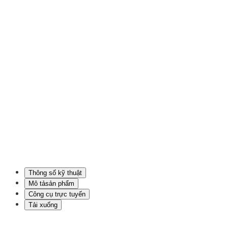
Thông số kỹ thuật
Mô tả­sản phẩm
Công cụ trực tuyến
Tải xuống