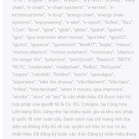
chain”, “e-chain”, “e-chain systems”, “e-ketten”, “e-
kettensysteme”, “e-loop”, “energy chain”, “energy chain
systems”, “enjoyneering”, “e-skin”, “e-spool”, “fixflex”, “flizz”,
“i.Cee”, “ibow”, “igear”, “iglide”, “iglidur”, “igubal”, “igumid”,
“igus”, “igus improves what moves”, “igus:bike”, “igusGO”,
“igutex”, “iguverse”, “iguversum”, “kineKIT”, “kopla”, “manus”,
“motion plastics”, “motion polymers”, “motionary”, “plastics
for longer life”, “polymore”, “print2mold”, “Rawbot”, “RBTX”,
“RCYL”, “readycable”, “readychain”, “ReBeL”, “ReCyycle”,
“reguse”, “robolink”, “Rohbot”, “savfe”, “speedigus”,
“superwise”, “take the dryway”, “tribofilament”, “tribotape”,
“triflex”, “twisterchain”, “when it moves, igus improves”,
“xirodur”, “xiros” và “yes” là các nhãn hiệu đã được bảo hộ
hợp pháp của igus® SE & Co. KG, Cologne, tại Cộng hòa
Liên bang Đức cũng như tại nhiều quốc gia và khu vực pháp
lý quốc tế trên toàn cầu. Danh sách này chỉ mang tính đại
diện và không đầy đủ về các quyền sở hữu trí tuệ (ví dụ:
nhãn hiệu đã đăng ký hoặc các đơn đăng ký nhãn hiệu đang