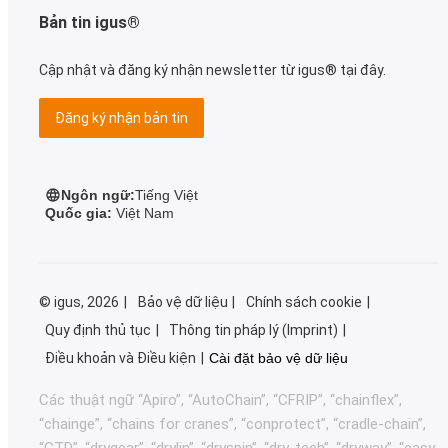
Bản tin igus®
Cập nhật và đăng ký nhận newsletter từ igus® tại đây.
Đăng ký nhận bản tin
Ngôn ngữ:
Tiếng Việt
Quốc gia:
Việt Nam
©
igus, 2026
Bảo vệ dữ liệu
Chính sách cookie
Quy định thủ tục
Thông tin pháp lý (Imprint)
Điều khoản và Điều kiện
Cài đặt bảo vệ dữ liệu
Các thuật ngữ “Apiro”, “AutoChain”, “CFRIP”, “chainflex”,
“chainge”, “chains for cranes”, “conprotect”, “cradle-chain”,
“CTD”, “drygear”, “drylin”, “dryspin”, “dry-tech”, “dryway”, “easy