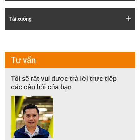
igus
Tải xuống
Tư vấn
Tôi sẽ rất vui được trả lời trực tiếp
các câu hỏi của bạn