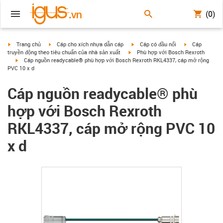
(0)
igus-icon-arrow-right
igus-icon-arrow-right
igus-icon-arrow-right
igus-icon-arrow
Trang chủ
Cáp cho xích nhựa dẫn cáp
Cáp có đầu nối
Cáp
igus-icon-arrow-right
truyền động theo tiêu chuẩn của nhà sản xuất
Phù hợp với Bosch Rexroth
igus-icon-arrow-right
Cáp nguồn readycable® phù hợp với Bosch Rexroth RKL4337, cáp mở rộng
PVC 10 x d
Cáp nguồn readycable® phù
hợp với Bosch Rexroth
RKL4337, cáp mở rộng PVC 10
x d