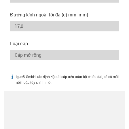
Đường kính ngoài tối đa (d) mm [mm]
Loại cáp
igus® GmbH xác định độ dài cáp trên toàn bộ chiều dài, kể cả mối
igus-icon-info
nối hoặc tùy chỉnh mờ.