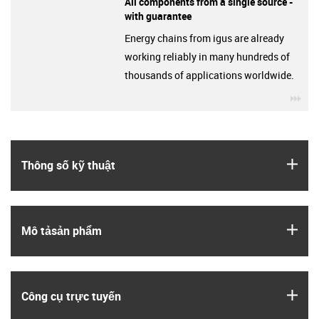
All components from a single source -
with guarantee
Energy chains from igus are already
working reliably in many hundreds of
thousands of applications worldwide.
igu
igus
Thông số kỹ thuật
igus
Mô tả­sản phẩm
igus
Công cụ trực tuyến