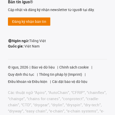
Bản tin igus®
Cập nhật và đăng ký nhận newsletter từ igus® tại đây.
Đăng ký nhận bản tin
Ngôn ngữ:
Tiếng Việt
Quốc gia:
Việt Nam
©
igus, 2026
Bảo vệ dữ liệu
Chính sách cookie
Quy định thủ tục
Thông tin pháp lý (Imprint)
Điều khoản và Điều kiện
Cài đặt bảo vệ dữ liệu
Các thuật ngữ “Apiro”, “AutoChain”, “CFRIP”, “chainflex”,
“chainge”, “chains for cranes”, “conprotect”, “cradle-
chain”, “CTD”, “drygear”, “drylin”, “dryspin”, “dry-tech”,
“dryway”, “easy chain”, “e-chain”, “e-chain systems”, “e-