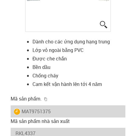
igus-icon-lup
Dành cho các ứng dụng hạng trung
Lớp vỏ ngoài bằng PVC
Được che chắn
Bền dầu
Chống cháy
Cam kết vận hành lên tới 4 năm
igus-icon-copy-clipboard
Mã sản phẩm.
igus-icon-lieferzeit
MAT9751375
Mã sản phẩm nhà sản xuất