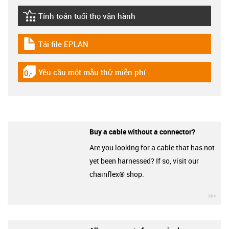
Tính toán tuổi thọ vận hành
igus-icon-lebensdauerrechner
Tải file EPLAN
igus-icon-download-plan
Yêu cầu một mẫu thử miễn phí
igus-icon-gratismuster
Buy a cable without a connector?
Are you looking for a cable that has not
yet been harnessed? If so, visit our
chainflex® shop.
igu