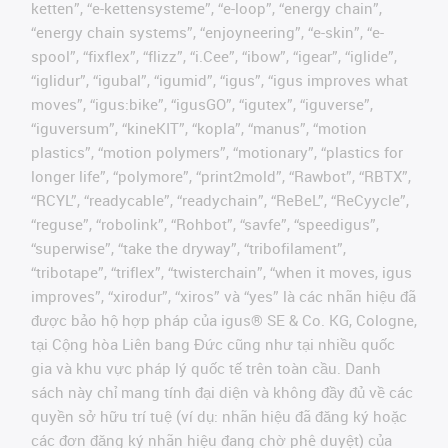
ketten”, “e-kettensysteme”, “e-loop”, “energy chain”,
“energy chain systems”, “enjoyneering”, “e-skin”, “e-
spool”, “fixflex”, “flizz”, “i.Cee”, “ibow”, “igear”, “iglide”,
“iglidur”, “igubal”, “igumid”, “igus”, “igus improves what
moves”, “igus:bike”, “igusGO”, “igutex”, “iguverse”,
“iguversum”, “kineKIT”, “kopla”, “manus”, “motion
plastics”, “motion polymers”, “motionary”, “plastics for
longer life”, “polymore”, “print2mold”, “Rawbot”, “RBTX”,
“RCYL”, “readycable”, “readychain”, “ReBeL”, “ReCyycle”,
“reguse”, “robolink”, “Rohbot”, “savfe”, “speedigus”,
“superwise”, “take the dryway”, “tribofilament”,
“tribotape”, “triflex”, “twisterchain”, “when it moves, igus
improves”, “xirodur”, “xiros” và “yes” là các nhãn hiệu đã
được bảo hộ hợp pháp của igus® SE & Co. KG, Cologne,
tại Cộng hòa Liên bang Đức cũng như tại nhiều quốc
gia và khu vực pháp lý quốc tế trên toàn cầu. Danh
sách này chỉ mang tính đại diện và không đầy đủ về các
quyền sở hữu trí tuệ (ví dụ: nhãn hiệu đã đăng ký hoặc
các đơn đăng ký nhãn hiệu đang chờ phê duyệt) của