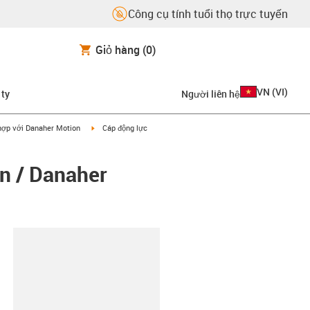
Công cụ tính tuổi thọ trực tuyến
Giỏ hàng
(0)
VN
(
VI
)
 ty
Người liên hệ
on-arrow-right
igus-icon-arrow-right
hợp với Danaher Motion
Cáp động lực
n / Danaher
copy-clipboard