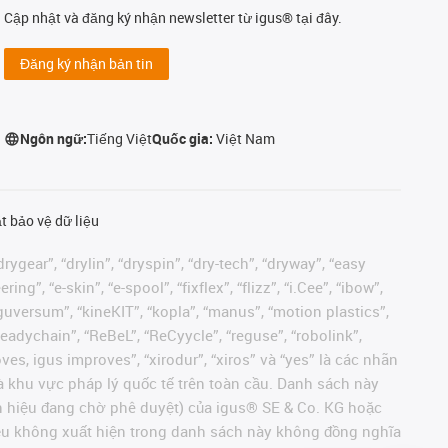
Cập nhật và đăng ký nhận newsletter từ igus® tại đây.
Đăng ký nhận bản tin
Ngôn ngữ:
Tiếng Việt
Quốc gia:
Việt Nam
t bảo vệ dữ liệu
rygear”, “drylin”, “dryspin”, “dry-tech”, “dryway”, “easy
”, “e-skin”, “e-spool”, “fixflex”, “flizz”, “i.Cee”, “ibow”,
 “iguversum”, “kineKIT”, “kopla”, “manus”, “motion plastics”,
readychain”, “ReBeL”, “ReCyycle”, “reguse”, “robolink”,
moves, igus improves”, “xirodur”, “xiros” và “yes” là các nhãn
 khu vực pháp lý quốc tế trên toàn cầu. Danh sách này
ãn hiệu đang chờ phê duyệt) của igus® SE & Co. KG hoặc
hiệu không xuất hiện trong danh sách này không đồng nghĩa