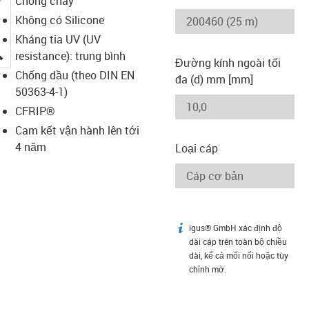
Chống cháy
Không có Silicone
Kháng tia UV (UV
igus-icon-lupe
resistance): trung bình
Đường kính ngoài tối
Chống dầu (theo DIN EN
đa (d) mm [mm]
50363-4-1)
CFRIP®
Cam kết vận hành lên tới
4 năm
Loại cáp
igus® GmbH xác định độ
igus-icon-info
dài cáp trên toàn bộ chiều
dài, kể cả mối nối hoặc tùy
chỉnh mờ.