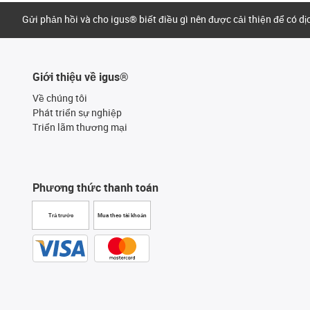
Gửi phản hồi và cho igus® biết điều gì nên được cải thiện để có d
Giới thiệu về igus®
Về chúng tôi
Phát triển sự nghiệp
Triển lãm thương mại
Phương thức thanh toán
Trả trước
Mua theo tài khoản