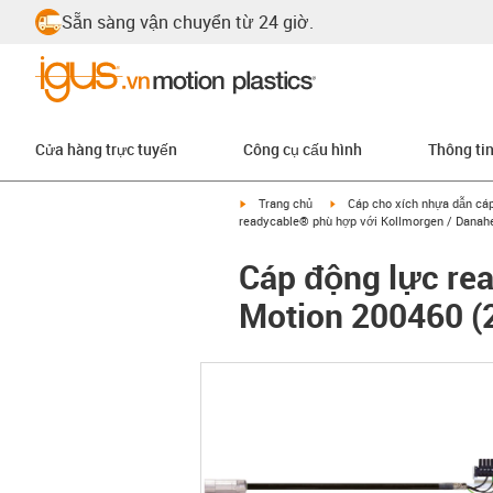
Sẵn sàng vận chuyển từ 24 giờ.
Cửa hàng trực tuyến
Công cụ cấu hình
Thông ti
igus-icon-arrow-right
igus-icon-arrow-right
Trang chủ
Cáp cho xích nhựa dẫn cá
readycable® phù hợp với Kollmorgen / Danahe
Cáp động lực re
Motion 200460 (2