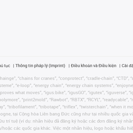
hủ tục
Thông tin pháp lý (Imprint)
Điều khoản và Điều kiện
Cài đặ
ainge”, “chains for cranes”, “conprotect”, “cradle-chain”, “CTD”, “d
teme”, “e-loop”, “energy chain”, “energy chain systems”, “enjoyneering
us improves what moves”, “igus:bike”, “igusGO”, “igutex”, “iguverse”,
“polymore”, “print2mold”, “Rawbot”, “RBTX”, “RCYL”, “readycable”, “
”, “tribofilament”, “tribotape”, “triflex”, “twisterchain”, “when it 
ogne, tại Cộng hòa Liên bang Đức cũng như tại nhiều quốc gia và
ữu trí tuệ (ví dụ: nhãn hiệu đã đăng ký hoặc các đơn đăng ký nh
và/hoặc các quốc gia khác. Việc một nhãn hiệu, logo hoặc khẩu 