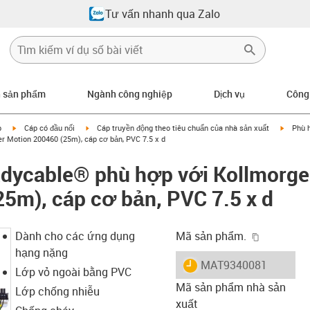
Tư vấn nhanh qua Zalo
n sản phẩm
Ngành công nghiệp
Dịch vụ
Công
igus-icon-arrow-right
igus-icon-arrow-right
igus-ic
p
Cáp có đầu nối
Cáp truyền động theo tiêu chuẩn của nhà sản xuất
Phù 
r Motion 200460 (25m), cáp cơ bản, PVC 7.5 x d
adycable® phù hợp với Kollmorge
5m), cáp cơ bản, PVC 7.5 x d
igus-icon-
Dành cho các ứng dụng
Mã sản phẩm.
hạng nặng
igus-icon-lieferzeit
MAT9340081
Lớp vỏ ngoài bằng PVC
Mã sản phẩm nhà sản
Lớp chống nhiễu
xuất