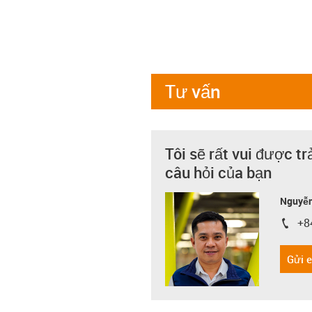
Tư vấn
Tôi sẽ rất vui được tr
câu hỏi của bạn
Nguyễn
+8
igus-i
Gửi 