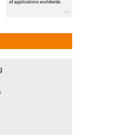
of applications worldwide.
igus-icon-3arrow
g
m