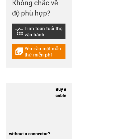
Không chắc về
độ phù hợp?
Tính toán tuổi thọ
igus-icon-lebensdauerrechner
vận hành
Yêu cầu một mẫu
igus-icon-gratismuster
thử miễn phí
Buy a
cable
without a connector?