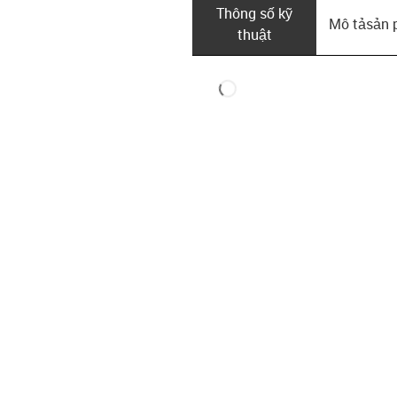
Thông số kỹ
Mô tả­sản
thuật