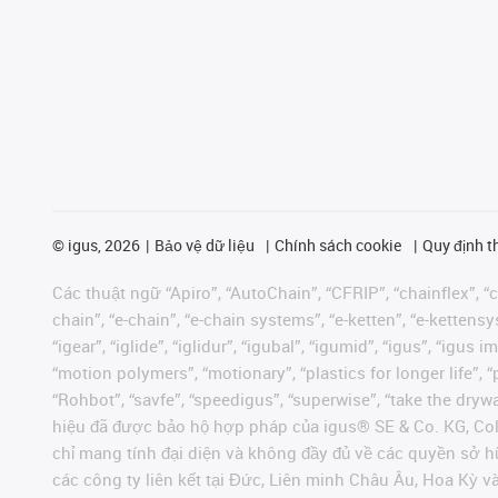
©
igus, 2026
Bảo vệ dữ liệu
Chính sách cookie
Quy định t
Các thuật ngữ “Apiro”, “AutoChain”, “CFRIP”, “chainflex”, “ch
chain”, “e-chain”, “e-chain systems”, “e-ketten”, “e-kettensys
“igear”, “iglide”, “iglidur”, “igubal”, “igumid”, “igus”, “ig
“motion polymers”, “motionary”, “plastics for longer life”, 
“Rohbot”, “savfe”, “speedigus”, “superwise”, “take the dryway
hiệu đã được bảo hộ hợp pháp của igus® SE & Co. KG, Col
chỉ mang tính đại diện và không đầy đủ về các quyền sở h
các công ty liên kết tại Đức, Liên minh Châu Âu, Hoa Kỳ 