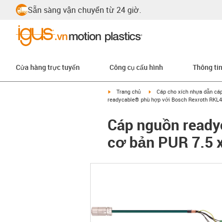
Sẵn sàng vận chuyển từ 24 giờ.
Cửa hàng trực tuyến
Công cụ cấu hình
Thông ti
igus-icon-arrow-right
igus-icon-arrow-right
Trang chủ
Cáp cho xích nhựa dẫn cá
readycable® phù hợp với Bosch Rexroth RKL43
Cáp nguồn ready
cơ bản PUR 7.5 x