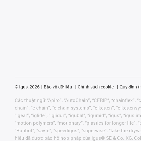
©
igus, 2026
Bảo vệ dữ liệu
Chính sách cookie
Quy định t
Các thuật ngữ “Apiro”, “AutoChain”, “CFRIP”, “chainflex”, “ch
chain”, “e-chain”, “e-chain systems”, “e-ketten”, “e-kettensys
“igear”, “iglide”, “iglidur”, “igubal”, “igumid”, “igus”, “ig
“motion polymers”, “motionary”, “plastics for longer life”, 
“Rohbot”, “savfe”, “speedigus”, “superwise”, “take the dryway
hiệu đã được bảo hộ hợp pháp của igus® SE & Co. KG, Col