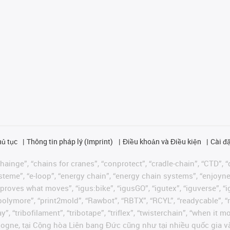
hủ tục
Thông tin pháp lý (Imprint)
Điều khoản và Điều kiện
Cài đặ
ainge”, “chains for cranes”, “conprotect”, “cradle-chain”, “CTD”, “d
teme”, “e-loop”, “energy chain”, “energy chain systems”, “enjoyneering
us improves what moves”, “igus:bike”, “igusGO”, “igutex”, “iguverse”,
“polymore”, “print2mold”, “Rawbot”, “RBTX”, “RCYL”, “readycable”, “
”, “tribofilament”, “tribotape”, “triflex”, “twisterchain”, “when it 
ogne, tại Cộng hòa Liên bang Đức cũng như tại nhiều quốc gia và