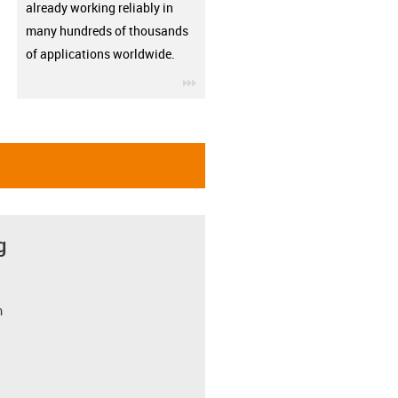
already working reliably in
many hundreds of thousands
of applications worldwide.
igus-icon-3arrow
g
m