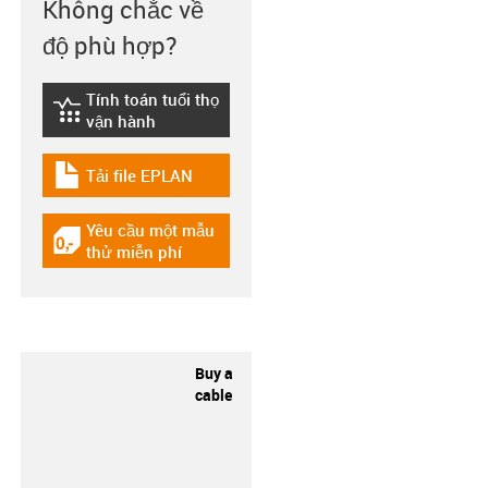
Không chắc về
độ phù hợp?
Tính toán tuổi thọ
igus-icon-lebensdauerrechner
vận hành
Tải file EPLAN
igus-icon-download-plan
Yêu cầu một mẫu
igus-icon-gratismuster
thử miễn phí
Buy a
cable