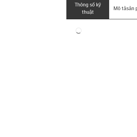
Thông số kỹ
Mô tả­sản
thuật