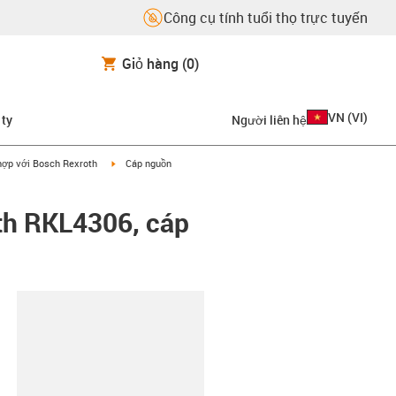
Công cụ tính tuổi thọ trực tuyến
Giỏ hàng
(0)
VN
(
VI
)
 ty
Người liên hệ
on-arrow-right
igus-icon-arrow-right
hợp với Bosch Rexroth
Cáp nguồn
th RKL4306, cáp
copy-clipboard