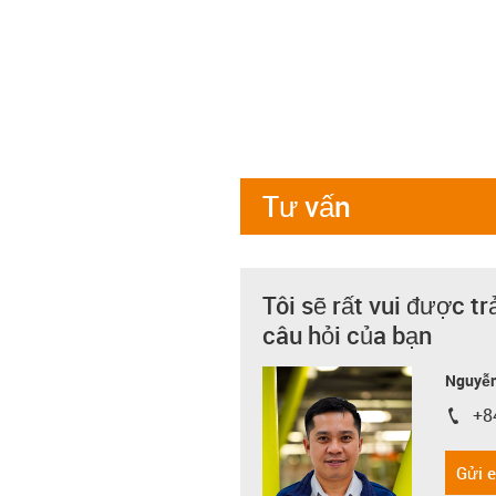
Tư vấn
Tôi sẽ rất vui được tr
câu hỏi của bạn
Nguyễn
+8
igus-i
Gửi 