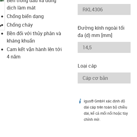
Bền trong dầu và dung
dịch làm mát
Chống biến dạng
igus-icon-lupe
Chống cháy
Đường kính ngoài tối
Bền đối với thủy phân và
đa (d) mm [mm]
kháng khuẩn
Cam kết vận hành lên tới
4 năm
Loại cáp
igus® GmbH xác định độ
igus-icon-info
dài cáp trên toàn bộ chiều
dài, kể cả mối nối hoặc tùy
chỉnh mờ.