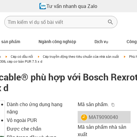
Tư vấn nhanh qua Zalo
n sản phẩm
Ngành công nghiệp
Dịch vụ
Công
igus-icon-arrow-right
igus-icon-arrow-right
igus-ic
p
Cáp có đầu nối
Cáp truyền động theo tiêu chuẩn của nhà sản xuất
Phù 
06, cáp cơ bản PUR 7.5 x d
cable® phù hợp với Bosch Rexro
 d
igus-icon-
Dành cho ứng dụng hạng
Mã sản phẩm.
nặng
igus-icon-lieferzeit
MAT9090040
Vỏ ngoài PUR
Mã sản phẩm nhà sản
Được che chắn
xuất