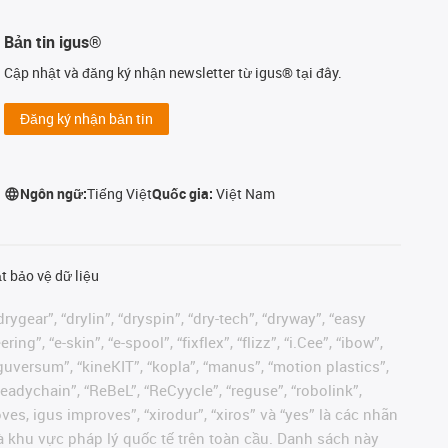
Bản tin igus®
Cập nhật và đăng ký nhận newsletter từ igus® tại đây.
Đăng ký nhận bản tin
Ngôn ngữ:
Tiếng Việt
Quốc gia:
Việt Nam
t bảo vệ dữ liệu
rygear”, “drylin”, “dryspin”, “dry-tech”, “dryway”, “easy
”, “e-skin”, “e-spool”, “fixflex”, “flizz”, “i.Cee”, “ibow”,
 “iguversum”, “kineKIT”, “kopla”, “manus”, “motion plastics”,
readychain”, “ReBeL”, “ReCyycle”, “reguse”, “robolink”,
moves, igus improves”, “xirodur”, “xiros” và “yes” là các nhãn
 khu vực pháp lý quốc tế trên toàn cầu. Danh sách này