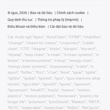
©
igus, 2026
Bảo vệ dữ liệu
Chính sách cookie
Quy định thủ tục
Thông tin pháp lý (Imprint)
Điều khoản và Điều kiện
Cài đặt bảo vệ dữ liệu
Các thuật ngữ “Apiro”, “AutoChain”, “CFRIP”, “chainflex”,
“chainge”, “chains for cranes”, “conprotect”, “cradle-
chain”, “CTD”, “drygear”, “drylin”, “dryspin”, “dry-tech”,
“dryway”, “easy chain”, “e-chain”, “e-chain systems”, “e-
ketten”, “e-kettensysteme”, “e-loop”, “energy chain”,
“energy chain systems”, “enjoyneering”, “e-skin”, “e-
spool”, “fixflex”, “flizz”, “i.Cee”, “ibow”, “igear”, “iglide”,
“iglidur”, “igubal”, “igumid”, “igus”, “igus improves what
moves”, “igus:bike”, “igusGO”, “igutex”, “iguverse”,
“iguversum”, “kineKIT”, “kopla”, “manus”, “motion
plastics”, “motion polymers”, “motionary”, “plastics for
longer life”, “polymore”, “print2mold”, “Rawbot”, “RBTX”,
“RCYL”, “readycable”, “readychain”, “ReBeL”, “ReCyycle”,