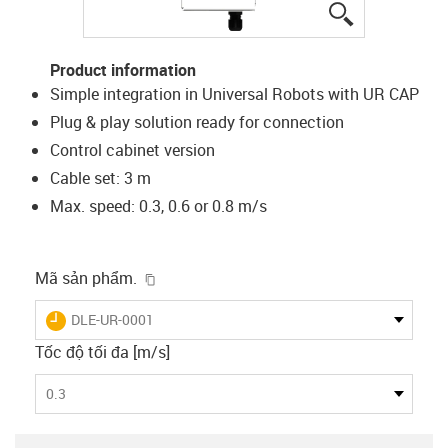
igus-icon-lup
Product information
Simple integration in Universal Robots with UR CAP
Plug & play solution ready for connection
Control cabinet version
Cable set: 3 m
Max. speed: 0.3, 0.6 or 0.8 m/s
igus-icon-copy-clipboard
Mã sản phẩm.
igus-icon-lieferzeit
DLE-UR-0001
Tốc độ tối đa [m/s]
0.3