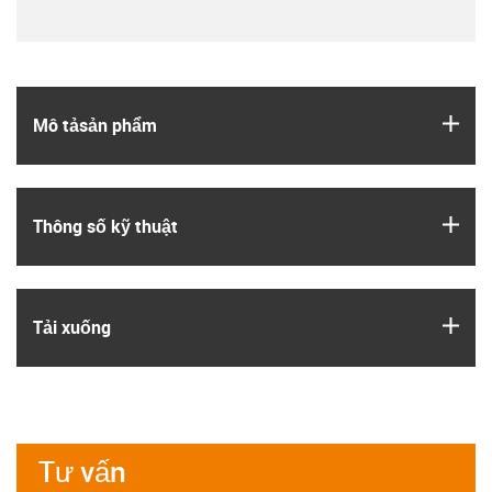
igus
Mô tả­sản phẩm
igus
Thông số kỹ thuật
igus
Tải xuống
Tư vấn