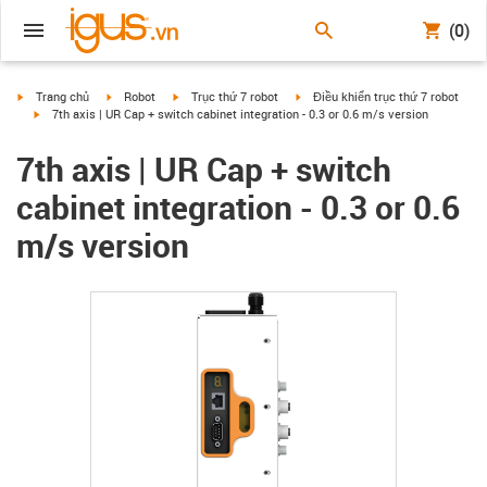
(0)
igus-icon-arrow-right
igus-icon-arrow-right
igus-icon-arrow-right
igus-icon-arrow-right
Trang chủ
Robot
Trục thứ 7 robot
Điều khiển trục thứ 7 robot
igus-icon-arrow-right
7th axis | UR Cap + switch cabinet integration - 0.3 or 0.6 m/s version
7th axis | UR Cap + switch
cabinet integration - 0.3 or 0.6
m/s version