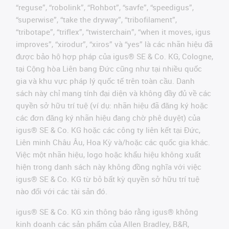
“reguse”, “robolink”, “Rohbot”, “savfe”, “speedigus”,
“superwise”, “take the dryway”, “tribofilament”,
“tribotape”, “triflex”, “twisterchain”, “when it moves, igus
improves”, “xirodur”, “xiros” và “yes” là các nhãn hiệu đã
được bảo hộ hợp pháp của igus® SE & Co. KG, Cologne,
tại Cộng hòa Liên bang Đức cũng như tại nhiều quốc
gia và khu vực pháp lý quốc tế trên toàn cầu. Danh
sách này chỉ mang tính đại diện và không đầy đủ về các
quyền sở hữu trí tuệ (ví dụ: nhãn hiệu đã đăng ký hoặc
các đơn đăng ký nhãn hiệu đang chờ phê duyệt) của
igus® SE & Co. KG hoặc các công ty liên kết tại Đức,
Liên minh Châu Âu, Hoa Kỳ và/hoặc các quốc gia khác.
Việc một nhãn hiệu, logo hoặc khẩu hiệu không xuất
hiện trong danh sách này không đồng nghĩa với việc
igus® SE & Co. KG từ bỏ bất kỳ quyền sở hữu trí tuệ
nào đối với các tài sản đó.
igus® SE & Co. KG xin thông báo rằng igus® không
kinh doanh các sản phẩm của Allen Bradley, B&R,