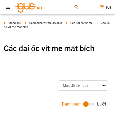
(0)
igus-icon-arrow-right
igus-icon-arrow-right
igus-icon-arrow-right
igus-icon-arr
Trang chủ
Công nghệ vít me dryspin
Các đai ốc vít me
Các đai
ốc vít me mặt bích
Các đai ốc vít me mặt bích
Danh sách
Lưới