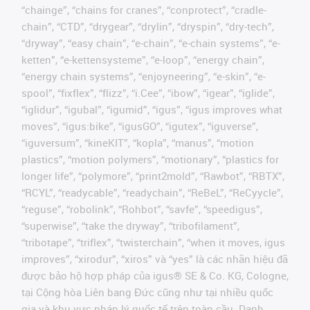
“chainge”, “chains for cranes”, “conprotect”, “cradle-
chain”, “CTD”, “drygear”, “drylin”, “dryspin”, “dry-tech”,
“dryway”, “easy chain”, “e-chain”, “e-chain systems”, “e-
ketten”, “e-kettensysteme”, “e-loop”, “energy chain”,
“energy chain systems”, “enjoyneering”, “e-skin”, “e-
spool”, “fixflex”, “flizz”, “i.Cee”, “ibow”, “igear”, “iglide”,
“iglidur”, “igubal”, “igumid”, “igus”, “igus improves what
moves”, “igus:bike”, “igusGO”, “igutex”, “iguverse”,
“iguversum”, “kineKIT”, “kopla”, “manus”, “motion
plastics”, “motion polymers”, “motionary”, “plastics for
longer life”, “polymore”, “print2mold”, “Rawbot”, “RBTX”,
“RCYL”, “readycable”, “readychain”, “ReBeL”, “ReCyycle”,
“reguse”, “robolink”, “Rohbot”, “savfe”, “speedigus”,
“superwise”, “take the dryway”, “tribofilament”,
“tribotape”, “triflex”, “twisterchain”, “when it moves, igus
improves”, “xirodur”, “xiros” và “yes” là các nhãn hiệu đã
được bảo hộ hợp pháp của igus® SE & Co. KG, Cologne,
tại Cộng hòa Liên bang Đức cũng như tại nhiều quốc
gia và khu vực pháp lý quốc tế trên toàn cầu. Danh