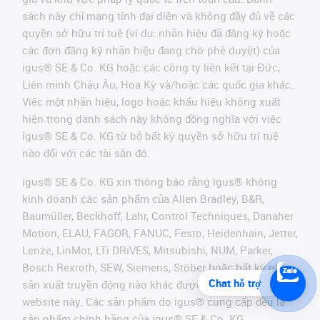
sách này chỉ mang tính đại diện và không đầy đủ về các
quyền sở hữu trí tuệ (ví dụ: nhãn hiệu đã đăng ký hoặc
các đơn đăng ký nhãn hiệu đang chờ phê duyệt) của
igus® SE & Co. KG hoặc các công ty liên kết tại Đức,
Liên minh Châu Âu, Hoa Kỳ và/hoặc các quốc gia khác.
Việc một nhãn hiệu, logo hoặc khẩu hiệu không xuất
hiện trong danh sách này không đồng nghĩa với việc
igus® SE & Co. KG từ bỏ bất kỳ quyền sở hữu trí tuệ
nào đối với các tài sản đó.
igus® SE & Co. KG xin thông báo rằng igus® không
kinh doanh các sản phẩm của Allen Bradley, B&R,
Baumüller, Beckhoff, Lahr, Control Techniques, Danaher
Motion, ELAU, FAGOR, FANUC, Festo, Heidenhain, Jetter,
Lenze, LinMot, LTi DRiVES, Mitsubishi, NUM, Parker,
Bosch Rexroth, SEW, Siemens, Stöber hoặc bất kỳ nhà
Chat hỗ trợ
sản xuất truyền động nào khác được đề cập trên
website này. Các sản phẩm do igus® cung cấp đều là
sản phẩm chính hãng của igus® SE & Co. KG.