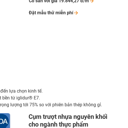
Có sẵn với giá 19.844,27
đ/m
Đặt mẫu thử miễn
phí
đến lựa chọn kinh tế.
 bền từ iglidur® E7.
rọng lượng tới 75% so với phiên bản thép không gỉ.
Cụm trượt nhựa nguyên khối
cho ngành thực phẩm