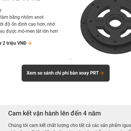
ẹ
 làm bằng nhôm anot
ởi độ ổn định cao hơn, nhờ
hịu được mô-men lật lớn hơn
ừ 2 triệu
VNĐ
-
Xem so sánh chi phí bàn xoay PRT
Cam kết vận hành lên đến 4 năm
Chúng tôi cam kết chất lượng cho tất cả các sản phẩm igu