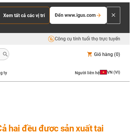
Đến www.igus.com
Xem tất cả các vị trí
Công cụ tính tuổi thọ trực tuyến
Giỏ hàng
(0)
VN
(
VI
)
g ty
Người liên hệ
Cả hai đều được sản xuất tại