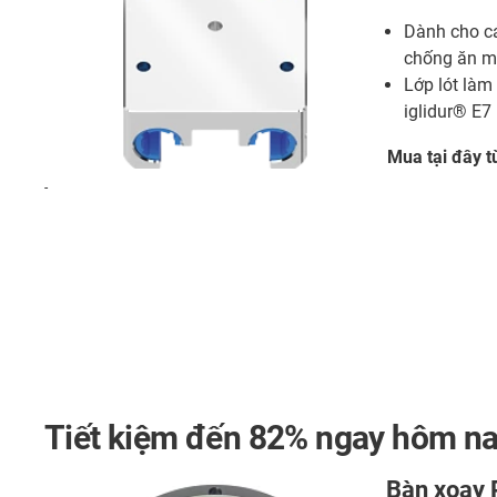
Dành cho c
chống ăn m
Lớp lót làm
iglidur® E7
Mua tại đây t
-
Tiết kiệm đến
82%
ngay hôm na
Bàn xoay