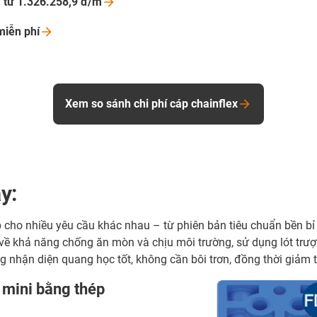
á từ 1.326.258,9
đ/m
 miễn
phí
Xem so sánh chi phí cáp chainflex
y:
 cho nhiều yêu cầu khác nhau – từ phiên bản tiêu chuẩn bền bỉ 
 về khả năng chống ăn mòn và chịu môi trường, sử dụng lót trượt
nhận diện quang học tốt, không cần bôi trơn, đồng thời giảm t
 mini bằng thép